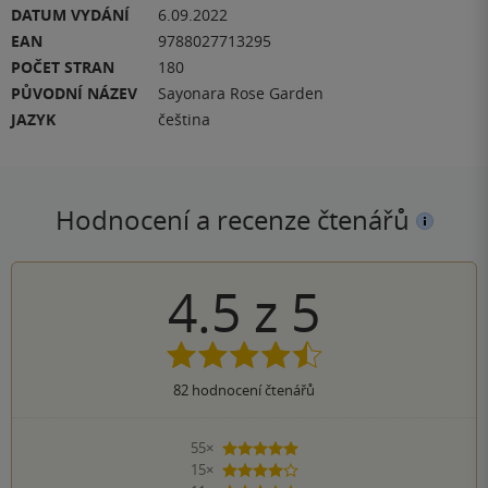
DATUM VYDÁNÍ
6.09.2022
EAN
9788027713295
POČET STRAN
180
PŮVODNÍ NÁZEV
Sayonara Rose Garden
JAZYK
čeština
Hodnocení a recenze čtenářů
4.5
z
5
82
hodnocení čtenářů
55×
5 hvězdiček
15×
4 hvězdičky