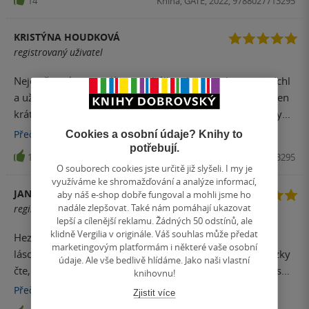
14
Kniha, GATE, 2022, 9788027713295
mezi jednu z mých nejoblíbenějším a předobjednala jsem
si všechny 3 díly. Doufám, že tímto dobrovský neukončí
KRISTÝNA HOUDKOVÁ
překlad yuri mang a můžu se těšit i na další tituly jako je
registrovaný uživatel
třeba Bloom into you apod. Pokud budou dále překládat
yuri mangy, jednoho kupce mají zaručeného.
Nejen že má manga líbivou obálku ale i obsah mne nadchl
a už se nemůžu dočkat dalšího dílu.. Rozhodně to není jen
krátká romantika, je plná děje a faktů z tamější doby kdy
milovat někdo stejného pohlaví byl skandál a názor ženy
Přečíst
více
Cookies a osobní údaje? Knihy to
nic neznamenal.. Tahle manga vás chytne za srdce a
potřebují.
12
Kniha, GATE, 2022, 9788027713295
nepustí.
O souborech cookies jste určitě již slyšeli. I my je
využíváme ke shromažďování a analýze informací,
JANČA - KNIZNINADSENEC
aby náš e-shop dobře fungoval a mohli jsme ho
nadále zlepšovat. Také nám pomáhají ukazovat
registrovaný uživatel
lepší a cílenější reklamu. Žádných 50 odstínů, ale
klidně Vergilia v originále. Váš souhlas může předat
Hezký začátek příběhu z viktoriánské doby o zakázané
marketingovým platformám i některé vaše osobní
lásce, postavení, pravidlech, knihách. Příběh se moc hezky
údaje. Ale vše bedlivě hlídáme. Jako naši vlastní
čte, je doprovázen velmi dobrými ilustracemi. Postavy jsou
knihovnu!
zajímavé. První díl je hezký rozjezd. Hrdinky rády hodně
Přečíst
více
Zjistit více
čtou (což je za mne osobně velké plus) a nejen to. Pak jsou