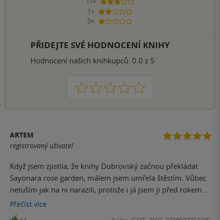
11×
3 hvězdičky
1×
2 hvězdičky
0×
1 hvezdička
PŘIDEJTE SVÉ HODNOCENÍ KNIHY
Hodnocení našich knihkupců: 0.0 z 5
1
2
3
4
5
ARTEM
registrovaný uživatel
Když jsem zjistila, že knihy Dobrovský začnou překládat
Sayonara rose garden, málem jsem umřela štěstím. Vůbec
netuším jak na ni narazili, protože i já jsem ji před rokem
objevila úplně náhodou a tehdy jsem ji přečetla v angličtině
Přečíst
více
na jeden zátah. Ať už to bylo jakkoli, tahle manga patří