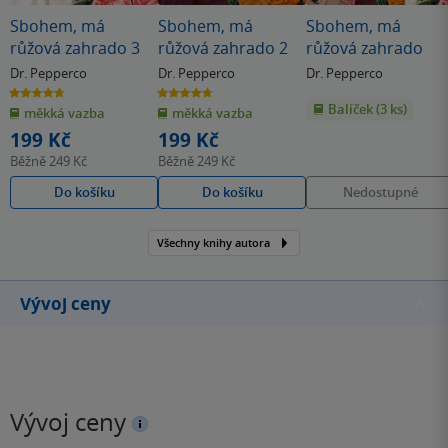
Sbohem, má
Sbohem, má
Sbohem, má
růžová zahrado 3
růžová zahrado 2
růžová zahrado
Dr. Pepperco
Dr. Pepperco
Dr. Pepperco
4.7
4.7
z
z
Balíček (3 ks)
měkká vazba
měkká vazba
5
5
hvězdiček
hvězdiček
199 Kč
199 Kč
Běžně
249 Kč
Běžně
249 Kč
Do košíku
Do košíku
Nedostupné
Všechny knihy autora
Vývoj ceny
Vývoj ceny