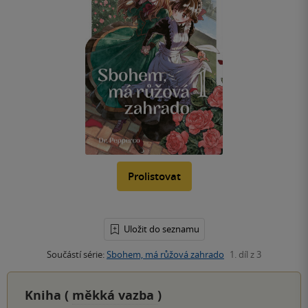
Prolistovat
Uložit do seznamu
Součástí série:
Sbohem, má růžová zahrado
1. díl z 3
Kniha (
měkká vazba
)