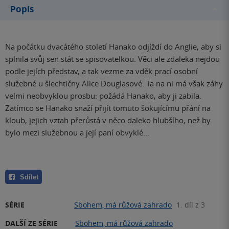
Popis
Na počátku dvacátého století Hanako odjíždí do Anglie, aby si
splnila svůj sen stát se spisovatelkou. Věci ale zdaleka nejdou
podle jejích představ, a tak vezme za vděk prací osobní
služebné u šlechtičny Alice Douglasové. Ta na ni má však záhy
velmi neobvyklou prosbu: požádá Hanako, aby ji zabila.
Zatímco se Hanako snaží přijít tomuto šokujícímu přání na
kloub, jejich vztah přerůstá v něco daleko hlubšího, než by
bylo mezi služebnou a její paní obvyklé…
Sdílet
SÉRIE
Sbohem, má růžová zahrado
1. díl z 3
DALŠÍ ZE SÉRIE
Sbohem, má růžová zahrado