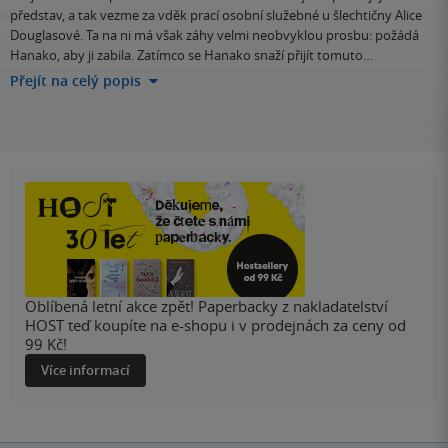
představ, a tak vezme za vděk prací osobní služebné u šlechtičny Alice
Douglasové. Ta na ni má však záhy velmi neobvyklou prosbu: požádá
Hanako, aby ji zabila. Zatímco se Hanako snaží přijít tomuto…
Přejít na celý popis
Oblíbená letní akce zpět! Paperbacky z nakladatelství
HOST teď koupíte na e-shopu i v prodejnách za ceny od
99 Kč!
Více informací