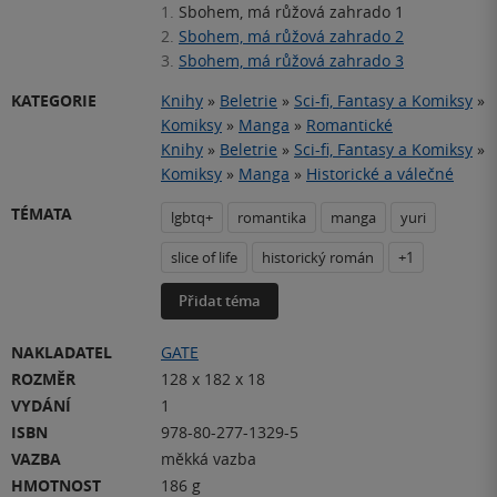
1.
Sbohem, má růžová zahrado 1
2.
Sbohem, má růžová zahrado 2
3.
Sbohem, má růžová zahrado 3
KATEGORIE
Knihy
»
Beletrie
»
Sci-fi, Fantasy a Komiksy
»
Komiksy
»
Manga
»
Romantické
Knihy
»
Beletrie
»
Sci-fi, Fantasy a Komiksy
»
Komiksy
»
Manga
»
Historické a válečné
TÉMATA
lgbtq+
romantika
manga
yuri
slice of life
historický román
+1
Přidat téma
NAKLADATEL
GATE
ROZMĚR
128 x 182 x 18
VYDÁNÍ
1
ISBN
978-80-277-1329-5
VAZBA
měkká vazba
HMOTNOST
186 g