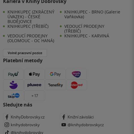
Kariéra v Knihy Dobrovský
KNIHKUPEC (ZKRÁCENÝ
KNIHKUPEC - BRNO (Galerie
ÚVAZEK) - ČESKÉ
Vaňkovka)
BUDĚJOVICE
KNIHKUPEC (TŘEBÍČ)
VEDOUCÍ PRODEJNY
(TŘEBÍČ)
VEDOUCÍ PRODEJNY
KNIHKUPEC - KARVINÁ
(OLOMOUC - OC HANÁ)
Volné pracovní pozice
Platební metody
+ 17
Sledujte nás
KnihyDobrovsky.cz
Knižní závisláci
knihydobrovsky
@knihydobrovskycz
@knihydobrovsky