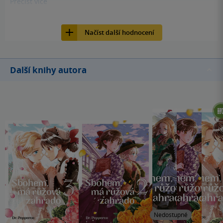
Přečíst
více
co čte. Takže mě místy kniha dost nudila. Japonka jedoucí
7
Kniha, GATE, 2022, 9788027713295
sama do viktoriánské Anglie? Její poučování Angličanů, že
Načíst další hodnocení
láska má být svobodná? No, nevím...
Další knihy autora
Nedostupné