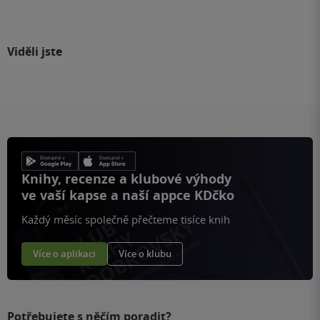
Viděli jste
Knihy, recenze a klubové výhody
ve vaší kapse a naší appce KDčko
Každý měsíc společně přečteme tisíce knih
Více o aplikaci
Více o klubu
Potřebujete s něčím poradit?