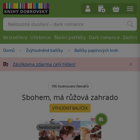
Vyhledávání
Bestsellery
Učebnice
Školní potřeby
Dark romance
Zachra
Nacházíte
Domů
Zvýhodněné balíčky
Balíčky papírových knih
»
»
se
zde:
Zásilkovna zdarma celý týden!
Za
195 hodnocení čtenářů
Sbohem, má růžová zahrado
VÝHODNÝ BALÍČEK
Nedostupné