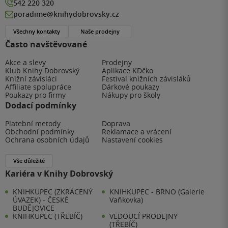
542 220 320
poradime@knihydobrovsky.cz
Všechny kontakty
Naše prodejny
Často navštěvované
Akce a slevy
Prodejny
Klub Knihy Dobrovský
Aplikace KDčko
Knižní závisláci
Festival knižních závisláků
Affiliate spolupráce
Dárkové poukazy
Poukazy pro firmy
Nákupy pro školy
Dodací podmínky
Platební metody
Doprava
Obchodní podmínky
Reklamace a vrácení
Ochrana osobních údajů
Nastavení cookies
Vše důležité
Kariéra v Knihy Dobrovský
KNIHKUPEC (ZKRÁCENÝ
KNIHKUPEC - BRNO (Galerie
ÚVAZEK) - ČESKÉ
Vaňkovka)
BUDĚJOVICE
KNIHKUPEC (TŘEBÍČ)
VEDOUCÍ PRODEJNY
(TŘEBÍČ)