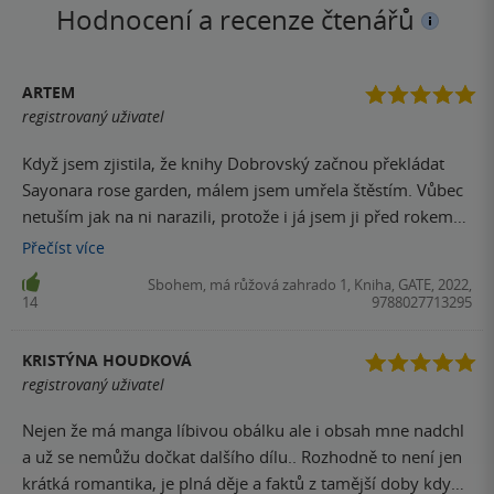
Hodnocení a recenze čtenářů
ARTEM
registrovaný uživatel
Když jsem zjistila, že knihy Dobrovský začnou překládat
Sayonara rose garden, málem jsem umřela štěstím. Vůbec
netuším jak na ni narazili, protože i já jsem ji před rokem
objevila úplně náhodou a tehdy jsem ji přečetla v angličtině
Přečíst
více
na jeden zátah. Ať už to bylo jakkoli, tahle manga patří
Sbohem, má růžová zahrado 1, Kniha, GATE, 2022,
mezi jednu z mých nejoblíbenějším a předobjednala jsem
14
9788027713295
si všechny 3 díly. Doufám, že tímto dobrovský neukončí
překlad yuri mang a můžu se těšit i na další tituly jako je
KRISTÝNA HOUDKOVÁ
třeba Bloom into you apod. Pokud budou dále překládat
registrovaný uživatel
yuri mangy, jednoho kupce mají zaručeného.
Nejen že má manga líbivou obálku ale i obsah mne nadchl
a už se nemůžu dočkat dalšího dílu.. Rozhodně to není jen
krátká romantika, je plná děje a faktů z tamější doby kdy