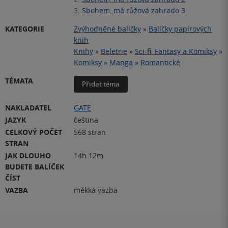
3.
Sbohem, má růžová zahrado 3
KATEGORIE
Zvýhodněné balíčky
»
Balíčky papírových
knih
Knihy
»
Beletrie
»
Sci-fi, Fantasy a Komiksy
»
Komiksy
»
Manga
»
Romantické
TÉMATA
Přidat téma
NAKLADATEL
GATE
JAZYK
čeština
CELKOVÝ POČET
568 stran
STRAN
JAK DLOUHO
14h 12m
BUDETE BALÍČEK
ČÍST
VAZBA
měkká vazba