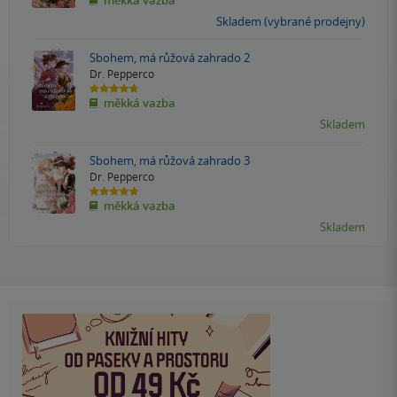
měkká vazba
z
5
Skladem (vybrané prodejny)
hvězdiček
Sbohem, má růžová zahrado 2
Dr. Pepperco
4.7
měkká vazba
z
5
Skladem
hvězdiček
Sbohem, má růžová zahrado 3
Dr. Pepperco
4.7
měkká vazba
z
5
Skladem
hvězdiček