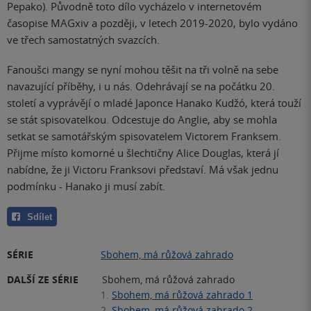
Pepako). Původně toto dílo vycházelo v internetovém
časopise MAGxiv a později, v letech 2019-2020, bylo vydáno
ve třech samostatných svazcích.
Fanoušci mangy se nyní mohou těšit na tři volně na sebe
navazující příběhy, i u nás. Odehrávají se na počátku 20.
století a vyprávějí o mladé Japonce Hanako Kudžó, která touží
se stát spisovatelkou. Odcestuje do Anglie, aby se mohla
setkat se samotářským spisovatelem Victorem Franksem.
Přijme místo komorné u šlechtičny Alice Douglas, která jí
nabídne, že ji Victoru Franksovi představí. Má však jednu
podmínku - Hanako ji musí zabít.
Sdílet
SÉRIE
Sbohem, má růžová zahrado
DALŠÍ ZE SÉRIE
Sbohem, má růžová zahrado
1.
Sbohem, má růžová zahrado 1
2.
Sbohem, má růžová zahrado 2