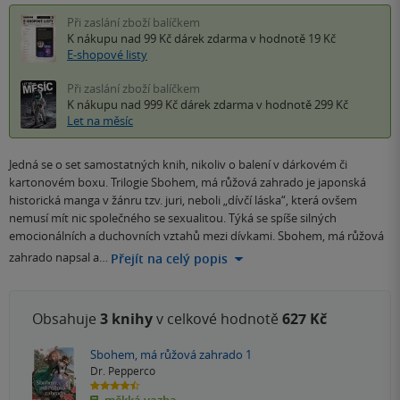
Při zaslání zboží balíčkem
K nákupu nad 99 Kč
dárek zdarma
v hodnotě 19 Kč
E-shopové listy
Při zaslání zboží balíčkem
K nákupu nad 999 Kč
dárek zdarma
v hodnotě 299 Kč
Let na měsíc
Jedná se o set samostatných knih, nikoliv o balení v dárkovém či
kartonovém boxu. Trilogie Sbohem, má růžová zahrado je japonská
historická manga v žánru tzv. juri, neboli „dívčí láska“, která ovšem
nemusí mít nic společného se sexualitou. Týká se spíše silných
emocionálních a duchovních vztahů mezi dívkami. Sbohem, má růžová
zahrado napsal a…
Přejít na celý popis
Obsahuje
3 knihy
v celkové hodnotě
627 Kč
Sbohem, má růžová zahrado 1
Dr. Pepperco
4.5