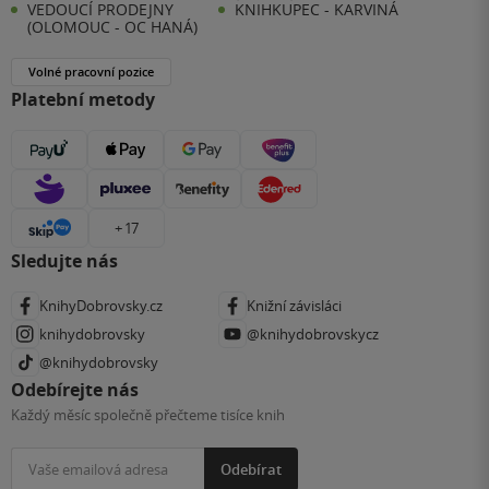
VEDOUCÍ PRODEJNY
KNIHKUPEC - KARVINÁ
(OLOMOUC - OC HANÁ)
Volné pracovní pozice
Platební metody
+ 17
Sledujte nás
KnihyDobrovsky.cz
Knižní závisláci
knihydobrovsky
@knihydobrovskycz
@knihydobrovsky
Odebírejte nás
Každý měsíc společně přečteme tisíce knih
Odebírat