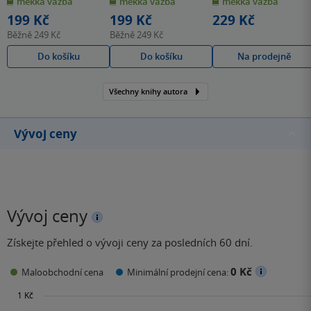
měkká vazba
měkká vazba
měkká vazba
5
5
5
hvězdiček
hvězdiček
hvězdiček
199 Kč
199 Kč
229 Kč
Běžně
249 Kč
Běžně
249 Kč
Do košíku
Do košíku
Na prodejně
Všechny knihy autora
Vývoj ceny
Vývoj ceny
Získejte přehled o vývoji ceny za posledních 60 dní.
0 Kč
Maloobchodní cena
Minimální prodejní cena: