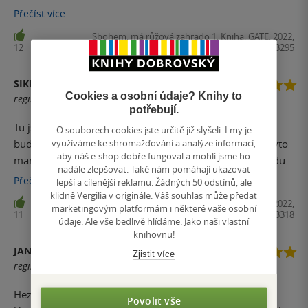
milovat někdo stejného pohlaví byl skandál a názor ženy
Přečíst
více
nic neznamenal.. Tahle manga vás chytne za srdce a
Sbohem, má růžová zahrado 1, Kniha, GATE, 2022,
nepustí.
12
9788027713295
SIKI
Cookies a osobní údaje? Knihy to
registrovaný uživatel
potřebují.
Tu jsem četla anglicky dávno a překvapilo mě že někdo
O souborech cookies jste určitě již slyšeli. I my je
využíváme ke shromažďování a analýze informací,
bude překládát shoujo ai,a jsem ráda že mají češtinu. Tyto
aby náš e-shop dobře fungoval a mohli jsme ho
manga je zajímavé na čtení! I překlad cz taky dobrý .Budu
nadále zlepšovat. Také nám pomáhají ukazovat
doufat že budete další nějaký shoujo ai od stejný
Přečíst
více
lepší a cílenější reklamu. Žádných 50 odstínů, ale
překladatel cz. Jsem neslyšící,takže píšu jinak!
klidně Vergilia v originále. Váš souhlas může předat
Sbohem, má růžová zahrado 3, Kniha, GATE, 2022,
marketingovým platformám i některé vaše osobní
11
9788027713318
údaje. Ale vše bedlivě hlídáme. Jako naši vlastní
knihovnu!
JANČA - KNIZNINADSENEC
Zjistit více
registrovaný uživatel
Hezký začátek příběhu z viktoriánské doby o zakázané
Povolit vše