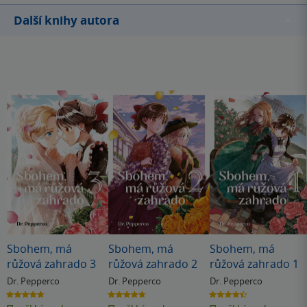
Další knihy autora
Sbohem, má
Sbohem, má
Sbohem, má
růžová zahrado 3
růžová zahrado 2
růžová zahrado 1
Dr. Pepperco
Dr. Pepperco
Dr. Pepperco
4.7
4.7
4.5
z
z
z