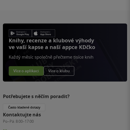
Knihy, recenze a klubové výhody
ve vaší kapse a naší appce KDčko
Každý měsíc společně přečteme tisíce knih
Více o aplikaci
Více o klubu
Potřebujete s něčím poradit?
Často kladené dotazy
Kontaktujte nás
Po–Pá:
8:00–17:00