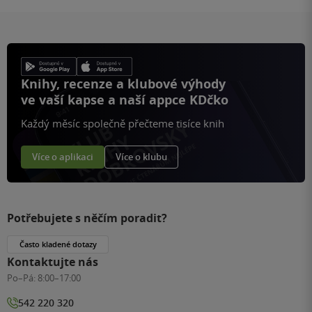
Knihy, recenze a klubové výhody
ve vaší kapse a naší appce KDčko
Každý měsíc společně přečteme tisíce knih
Více o aplikaci
Více o klubu
Potřebujete s něčím poradit?
Často kladené dotazy
Kontaktujte nás
Po–Pá:
8:00–17:00
542 220 320