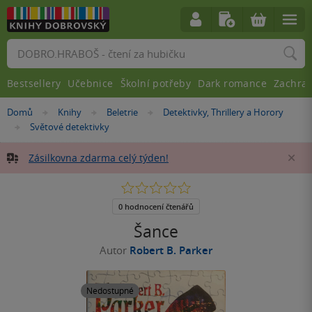
Vyhledávání
Bestsellery
Učebnice
Školní potřeby
Dark romance
Zachra
Nacházíte
Domů
Knihy
Beletrie
Detektivky, Thrillery a Horory
»
»
»
se
Světové detektivky
»
zde:
Zásilkovna zdarma celý týden!
Za
0.0
z
5
0 hodnocení čtenářů
hvězdiček
Šance
Autor
Robert B. Parker
Nedostupné