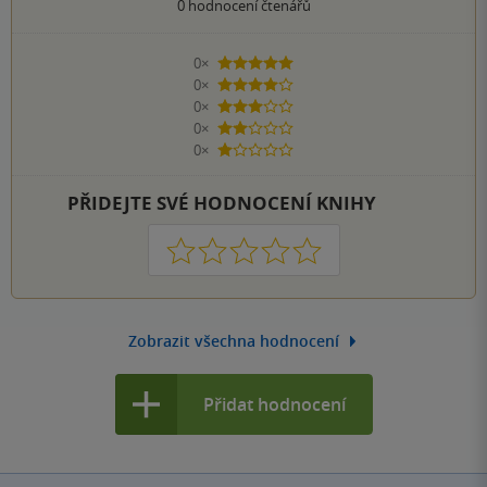
0
hodnocení čtenářů
0×
5 hvězdiček
0×
4 hvězdičky
0×
3 hvězdičky
0×
2 hvězdičky
0×
1 hvezdička
PŘIDEJTE SVÉ HODNOCENÍ KNIHY
1
2
3
4
5
Zobrazit všechna hodnocení
Přidat hodnocení