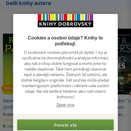
Další knihy autora
Cookies a osobní údaje? Knihy to
potřebují.
O souborech cookies jste určitě již slyšeli. I my je
využíváme ke shromažďování a analýze informací,
aby náš e-shop dobře fungoval a mohli jsme ho
nadále zlepšovat. Také nám pomáhají ukazovat
lepší a cílenější reklamu. Žádných 50 odstínů, ale
klidně Vergilia v originále. Váš souhlas může předat
marketingovým platformám i některé vaše osobní
Poškozené
údaje. Ale vše bedlivě hlídáme. Jako naši vlastní
knihovnu!
Neviditelné stopy
Classic Robert B.
Robert B. Parker''s
Zjistit více
(poškozená)
Parker
Killing the Blues
Robert B. Parker
Robert B. Parker
Michael Brandman
,
Robert B. Parker
0.0
0.0
0.0
z
z
z
Povolit vše
pevná vazba
měkká vazba
měkká vazba
5
5
5
hvězdiček
hvězdiček
hvězdiček