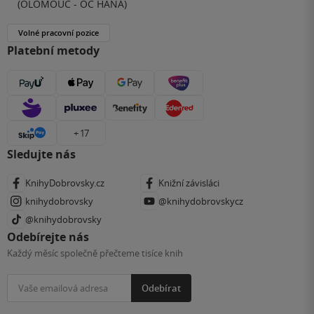
(OLOMOUC - OC HANÁ)
Volné pracovní pozice
Platební metody
+ 17
Sledujte nás
KnihyDobrovsky.cz
Knižní závisláci
knihydobrovsky
@knihydobrovskycz
@knihydobrovsky
Odebírejte nás
Každý měsíc společně přečteme tisíce knih
Odebírat