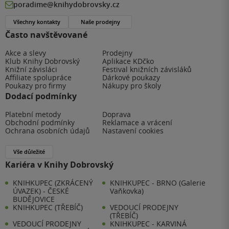
poradime@knihydobrovsky.cz
Všechny kontakty
Naše prodejny
Často navštěvované
Akce a slevy
Prodejny
Klub Knihy Dobrovský
Aplikace KDčko
Knižní závisláci
Festival knižních závisláků
Affiliate spolupráce
Dárkové poukazy
Poukazy pro firmy
Nákupy pro školy
Dodací podmínky
Platební metody
Doprava
Obchodní podmínky
Reklamace a vrácení
Ochrana osobních údajů
Nastavení cookies
Vše důležité
Kariéra v Knihy Dobrovský
KNIHKUPEC (ZKRÁCENÝ
KNIHKUPEC - BRNO (Galerie
ÚVAZEK) - ČESKÉ
Vaňkovka)
BUDĚJOVICE
KNIHKUPEC (TŘEBÍČ)
VEDOUCÍ PRODEJNY
(TŘEBÍČ)
VEDOUCÍ PRODEJNY
KNIHKUPEC - KARVINÁ