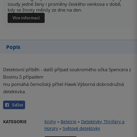
osudy jedné ženy i proměny českého venkova v době,
kdy se životy měnily ze dne na den.
Více informací
Popis
Detektivní příběh - další případ soukromého očka Spencera z
Bostnu.S případem
mu pomáhá černošský přítel Hawk.Výborná dobrodružná
detektivka.
Sdílet
KATEGORIE
Knihy
»
Beletrie
»
Detektivky, Thrillery a
Horory
»
Světové detektivky