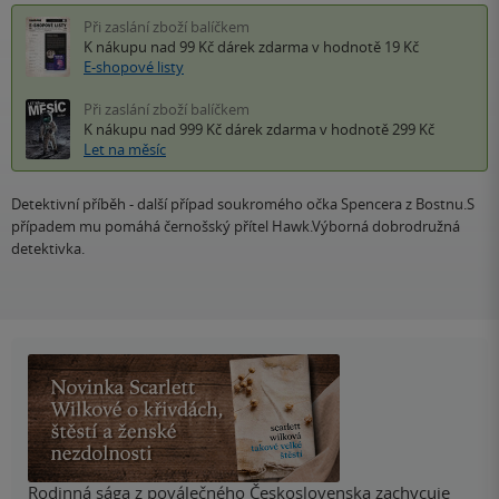
Při zaslání zboží balíčkem
K nákupu nad 99 Kč
dárek zdarma
v hodnotě 19 Kč
E-shopové listy
Při zaslání zboží balíčkem
K nákupu nad 999 Kč
dárek zdarma
v hodnotě 299 Kč
Let na měsíc
Detektivní příběh - další případ soukromého očka Spencera z Bostnu.S
případem mu pomáhá černošský přítel Hawk.Výborná dobrodružná
detektivka.
Rodinná sága z poválečného Československa zachycuje