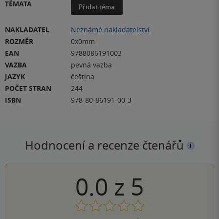
TÉMATA
Přidat téma
NAKLADATEL
Neznámé nakladatelství
ROZMĚR
0x0mm
EAN
9788086191003
VAZBA
pevná vazba
JAZYK
čeština
POČET STRAN
244
ISBN
978-80-86191-00-3
Hodnocení a recenze čtenářů
0.0
z
5