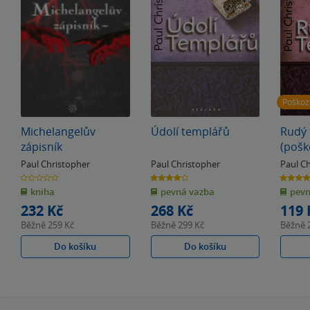
Poško
Michelangelův
Údolí templářů
Rudý 
zápisník
(pošk
Paul Christopher
Paul Christopher
Paul C
0.0
4.0
5.0
z
z
z
kniha
pevná vazba
pevn
5
5
5
hvězdiček
hvězdiček
hvězdiče
232 Kč
268 Kč
119 
Běžně
259 Kč
Běžně
299 Kč
Běžně
Do košíku
Do košíku