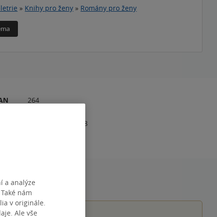
letrie
»
Knihy pro ženy
»
Romány pro ženy
téma
RAN
264
1
978-80-7463-008-8
í a analýze
. Také nám
ia v originále.
je. Ale vše