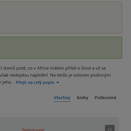
í domů poté, co v Africe málem přišel o život a už se
však nedojdou naplnění. Na letišti je osloven podivným
ny jeho…
Přejít na celý popis
Všechny
Knihy
Poškozené
Nedostu
Nedostupné