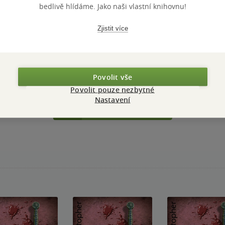
bedlivě hlídáme. Jako naši vlastní knihovnu!
PŘIDEJTE SVÉ HODNOCENÍ KNIHY
N
Hodnocení našich knihkupců: 0.0 z 5
Zjistit více
Povolit vše
Povolit pouze nezbytné
Nastavení
Přidat hodnocení