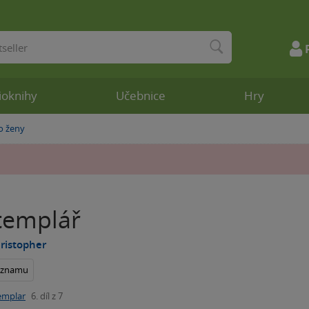
ioknihy
Učebnice
Hry
o ženy
templář
ristopher
seznamu
emplar
6. díl z 7