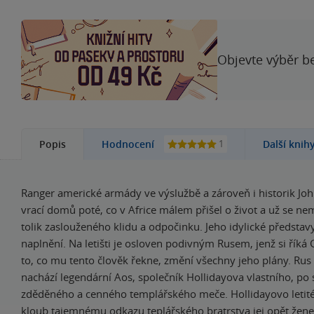
Objevte výběr be
1
Popis
Hodnocení
Další knih
Ranger americké armády ve výslužbě a zároveň i historik Joh
vrací domů poté, co v Africe málem přišel o život a už se n
tolik zaslouženého klidu a odpočinku. Jeho idylické předsta
naplnění. Na letišti je osloven podivným Rusem, jenž si říká 
to, co mu tento člověk řekne, změní všechny jeho plány. Rus 
nachází legendární Aos, společník Hollidayova vlastního, po
zděděného a cenného templářského meče. Hollidayovo letité ú
kloub tajemnému odkazu teplářského bratrstva jej opět žene