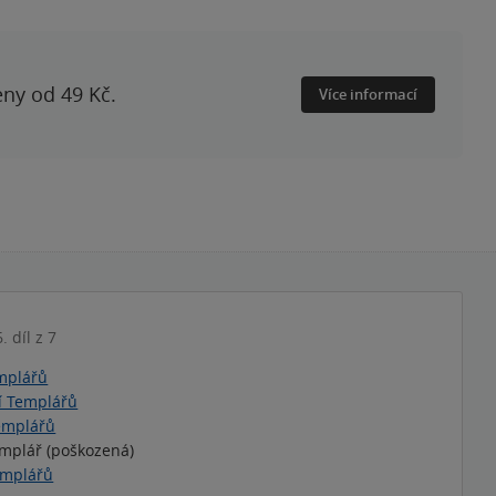
eny od 49 Kč.
Více informací
6. díl z 7
mplářů
í Templářů
emplářů
mplář (poškozená)
emplářů