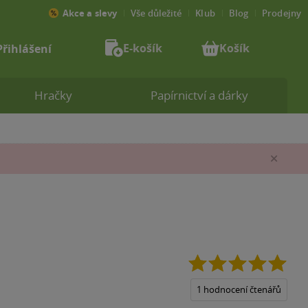
Akce a slevy
Vše důležité
Klub
Blog
Prodejny
E-košík
Košík
Přihlášení
Hračky
Papírnictví a dárky
Zav
5.0
z
5
1 hodnocení čtenářů
hvěz