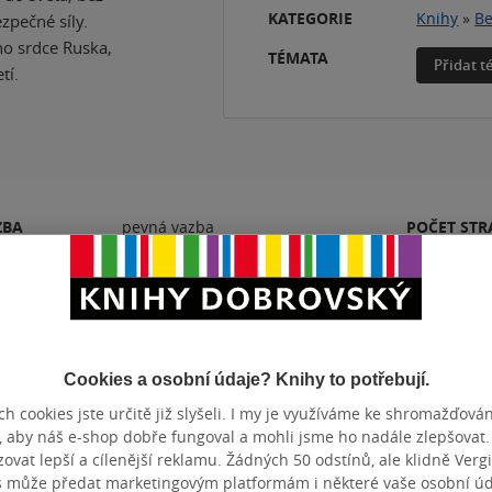
KATEGORIE
Knihy
»
Be
zpečné síly.
ho srdce Ruska,
TÉMATA
Přidat 
tí.
ZBA
pevná vazba
POČET ST
OTNOST
376 g
VYDÁNÍ
ZYK
čeština
ISBN
Cookies a osobní údaje? Knihy to potřebují.
Hodnocení a recenze čtenářů
h cookies jste určitě již slyšeli. I my je využíváme ke shromažďován
, aby náš e-shop dobře fungoval a mohli jsme ho nadále zlepšovat
vat lepší a cílenější reklamu. Žádných 50 odstínů, ale klidně Vergil
s může předat marketingovým platformám i některé vaše osobní úda