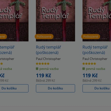
zené
Poškozené
Poškozené
templář
Rudý templář
Rudý templář
ozená)
(poškozená)
(poškozená)
hristopher
Paul Christopher
Paul Christopher
5.0
5.0
z
z
á vazba
pevná vazba
pevná vazba
5
5
k
hvězdiček
hvězdiček
Kč
119 Kč
119 Kč
299 Kč
Běžně
299 Kč
Běžně
299 Kč
Do košíku
Do košíku
Do košíku