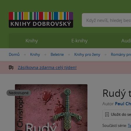
Vyhledávání
Knihy
E-knihy
Aud
Nacházíte
Domů
Knihy
Beletrie
Knihy pro ženy
Romány pr
»
»
»
»
se
zde:
Zásilkovna zdarma celý týden!
Rudý 
Nedostupné
Autor
Paul Ch
Uložit do 
Součástí série:
T