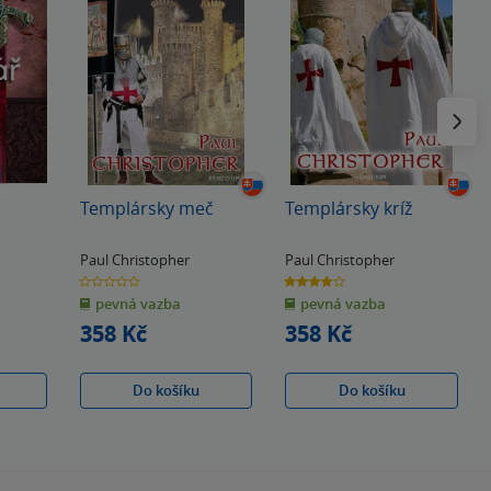
Následu
Templársky meč
Templársky kríž
Paul Christopher
Paul Christopher
0.0
4.0
z
z
pevná vazba
pevná vazba
5
5
hvězdiček
hvězdiček
358 Kč
358 Kč
Do košíku
Do košíku