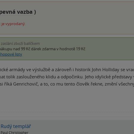
pevná vazba
)
 je vyprodaný.
i zaslání zboží balíčkem
nákupu nad 99 Kč
dárek zdarma
v hodnotě 19 Kč
shopové listy
cké armády ve výslužbě a zároveň i historik John Holliday se vrac
t tolik zaslouženého klidu a odpočinku. Jeho idylické představy 
si říká Genrichovič, a to, co mu tento člověk řekne, změní všech
Rudý templář
Paul Christopher