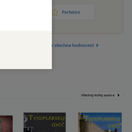
1
2
3
4
5
ic moc
Perfektní
Zobrazit všechna hodnocení
Všechny knihy autora