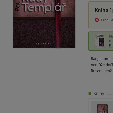
Kniha (
Produkt
Př
K 
E-
Ranger ameri
nemůže dočka
Rusem, jenž 
Knihy