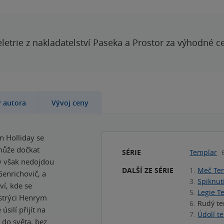
letrie z nakladatelství Paseka a Prostor za výhodné c
y autora
Vývoj ceny
n Holliday se
emůže dočkat
SÉRIE
Templar
vy však nedojdou
DALŠÍ ZE SÉRIE
1.
Meč Te
Genrichovič, a
3.
Spiknut
ví, kde se
5.
Legie T
 strýci Henrym
6.
Rudý te
silí přijít na
7.
Údolí t
 do světa, bez