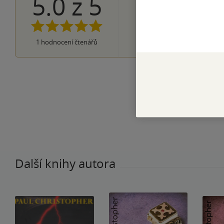
5.0
z
5
1×
5 hvězdiček
0×
4 hvězdičky
0×
3 hvězdičky
0×
2 hvězdičky
0×
1
hodnocení čtenářů
1 hvezdička
Další knihy autora