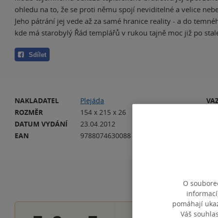
ohledu na to, že se proti němu spojí neviditelné a velice nebe
Jeho pátrání jej vede až za samé hranice reality - a do temné
kde má starobylý Řád templářů v rukou tajně moc již po stale
Sdílet
NAKLADATEL
Plejáda
VA
ROZMĚR
154 x 215 x 26
HM
DATUM VYDÁNÍ
23.04.2012
JA
EAN
9788074630088
O souborec
informací
pomáhají ukazo
Váš souhla