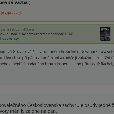
pevná vazba
)
 je vyprodaný.
i zaslání zboží balíčkem
nákupu nad 99 Kč
dárek zdarma
v hodnotě 19 Kč
shopové listy
odová Grovesová žije v rodinném hřebčíně u Newmarketu a sní o
cti letech se při pádu z koně zraní a rodiče jí zakážou jezdit. Od 
ného a nepříliš nadaného bratra Jaspera a jeho přítelkyně Rachel
poválečného Československa zachycuje osudy jedné 
ivoty měnily ze dne na den.