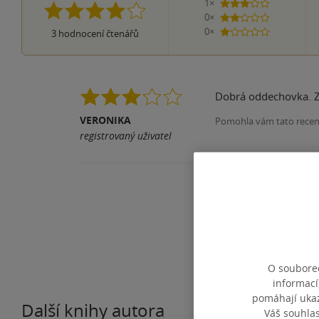
1×
3 hvězdičky
0×
2 hvězdičky
0×
3
hodnocení čtenářů
1 hvezdička
Dobrá oddechovka. Za
VERONIKA
Pomohla vám tato rece
registrovaný uživatel
O souborec
informací
pomáhají ukazo
Další knihy autora
Váš souhla