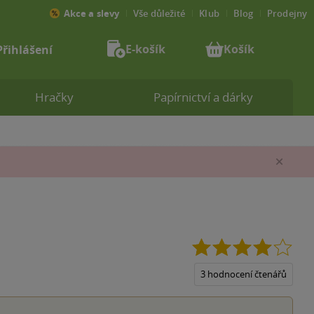
Akce a slevy
Vše důležité
Klub
Blog
Prodejny
E-košík
Košík
Přihlášení
Hračky
Papírnictví a dárky
Zav
4.0
z
5
3 hodnocení čtenářů
hvěz