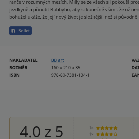
ranče v rozumných mezích. Milly se ze všech sil pokouší pros
jezdkyně a přinutit Bobbyho, aby si konečně všiml, že už není
bohužel ukáže, že její nový život je složitější, než si původně 
Sdílet
NAKLADATEL
BB art
VA
ROZMĚR
160 x 210 x 35
DA
ISBN
978-80-7381-134-1
EA
4.0
z
5
1×
5 hvězdiček
1×
4 hvězdičky