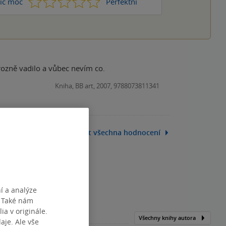
1
2
3
4
5
ic moc
Perfektní
ozně vadilo a vůbec nevím co.
Kniha, BB art, 2007, 9788073811341
Zobrazit všechna hodnocení
í a analýze
. Také nám
ia v originále.
Všechny knihy autora
je. Ale vše