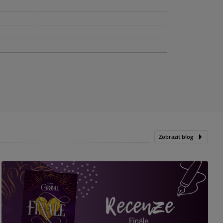
Zobrazit blog
„
p