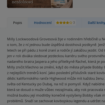
3
Popis
Hodnocení
Další knih
Milly Lockwoodová Grovesová žije v rodinném hřebčíně u N
o tom, že z ní jednou bude úspěšná dostihová jezdkyně. Jenž
letech se při pádu z koně zraní a rodiče jí zakážou jezdit. Od
jen v roli diváka sledovat jezdeckou kariéru svého protivného
nadaného bratra Jaspera a jeho přítelkyně Rachel, která je p
Milly zničit.Všechno se změní, když do města přijede Bobby
z nejlepších trenérů koní. Jako poslední příslušník staré kov
dědic kalifornského ranče Highwood může mít každou ženu 
světa od Kentucky po Dubaj, na niž si pomyslí. Když nabídne
která se dosud o muže vůbec nezajímala, aby rok pracovala n
možná budou její modlitby konečně vyslyšeny.Bobby však má
problémů. Snaží se zachovat kovbojskou legendu a udržet nar