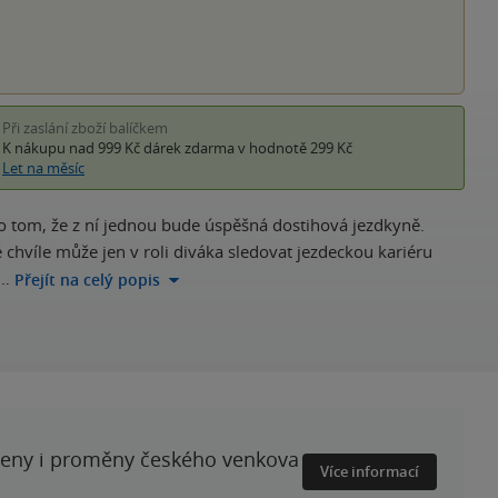
Při zaslání zboží balíčkem
K nákupu nad 999 Kč
dárek zdarma
v hodnotě 299 Kč
Let na měsíc
 tom, že z ní jednou bude úspěšná dostihová jezdkyně.
té chvíle může jen v roli diváka sledovat jezdeckou kariéru
,…
Přejít na celý popis
ženy i proměny českého venkova
Více informací