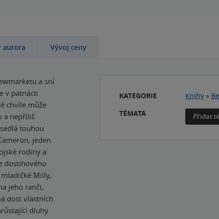
y autora
Vývoj ceny
ewmarketu a sní
e v patnácti
KATEGORIE
Knihy
»
Be
 té chvíle může
TÉMATA
 a nepříliš
Přidat 
osedlá touhou
 Cameron, jeden
bojské rodiny a
z dostihového
 mladičké Milly,
a jeho ranči,
 dost vlastních
ůstající dluhy