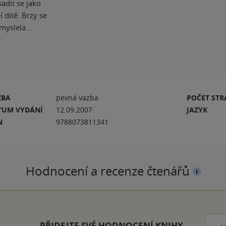
adit se jako
 dítě. Brzy se
myslela...
ZBA
pevná vazba
POČET ST
TUM VYDÁNÍ
12.09.2007
JAZYK
N
9788073811341
Hodnocení a recenze čtenářů
PŘIDEJTE SVÉ HODNOCENÍ KNIHY