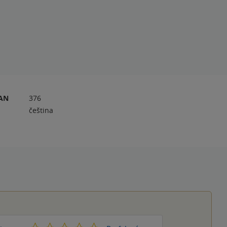
RAN
376
čeština