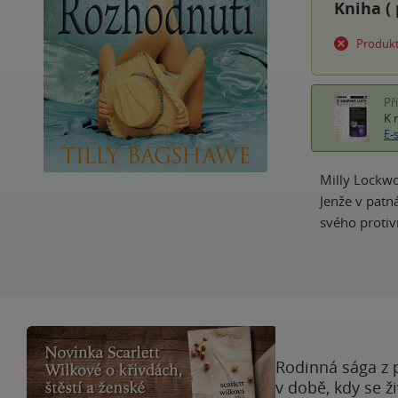
Kniha (
Produkt
Př
K 
E-
Milly Lockwo
Jenže v patná
svého protiv
Rodinná sága z 
v době, kdy se ž