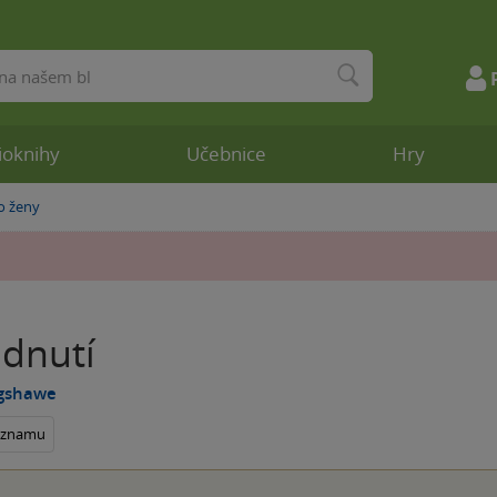
ioknihy
Učebnice
Hry
o ženy
dnutí
agshawe
seznamu