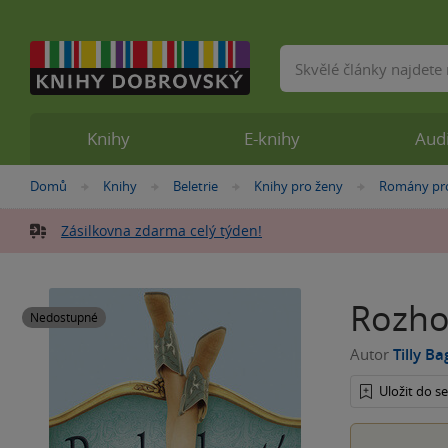
Vyhledávání
Knihy
E-knihy
Aud
Nacházíte
Domů
Knihy
Beletrie
Knihy pro ženy
Romány pr
»
»
»
»
se
zde:
Zásilkovna zdarma celý týden!
Rozho
Nedostupné
Autor
Tilly B
Uložit do 