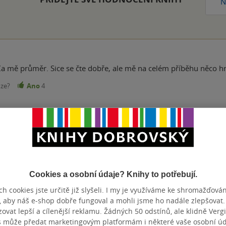
N
 mě průměr. Sice se čte dobře, ale mě na celém příběhu něco hr
nze?
Ano
4
Přidat hodnocení
Cookies a osobní údaje? Knihy to potřebují.
h cookies jste určitě již slyšeli. I my je využíváme ke shromažďován
, aby náš e-shop dobře fungoval a mohli jsme ho nadále zlepšovat
vat lepší a cílenější reklamu. Žádných 50 odstínů, ale klidně Vergil
s může předat marketingovým platformám i některé vaše osobní úda