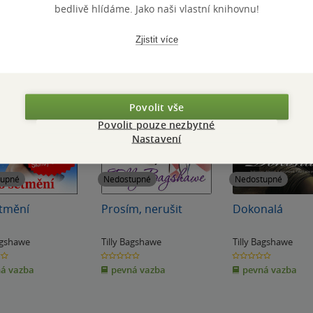
bedlivě hlídáme. Jako naši vlastní knihovnu!
Zjistit více
Povolit vše
Povolit pouze nezbytné
Nastavení
tupné
Nedostupné
Nedostupné
tmění
Prosím, nerušit
Dokonalá
Bagshawe
Tilly Bagshawe
Tilly Bagshawe
0.0
0.0
z
z
á vazba
pevná vazba
pevná vazba
5
5
k
hvězdiček
hvězdiček