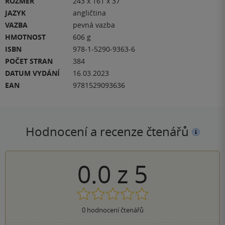
ROZMĚR
243 x 161 x 37
JAZYK
angličtina
VAZBA
pevná vazba
HMOTNOST
606 g
ISBN
978-1-5290-9363-6
POČET STRAN
384
DATUM VYDÁNÍ
16.03.2023
EAN
9781529093636
Hodnocení a recenze čtenářů
0.0
z
5
0
hodnocení čtenářů