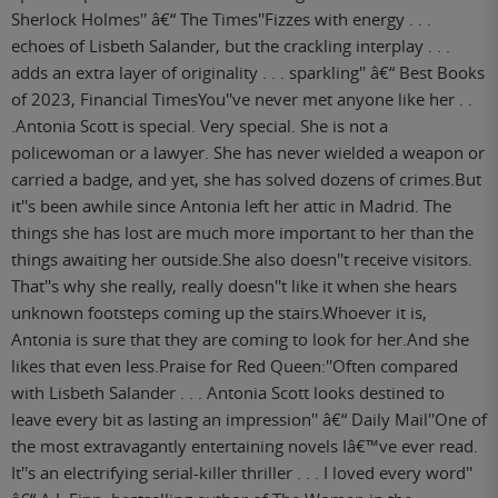
Sherlock Holmes'' â€“ The Times''Fizzes with energy . . .
echoes of Lisbeth Salander, but the crackling interplay . . .
adds an extra layer of originality . . . sparkling'' â€“ Best Books
of 2023, Financial TimesYou''ve never met anyone like her . .
.Antonia Scott is special. Very special. She is not a
policewoman or a lawyer. She has never wielded a weapon or
carried a badge, and yet, she has solved dozens of crimes.But
it''s been awhile since Antonia left her attic in Madrid. The
things she has lost are much more important to her than the
things awaiting her outside.She also doesn''t receive visitors.
That''s why she really, really doesn''t like it when she hears
unknown footsteps coming up the stairs.Whoever it is,
Antonia is sure that they are coming to look for her.And she
likes that even less.Praise for Red Queen:''Often compared
with Lisbeth Salander . . . Antonia Scott looks destined to
leave every bit as lasting an impression'' â€“ Daily Mail''One of
the most extravagantly entertaining novels Iâ€™ve ever read.
It''s an electrifying serial-killer thriller . . . I loved every word''