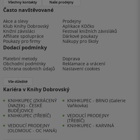
Všechny kontakty
Naše prodejny
Často navštěvované
Akce a slevy
Prodejny
Klub Knihy Dobrovský
Aplikace KDčko
Knižní závisláci
Festival knižních závisláků
Affiliate spolupráce
Dárkové poukazy
Poukazy pro firmy
Nákupy pro školy
Dodací podmínky
Platební metody
Doprava
Obchodní podmínky
Reklamace a vrácení
Ochrana osobních údajů
Nastavení cookies
Vše důležité
Kariéra v Knihy Dobrovský
KNIHKUPEC (ZKRÁCENÝ
KNIHKUPEC - BRNO (Galerie
ÚVAZEK) - ČESKÉ
Vaňkovka)
BUDĚJOVICE
KNIHKUPEC (TŘEBÍČ)
VEDOUCÍ PRODEJNY
(TŘEBÍČ)
VEDOUCÍ PRODEJNY
KNIHKUPEC - KARVINÁ
(OLOMOUC - OC HANÁ)