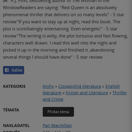
â€“ A.J. Finn, bestselling author of The Woman in the
WindowReaders are saying: ''Red Queen is an absolutely
phenomenal thriller that delivers on so many levels'' - 5 star
review''If you want to stay up at night, read this book. The
plot is scintillatingly entertaining. Even energetic'' - 5 star
review''The writing is witty, the plot tortuous and fast flowing,
characters well drawn. I read this well into the night and
picked it up in the morning and finished it ,abandoning
several things I should have done'' - 5 star review
Sdílet
KATEGORIE
Knihy
»
Cizojazyčná literatura
»
English
literature
»
Fiction and Literature
»
Thriller
and Crime
TÉMATA
Přidat téma
NAKLADATEL
Pan Macmillan