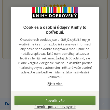
0×
5 hvězdiček
0×
4 hvězdičky
0×
3 hvězdičky
0×
2 hvězdičky
0×
1 hvezdička
Cookies a osobní údaje? Knihy to
potřebují.
PŘIDEJTE SVÉ HODNOCENÍ KNIHY
O souborech cookies jste určitě již slyšeli. I my je
využíváme ke shromažďování a analýze informací,
1
2
3
4
5
aby náš e-shop dobře fungoval a mohli jsme ho
nadále zlepšovat. Také nám pomáhají ukazovat
lepší a cílenější reklamu. Žádných 50 odstínů, ale
klidně Vergilia v originále. Váš souhlas může předat
marketingovým platformám i některé vaše osobní
Zobrazit všechna hodnocení
údaje. Ale vše bedlivě hlídáme. Jako naši vlastní
knihovnu!
Přidat hodnocení
Zjistit více
Povolit vše
Další knihy autora
Povolit pouze nezbytné