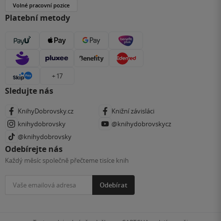
Volné pracovní pozice
Platební metody
+ 17
Sledujte nás
KnihyDobrovsky.cz
Knižní závisláci
knihydobrovsky
@knihydobrovskycz
@knihydobrovsky
Odebírejte nás
Každý měsíc společně přečteme tisíce knih
Odebírat