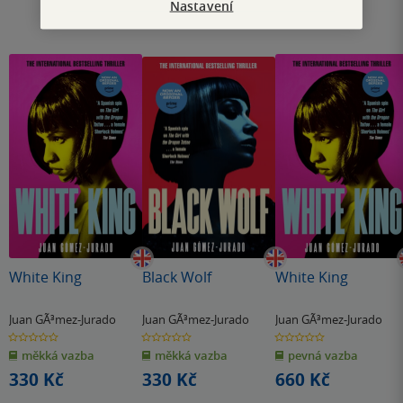
Nastavení
White King
Black Wolf
White King
Juan GÃ³mez-Jurado
Juan GÃ³mez-Jurado
Juan GÃ³mez-Jurado
0.0
0.0
0.0
z
z
z
měkká vazba
měkká vazba
pevná vazba
5
5
5
hvězdiček
hvězdiček
hvězdiček
330 Kč
330 Kč
660 Kč