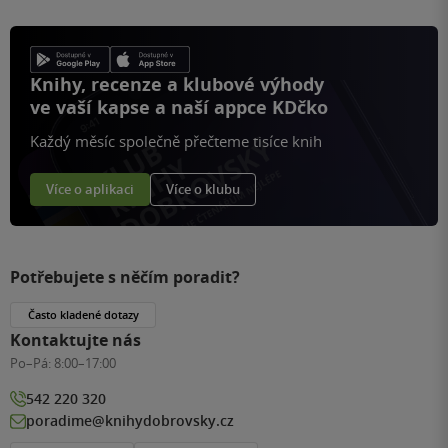
Knihy, recenze a klubové výhody
ve vaší kapse a naší appce KDčko
Každý měsíc společně přečteme tisíce knih
Více o aplikaci
Více o klubu
Potřebujete s něčím poradit?
Často kladené dotazy
Kontaktujte nás
Po–Pá:
8:00–17:00
542 220 320
poradime@knihydobrovsky.cz