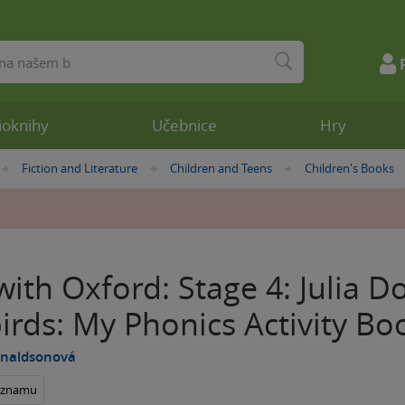
ioknihy
Učebnice
Hry
Fiction and Literature
Children and Teens
Children's Books
»
»
»
ith Oxford: Stage 4: Julia D
irds: My Phonics Activity Bo
onaldsonová
seznamu