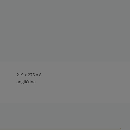
219 x 275 x 8
angličtina