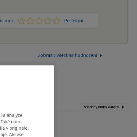
1
2
3
4
5
ic moc
Perfektní
Zobrazit všechna hodnocení
Všechny knihy autora
í a analýze
. Také nám
ia v originále.
je. Ale vše