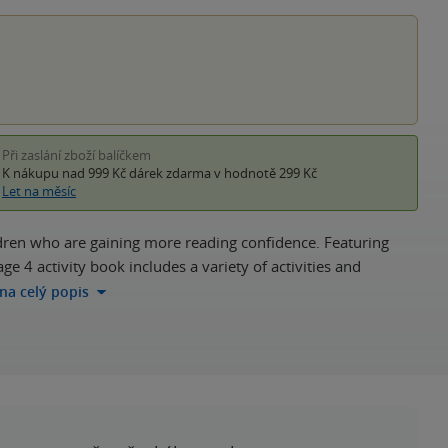
hvěz
Při zaslání zboží balíčkem
K nákupu nad 999 Kč
dárek zdarma
v hodnotě 299 Kč
Let na měsíc
hildren who are gaining more reading confidence. Featuring
e 4 activity book includes a variety of activities and
 na celý popis