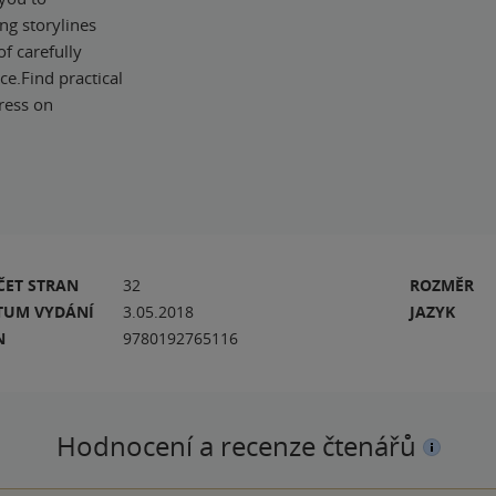
ng storylines
of carefully
ce.Find practical
gress on
ČET STRAN
32
ROZMĚR
TUM VYDÁNÍ
3.05.2018
JAZYK
N
9780192765116
Hodnocení a recenze čtenářů