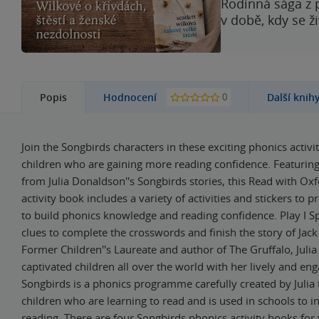
Rodinná sága z 
v době, kdy se ž
0
Popis
Hodnocení
Další knih
Join the Songbirds characters in these exciting phonics activiti
children who are gaining more reading confidence. Featuring
from Julia Donaldson''s Songbirds stories, this Read with Ox
activity book includes a variety of activities and stickers to 
to build phonics knowledge and reading confidence. Play I Sp
clues to complete the crosswords and finish the story of Jack
Former Children''s Laureate and author of The Gruffalo, Juli
captivated children all over the world with her lively and eng
Songbirds is a phonics programme carefully created by Julia
children who are learning to read and is used in schools to in
reading. There are four Songbirds phonics activity books for