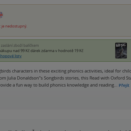
 je nedostupný.
i zaslání zboží balíčkem
nákupu nad 99 Kč
dárek zdarma
v hodnotě 19 Kč
shopové listy
birds characters in these exciting phonics activities, ideal for c
om Julia Donaldson''s Songbirds stories, this Read with Oxford Stag
provide a fun way to build phonics knowledge and reading…
Přejít