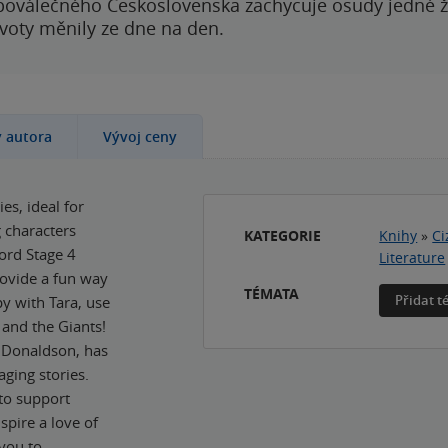
poválečného Československa zachycuje osudy jedné 
ivoty měnily ze dne na den.
y autora
Vývoj ceny
es, ideal for
 characters
KATEGORIE
Knihy
»
Ci
ford Stage 4
Literature
provide a fun way
TÉMATA
Přidat 
y with Tara, use
 and the Giants!
a Donaldson, has
aging stories.
 to support
spire a love of
 you to