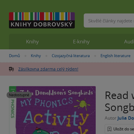
Vyhledávání
Knihy
E-knihy
Aud
Nacházíte
Domů
Knihy
Cizojazyčná literatura
English literature
»
»
»
se
zde:
Zásilkovna zdarma celý týden!
Read w
Nedostupné
Songb
Autor
Julia D
Uložit do 