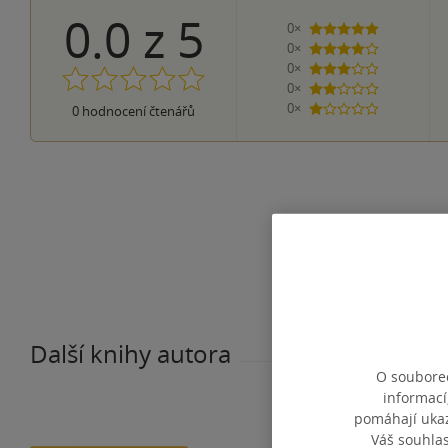
0.0
z
5
0×
5 hvězdiček
0×
4 hvězdičky
0×
3 hvězdičky
0×
2 hvězdičky
0×
0
hodnocení čtenářů
1 hvezdička
Další knihy autora
O souborec
informací
pomáhají ukazo
Váš souhla