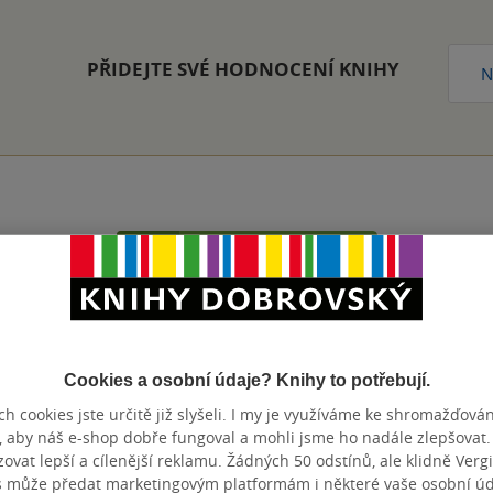
PŘIDEJTE SVÉ HODNOCENÍ KNIHY
N
Přidat hodnocení
Cookies a osobní údaje? Knihy to potřebují.
h cookies jste určitě již slyšeli. I my je využíváme ke shromažďován
, aby náš e-shop dobře fungoval a mohli jsme ho nadále zlepšovat
vat lepší a cílenější reklamu. Žádných 50 odstínů, ale klidně Vergil
s může předat marketingovým platformám i některé vaše osobní úda