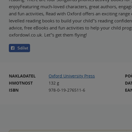
enjoyFeaturing much-loved characters, great authors, engagi
and fun activities, Read with Oxford offers an exciting range 
levelled reading books to build your child''s reading confiden
advice, free eBooks and fun activities to help your child pro
oxfordowl.co.uk. Let''s get them flying!
Sdílet
NAKLADATEL
Oxford University Press
PO
HMOTNOST
132 g
DA
ISBN
978-0-19-276511-6
EA