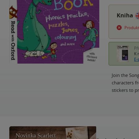
Kniha
Produkt
Př
K 
E-
Join the Song
characters fr
stickers to 