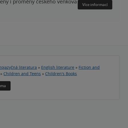
ženy i proměny českého venkova
Více informací
zojazyčná literatura
»
English literature
»
Fiction and
»
Children and Teens
»
Children's Books
téma