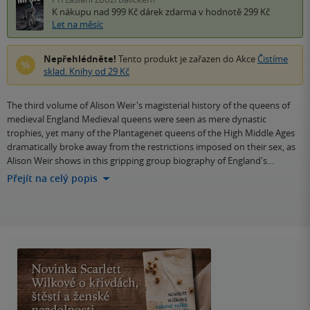
K nákupu nad 999 Kč
dárek zdarma
v hodnotě 299 Kč
Let na měsíc
Nepřehlédněte!
Tento produkt je zařazen do Akce
Čistíme
sklad. Knihy od 29 Kč
The third volume of Alison Weir's magisterial history of the queens of
medieval England Medieval queens were seen as mere dynastic
trophies, yet many of the Plantagenet queens of the High Middle Ages
dramatically broke away from the restrictions imposed on their sex, as
Alison Weir shows in this gripping group biography of England's…
Přejít na celý popis