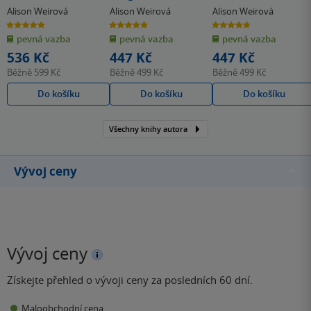
královna
Alison Weirová
Alison Weirová
Alison Weirová
5.0
4.9
4.7
z
z
z
pevná vazba
pevná vazba
pevná vazba
5
5
5
hvězdiček
hvězdiček
hvězdiček
536 Kč
447 Kč
447 Kč
Běžně
599 Kč
Běžně
499 Kč
Běžně
499 Kč
Do košíku
Do košíku
Do košíku
Všechny knihy autora
Vývoj ceny
Vývoj ceny
Získejte přehled o vývoji ceny za posledních 60 dní.
Maloobchodní cena