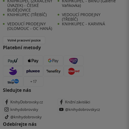
KNIHKUPEC (ZKRÁCENÝ
KNIHKUPEC - BRNO (Galerie
ÚVAZEK) - ČESKÉ
Vaňkovka)
BUDĚJOVICE
KNIHKUPEC (TŘEBÍČ)
VEDOUCÍ PRODEJNY
(TŘEBÍČ)
VEDOUCÍ PRODEJNY
KNIHKUPEC - KARVINÁ
(OLOMOUC - OC HANÁ)
Volné pracovní pozice
Platební metody
+ 17
Sledujte nás
KnihyDobrovsky.cz
Knižní závisláci
knihydobrovsky
@knihydobrovskycz
@knihydobrovsky
Odebírejte nás