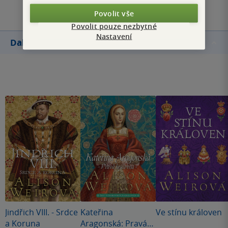
Povolit vše
Povolit pouze nezbytné
Nastavení
Další knihy autora
Jindřich VIII. - Srdce
Kateřina
Ve stínu královen
a Koruna
Aragonská: Pravá