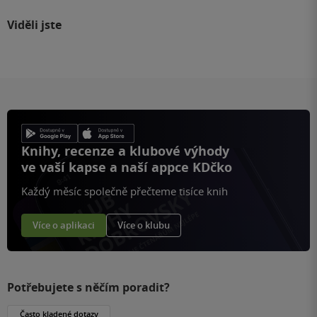
Viděli jste
Knihy, recenze a klubové výhody
ve vaší kapse a naší appce KDčko
Každý měsíc společně přečteme tisíce knih
Více o aplikaci
Více o klubu
Potřebujete s něčím poradit?
Často kladené dotazy