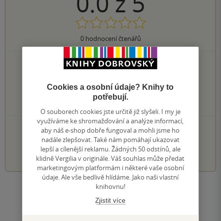
0.0
z
5
0
hodnocení čtenářů
0×
5 hvězdiček
0×
4 hvězdičky
0×
3 hvězdičky
Cookies a osobní údaje? Knihy to
0×
2 hvězdičky
potřebují.
0×
1 hvezdička
O souborech cookies jste určitě již slyšeli. I my je
využíváme ke shromažďování a analýze informací,
PŘIDEJTE SVÉ HODNOCENÍ KNIHY
aby náš e-shop dobře fungoval a mohli jsme ho
nadále zlepšovat. Také nám pomáhají ukazovat
lepší a cílenější reklamu. Žádných 50 odstínů, ale
1
2
3
4
5
klidně Vergilia v originále. Váš souhlas může předat
marketingovým platformám i některé vaše osobní
údaje. Ale vše bedlivě hlídáme. Jako naši vlastní
knihovnu!
Zobrazit všechna hodnocení
Zjistit více
Přidat hodnocení