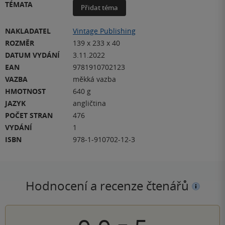
TÉMATA
Přidat téma
NAKLADATEL
Vintage Publishing
ROZMĚR
139 x 233 x 40
DATUM VYDÁNÍ
3.11.2022
EAN
9781910702123
VAZBA
měkká vazba
HMOTNOST
640 g
JAZYK
angličtina
POČET STRAN
476
VYDÁNÍ
1
ISBN
978-1-910702-12-3
Hodnocení a recenze čtenářů