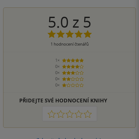
5.0
z
5
1
hodnocení čtenářů
1×
5 hvězdiček
0×
4 hvězdičky
0×
3 hvězdičky
0×
2 hvězdičky
0×
1 hvezdička
PŘIDEJTE SVÉ HODNOCENÍ KNIHY
1
2
3
4
5