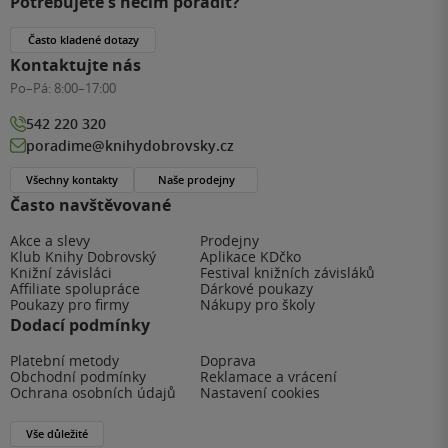
Potřebujete s něčím poradit?
Často kladené dotazy
Kontaktujte nás
Po–Pá:
8:00–17:00
542 220 320
poradime@knihydobrovsky.cz
Všechny kontakty
Naše prodejny
Často navštěvované
Akce a slevy
Prodejny
Klub Knihy Dobrovský
Aplikace KDčko
Knižní závisláci
Festival knižních závisláků
Affiliate spolupráce
Dárkové poukazy
Poukazy pro firmy
Nákupy pro školy
Dodací podmínky
Platební metody
Doprava
Obchodní podmínky
Reklamace a vrácení
Ochrana osobních údajů
Nastavení cookies
Vše důležité