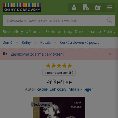
Vyhledávání
Bestsellery
Učebnice
Školní potřeby
Dark romance
Zachra
Nacházíte
Domů
Knihy
Poezie
Česká a slovenská poezie
»
»
»
se
zde:
Zásilkovna zdarma celý týden!
Za
5.0
z
5
1 hodnocení čtenářů
hvězdiček
Příšeří se
Autor
Radek Lehkoživ
,
Milan Fibiger
Nedostupné