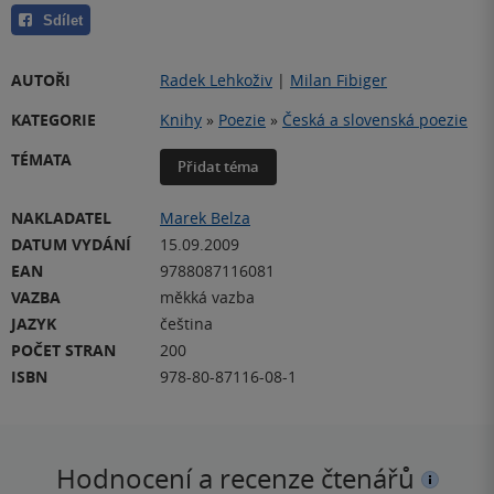
Sdílet
AUTOŘI
Radek Lehkoživ
|
Milan Fibiger
KATEGORIE
Knihy
»
Poezie
»
Česká a slovenská poezie
TÉMATA
Přidat téma
NAKLADATEL
Marek Belza
DATUM VYDÁNÍ
15.09.2009
EAN
9788087116081
VAZBA
měkká vazba
JAZYK
čeština
POČET STRAN
200
ISBN
978-80-87116-08-1
Hodnocení a recenze čtenářů