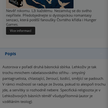
Nevěř nikomu. Lži každému. Nezamiluj se do svého
nepřítele. Předobjednejte si dystopickou romantasy
senzaci, která potěší fanoušky Čtvrtého křídla i Hunger
Games.
Více informací
Popis
Autorova v pořadí druhá básnická sbírka. Lehkoživ je tak
trochu mnichem rabelaisovského střihu - smyslný
pantagruelista, chlastající, žeroucí, bzdící, smějící se padouch.
V rámci možností se raduje ze života, pokud to alespoň trochu
jde, a servítky si rozhodně nebere. Specifická religiozita je v
Lehkoživových básních téměř všudypřítomná (autor je
vzděláním teolog).