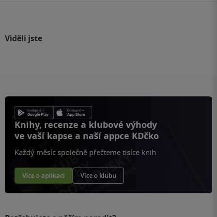
Viděli jste
Knihy, recenze a klubové výhody
ve vaší kapse a naší appce KDčko
Každý měsíc společně přečteme tisíce knih
Více o aplikaci
Více o klubu