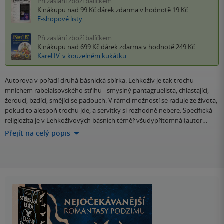
Při zaslání zboží balíčkem
K nákupu nad 99 Kč
dárek zdarma
v hodnotě 19 Kč
E-shopové listy
Při zaslání zboží balíčkem
K nákupu nad 699 Kč
dárek zdarma
v hodnotě 249 Kč
Karel IV. v kouzelném kukátku
Autorova v pořadí druhá básnická sbírka. Lehkoživ je tak trochu
mnichem rabelaisovského střihu - smyslný pantagruelista, chlastající,
žeroucí, bzdící, smějící se padouch. V rámci možností se raduje ze života,
pokud to alespoň trochu jde, a servítky si rozhodně nebere. Specifická
religiozita je v Lehkoživových básních téměř všudypřítomná (autor…
Přejít na celý popis