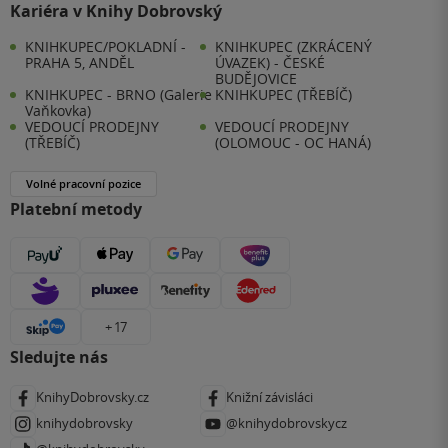
Kariéra v Knihy Dobrovský
KNIHKUPEC/POKLADNÍ -
KNIHKUPEC (ZKRÁCENÝ
PRAHA 5, ANDĚL
ÚVAZEK) - ČESKÉ
BUDĚJOVICE
KNIHKUPEC - BRNO (Galerie
KNIHKUPEC (TŘEBÍČ)
Vaňkovka)
VEDOUCÍ PRODEJNY
VEDOUCÍ PRODEJNY
(TŘEBÍČ)
(OLOMOUC - OC HANÁ)
Volné pracovní pozice
Platební metody
+ 17
Sledujte nás
KnihyDobrovsky.cz
Knižní závisláci
knihydobrovsky
@knihydobrovskycz