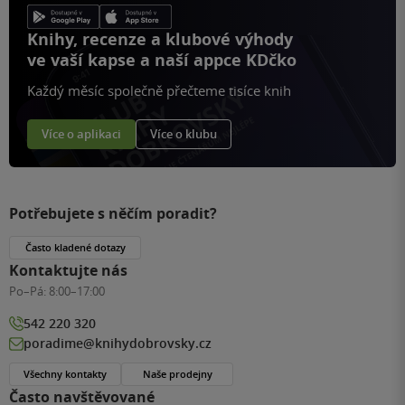
Knihy, recenze a klubové výhody
ve vaší kapse a naší appce KDčko
Každý měsíc společně přečteme tisíce knih
Více o aplikaci
Více o klubu
Potřebujete s něčím poradit?
Často kladené dotazy
Kontaktujte nás
Po–Pá:
8:00–17:00
542 220 320
poradime@knihydobrovsky.cz
Všechny kontakty
Naše prodejny
Často navštěvované