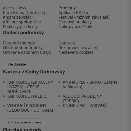
Akce a slevy
Prodejny
Klub Knihy Dobrovský
Aplikace KDčko
Knižní závisláci
Festival knižních závisláků
Affiliate spolupráce
Dárkové poukazy
Poukazy pro firmy
Nákupy pro školy
Dodací podmínky
Platební metody
Doprava
Obchodní podmínky
Reklamace a vrácení
Ochrana osobních údajů
Nastavení cookies
Vše důležité
Kariéra v Knihy Dobrovský
KNIHKUPEC (ZKRÁCENÝ
KNIHKUPEC - BRNO (Galerie
ÚVAZEK) - ČESKÉ
Vaňkovka)
BUDĚJOVICE
KNIHKUPEC (TŘEBÍČ)
VEDOUCÍ PRODEJNY
(TŘEBÍČ)
VEDOUCÍ PRODEJNY
KNIHKUPEC - KARVINÁ
(OLOMOUC - OC HANÁ)
Volné pracovní pozice
Platební metody