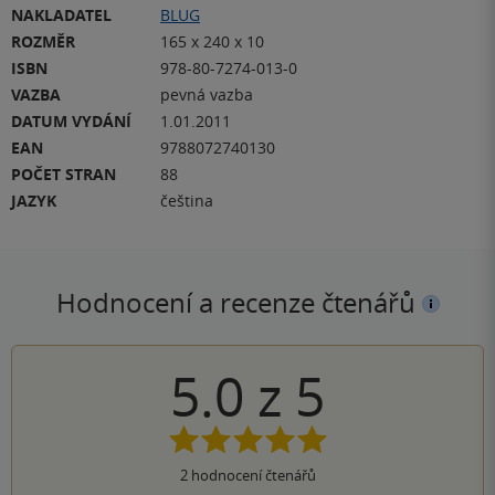
NAKLADATEL
BLUG
ROZMĚR
165 x 240 x 10
ISBN
978-80-7274-013-0
VAZBA
pevná vazba
DATUM VYDÁNÍ
1.01.2011
EAN
9788072740130
POČET STRAN
88
JAZYK
čeština
Hodnocení a recenze čtenářů
5.0
z
5
2
hodnocení čtenářů