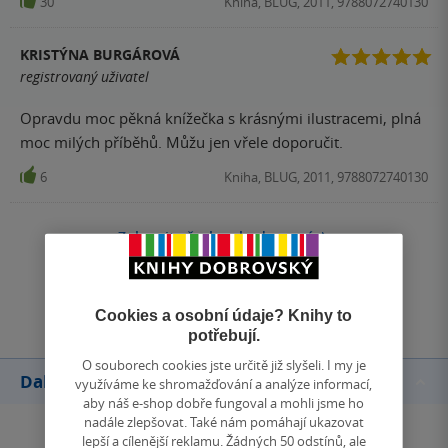
30
Kniha, BLUG, 2011, 9788072740130
KRISTÝNA BURGÁROVÁ
registrovaný uživatel
Opravdu moc pěkná knížečka s krásnými ilustracemi, plná
moc milých příběhů. Můžu jen vřele doporučit.
6
Kniha, BLUG, 2011, 9788072740130
Zobrazit všechna hodnocení
Přidat hodnocení
Cookies a osobní údaje? Knihy to
potřebují.
O souborech cookies jste určitě již slyšeli. I my je
Další knihy autora
využíváme ke shromažďování a analýze informací,
aby náš e-shop dobře fungoval a mohli jsme ho
nadále zlepšovat. Také nám pomáhají ukazovat
lepší a cílenější reklamu. Žádných 50 odstínů, ale