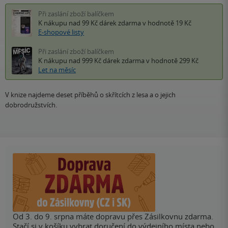
Při zaslání zboží balíčkem
K nákupu nad 99 Kč
dárek zdarma
v hodnotě 19 Kč
E-shopové listy
Při zaslání zboží balíčkem
K nákupu nad 999 Kč
dárek zdarma
v hodnotě 299 Kč
Let na měsíc
V knize najdeme deset příběhů o skřítcích z lesa a o jejich
dobrodružstvích.
Od 3. do 9. srpna máte dopravu přes Zásilkovnu zdarma.
Stačí si v košíku vybrat doručení do výdejního místa nebo