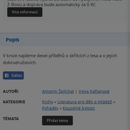
Z-Boxu a doprava bude automaticky za 0 Kč.
Více informací
Popis
V knize najdeme deset příběhů o skřítcích z lesa a o jejich
dobrodružstvích.
Sdílet
AUTOŘI
Antonín Šplíchal
|
Irena Kaftanová
KATEGORIE
Knihy
»
Literatura pro děti a mládež
»
Pohádky
»
Kouzelné bytosti
TÉMATA
Přidat téma