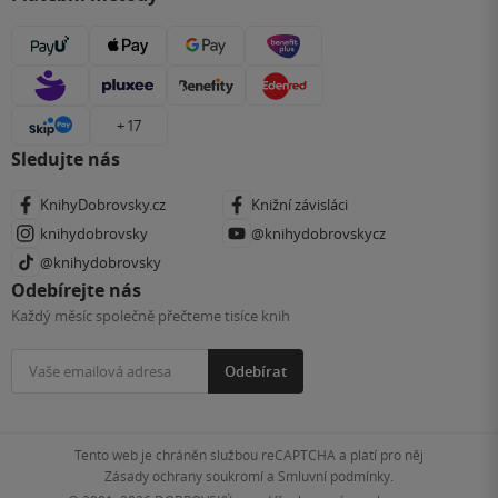
+ 17
Sledujte nás
KnihyDobrovsky.cz
Knižní závisláci
knihydobrovsky
@knihydobrovskycz
@knihydobrovsky
Odebírejte nás
Každý měsíc společně přečteme tisíce knih
Odebírat
Tento web je chráněn službou reCAPTCHA a platí pro něj
Zásady ochrany soukromí
a
Smluvní podmínky
.