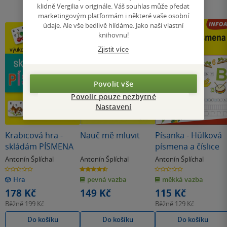
klidně Vergilia v originále. Váš souhlas může předat
marketingovým platformám i některé vaše osobní
údaje. Ale vše bedlivě hlídáme. Jako naši vlastní
knihovnu!
Zjistit více
Povolit vše
Povolit pouze nezbytné
Nastavení
Krabicová hra -
Nauč mě mluvit
Písanka - Hůlková
skládám PÍSMENA
písmena a číslice
Antonín Šplíchal
Antonín Šplíchal
Antonín Šplíchal
0.0
4.6
0.0
z
z
z
Hra
pevná vazba
měkká vazba
5
5
5
hvězdiček
hvězdiček
hvězdiček
178 Kč
149 Kč
115 Kč
Běžně
199 Kč
Běžně
129 Kč
Do košíku
Do košíku
Do košíku