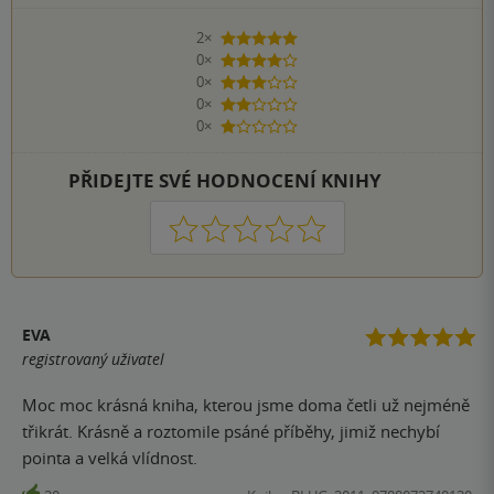
2×
5 hvězdiček
0×
4 hvězdičky
0×
3 hvězdičky
0×
2 hvězdičky
0×
1 hvezdička
PŘIDEJTE SVÉ HODNOCENÍ KNIHY
1
2
3
4
5
EVA
registrovaný uživatel
Moc moc krásná kniha, kterou jsme doma četli už nejméně
třikrát. Krásně a roztomile psáné příběhy, jimiž nechybí
pointa a velká vlídnost.