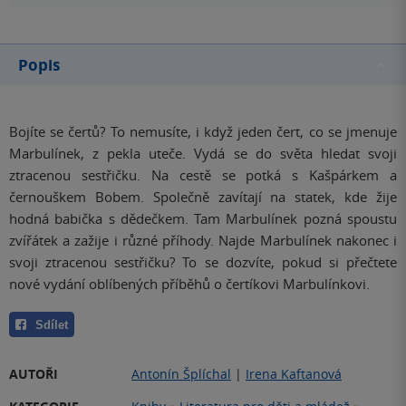
Popis
Bojíte se čertů? To nemusíte, i když jeden čert, co se jmenuje
Marbulínek, z pekla uteče. Vydá se do světa hledat svoji
ztracenou sestřičku. Na cestě se potká s Kašpárkem a
černouškem Bobem. Společně zavítají na statek, kde žije
hodná babička s dědečkem. Tam Marbulínek pozná spoustu
zvířátek a zažije i různé příhody. Najde Marbulínek nakonec i
svoji ztracenou sestřičku? To se dozvíte, pokud si přečtete
nové vydání oblíbených příběhů o čertíkovi Marbulínkovi.
Sdílet
AUTOŘI
Antonín Šplíchal
|
Irena Kaftanová