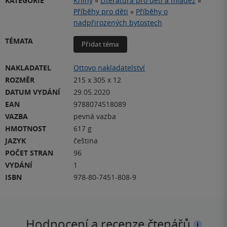
KATEGORIE
Knihy
»
Literatura pro děti a mládež
»
Příběhy pro děti
»
Příběhy o
nadpřirozených bytostech
TÉMATA
Přidat téma
NAKLADATEL
Ottovo nakladatelství
ROZMĚR
215 x 305 x 12
DATUM VYDÁNÍ
29.05.2020
EAN
9788074518089
VAZBA
pevná vazba
HMOTNOST
617 g
JAZYK
čeština
POČET STRAN
96
VYDÁNÍ
1
ISBN
978-80-7451-808-9
Hodnocení a recenze čtenářů