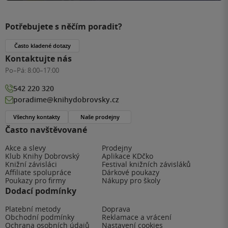
Potřebujete s něčím poradit?
Často kladené dotazy
Kontaktujte nás
Po–Pá:
8:00–17:00
542 220 320
poradime@knihydobrovsky.cz
Všechny kontakty
Naše prodejny
Často navštěvované
Akce a slevy
Prodejny
Klub Knihy Dobrovský
Aplikace KDčko
Knižní závisláci
Festival knižních závisláků
Affiliate spolupráce
Dárkové poukazy
Poukazy pro firmy
Nákupy pro školy
Dodací podmínky
Platební metody
Doprava
Obchodní podmínky
Reklamace a vrácení
Ochrana osobních údajů
Nastavení cookies