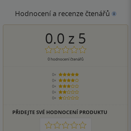
Hodnocení a recenze čtenářů
0.0
z
5
0
hodnocení čtenářů
0×
5 hvězdiček
0×
4 hvězdičky
0×
3 hvězdičky
0×
2 hvězdičky
0×
1 hvezdička
PŘIDEJTE SVÉ HODNOCENÍ PRODUKTU
1
2
3
4
5