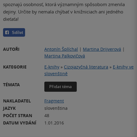
spoznajú osobnosť, ktorá významným spôsobom zmenila
dejiny. Určite by nemala chýbať v knižniciach ani jedného
dieťaťa!
Sdílet
AUTOŘI
Antonín Šplíchal
|
Martina Drijverová
|
Martina Palkovičová
KATEGORIE
E-knihy
»
Cizojazyčná literatura
»
E-knihy ve
slovenštině
TÉMATA
Přidat téma
NAKLADATEL
Fragment
JAZYK
slovenština
POČET STRAN
48
DATUM VYDÁNÍ
1.01.2016