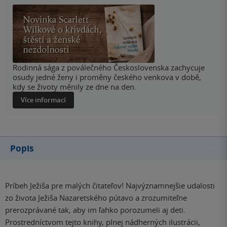
Rodinná sága z poválečného Československa zachycuje
osudy jedné ženy i proměny českého venkova v době,
kdy se životy měnily ze dne na den.
Více informací
Popis
Príbeh Ježiša pre malých čitateľov! Najvýznamnejšie udalosti
zo života Ježiša Nazaretského pútavo a zrozumiteľne
prerozprávané tak, aby im ľahko porozumeli aj deti.
Prostredníctvom tejto knihy, plnej nádherných ilustrácii,