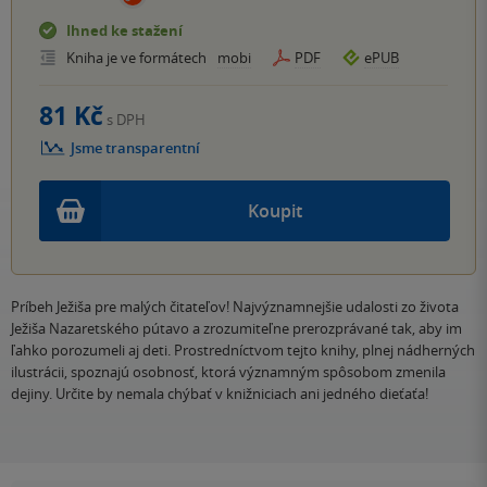
Ihned ke stažení
Kniha je ve formátech
mobi
PDF
ePUB
81 Kč
s DPH
Jsme transparentní
Koupit
Príbeh Ježiša pre malých čitateľov! Najvýznamnejšie udalosti zo života
Ježiša Nazaretského pútavo a zrozumiteľne prerozprávané tak, aby im
ľahko porozumeli aj deti. Prostredníctvom tejto knihy, plnej nádherných
ilustrácii, spoznajú osobnosť, ktorá významným spôsobom zmenila
dejiny. Určite by nemala chýbať v knižniciach ani jedného dieťaťa!