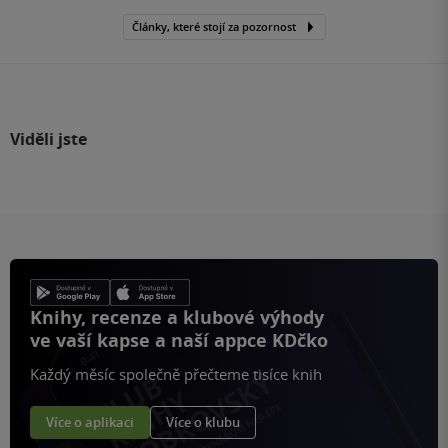
Články, které stojí za pozornost
Viděli jste
Knihy, recenze a klubové výhody
ve vaší kapse a naší appce KDčko
Každý měsíc společně přečteme tisíce knih
Více o aplikaci
Více o klubu