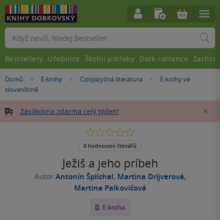
Vyhledávání
Bestsellery
Učebnice
Školní potřeby
Dark romance
Zachra
Nacházíte
Domů
E-knihy
Cizojazyčná literatura
E-knihy ve
»
»
»
se
slovenštině
zde:
Zásilkovna zdarma celý týden!
Za
0.0
z
5
0 hodnocení čtenářů
hvězdiček
Ježiš a jeho príbeh
Autor
Antonín Šplíchal
,
Martina Drijverová
,
Martina Palkovičová
E-kniha