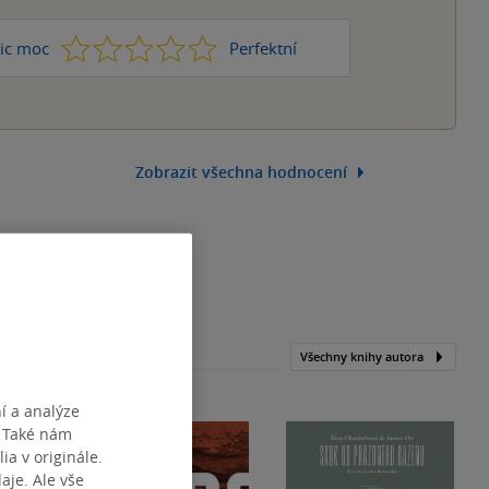
1
2
3
4
5
ic moc
Perfektní
Zobrazit všechna hodnocení
Všechny knihy autora
í a analýze
. Také nám
ia v originále.
je. Ale vše