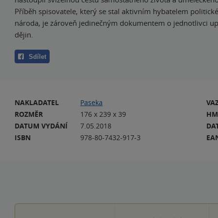
Příběh spisovatele, který se stal aktivním hybatelem politick
národa, je zároveň jedinečným dokumentem o jednotlivci up
dějin.
Sdílet
NAKLADATEL
Paseka
VA
ROZMĚR
176 x 239 x 39
HM
DATUM VYDÁNÍ
7.05.2018
DA
ISBN
978-80-7432-917-3
EA