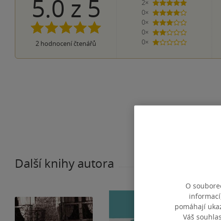
5.0
z
5
2×
5 hvězdiček
0×
4 hvězdičky
0×
3 hvězdičky
0×
2 hvězdičky
0×
2
hodnocení čtenářů
1 hvezdička
Další knihy autora
O souborec
informací
pomáhají ukazo
Váš souhla