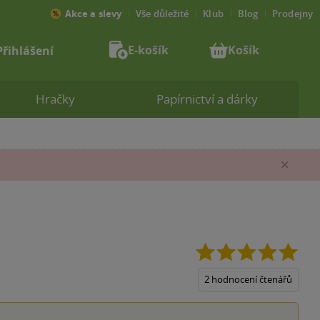
Akce a slevy
Vše důležité
Klub
Blog
Prodejny
E-košík
Košík
Přihlášení
Hračky
Papírnictví a dárky
Zav
5.0
z
5
2 hodnocení čtenářů
hvěz