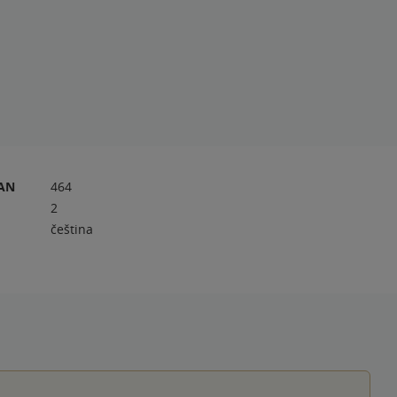
RAN
464
2
čeština