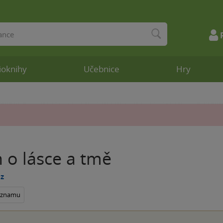
ioknihy
Učebnice
Hry
 o lásce a tmě
z
seznamu