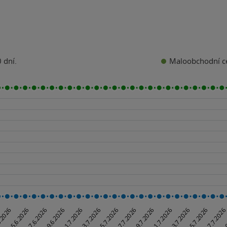
Maloobchodní c
 dní.