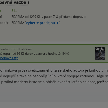
pevná vazba
)
m
3 ks
ní
ZDARMA od 1299 Kč, v pátek 7. 8. předáme dopravci
Vyberte prodejnu
 odběr
ZDARMA (
)
i zaslání zboží balíčkem
nákupu nad 99 Kč
dárek zdarma
v hodnotě 19 Kč
shopové listy
omínková próza světoznámého izraelského autora je knihou v mno
své nejlepší a také nejosobnější dílo, které spojuje rodinnou ságu
 prolíná moderní historie a příběh dvanáctiletého chlapce, jenž 