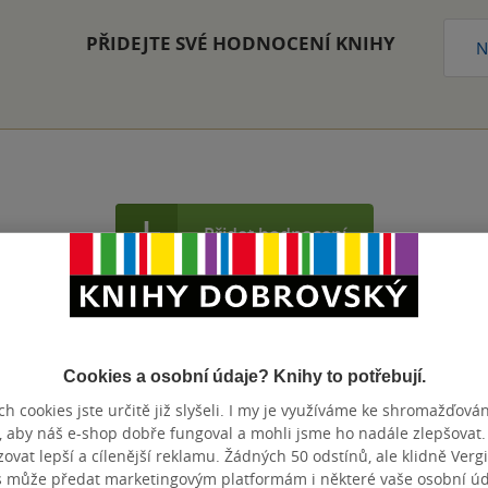
PŘIDEJTE SVÉ HODNOCENÍ KNIHY
N
Přidat hodnocení
Cookies a osobní údaje? Knihy to potřebují.
h cookies jste určitě již slyšeli. I my je využíváme ke shromažďován
, aby náš e-shop dobře fungoval a mohli jsme ho nadále zlepšovat
vat lepší a cílenější reklamu. Žádných 50 odstínů, ale klidně Vergil
s může předat marketingovým platformám i některé vaše osobní úda