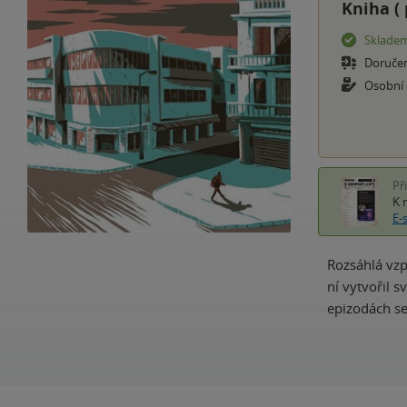
Kniha (
Sklade
Doruče
Osobní
Př
K 
E-
Rozsáhlá vzp
ní vytvořil 
epizodách se