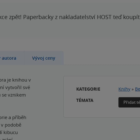
kce zpět! Paperbacky z nakladatelství HOST teď koupí
y autora
Vývoj ceny
ra je knihou v
ní vytvořil své
KATEGORIE
Knihy
»
Be
gu se vznikem
TÉMATA
Přidat 
rie a příběh
u v podobě
í kibucu
 zrání.