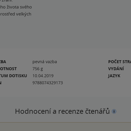
ého života svého
rostřed velkých
ZBA
pevná vazba
POČET ST
OTNOST
756 g
VYDÁNÍ
TUM DOTISKU
10.04.2019
JAZYK
N
9788074329173
Hodnocení a recenze čtenářů