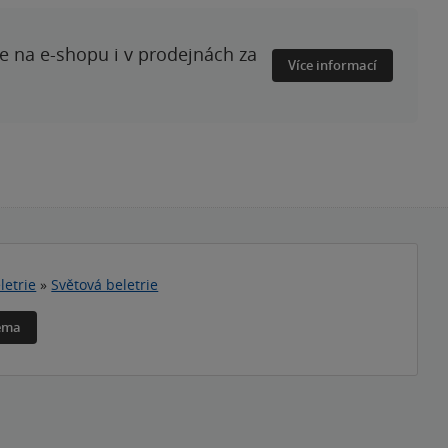
te na e-shopu i v prodejnách za
Více informací
letrie
»
Světová beletrie
téma