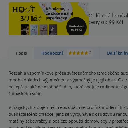
Oblíbená letní a
ceny od 99 Kč!
2
Popis
Hodnocení
Další knih
Rozsáhlá vzpomínková próza světoznámého izraelského auto
mnoha ohledech výjimečnou a výjimečný je i její ohlas. Oz v 
nejlepší a také nejosobnější dílo, které spojuje rodinnou sá
židovského státu.
V tragických a dojemných epizodách se prolíná moderní histo
dvanáctiletého chlapce, jenž se vyrovnává s osudovou rano
matčiny sebevraždy a posléze opouští domov, aby v prostřed
nastoupil svízelnou cestu samostatného života a uměleckého