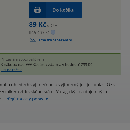
Do košíku
89 Kč
s DPH
Běžně 99 Kč
Jsme transparentní
Při zaslání zboží balíčkem
K nákupu nad 999 Kč
dárek zdarma
v hodnotě 299 Kč
Let na měsíc
ha ohledech výjimečnou a výjimečný je i její ohlas. Oz v
 se vznikem židovského státu. V tragických a dojemných
se…
Přejít na celý popis