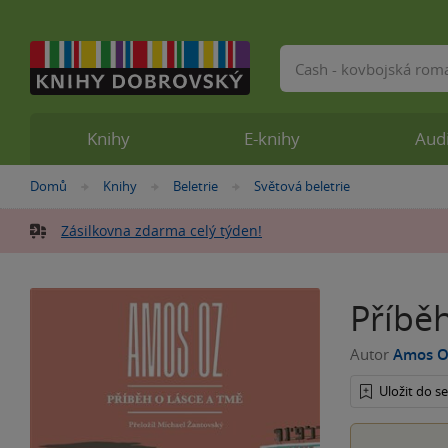
Vyhledávání
Knihy
E-knihy
Aud
Nacházíte
Domů
Knihy
Beletrie
Světová beletrie
»
»
»
se
zde:
Zásilkovna zdarma celý týden!
Příběh
Autor
Amos O
Uložit do 