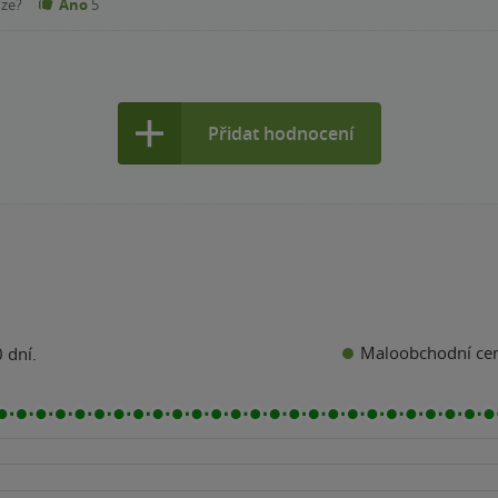
nze?
Ano
5
ou se zde strašidelné momenty, panuje ponurá atmosféra. Autor vý
, ale vzápětí ho na sobě neměla -
proto bych strhla půl hvězdičky. Celkově hodnotím 4,5/5 - jsem nadšená!
Přidat hodnocení
Maloobchodní ce
 dní.