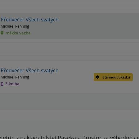
Předvečer Všech svatých
Michael Penning
měkká vazba
Předvečer Všech svatých
Michael Penning
Stáhnout ukázku
E-kniha
letrie z nakladatelství Paseka a Prostor za výhodné c