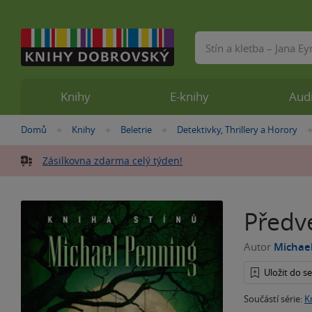
Vyhledávání
Knihy
E-knihy
Aud
Nacházíte
Domů
Knihy
Beletrie
Detektivky, Thrillery a Horory
»
»
»
se
zde:
Zásilkovna zdarma celý týden!
Předv
Autor
Michae
Uložit do 
Součástí série:
K