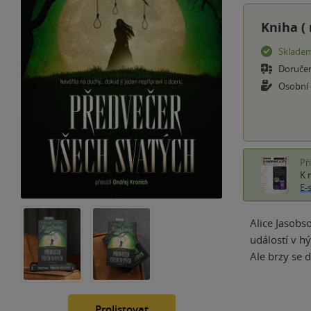
Kniha (
Sklade
Doruče
Osobní
Př
K 
E-
Alice Jasobs
událostí v h
Ale brzy se 
Prolistovat