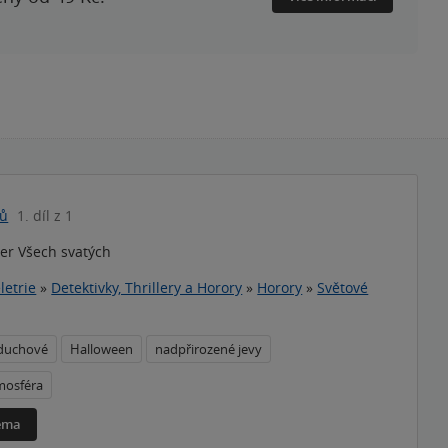
nů
1. díl z 1
er Všech svatých
letrie
»
Detektivky, Thrillery a Horory
»
Horory
»
Světové
duchové
Halloween
nadpřirozené jevy
mosféra
téma