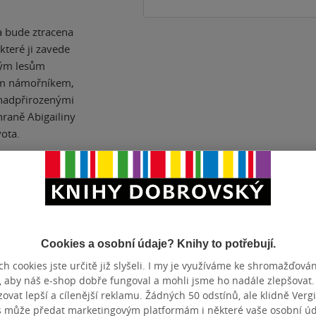
a bude ztracena
které ji zavede
ným lesům
ým námořníkem,
s nadpřirozenými
hraně Abigailiny
ota.
ZBA
měkká vazba
POČET ST
Cookies a osobní údaje? Knihy to potřebují.
OTNOST
314 g
VYDÁNÍ
h cookies jste určitě již slyšeli. I my je využíváme ke shromažďován
ZYK
čeština
ISBN
, aby náš e-shop dobře fungoval a mohli jsme ho nadále zlepšovat
vat lepší a cílenější reklamu. Žádných 50 odstínů, ale klidně Vergil
s může předat marketingovým platformám i některé vaše osobní úda