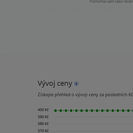
Pomohla vám tato rece
bezduché čtení. Najd
truchlení nad ztrátou dítěte. Párkrát mě od čtení vyrušily drobné chybky typu - oblékla si župan
Vývoj ceny
Získejte přehled o vývoji ceny za posledních 60