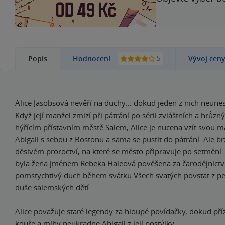
5
Popis
Hodnocení
Vývoj cen
Alice Jasobsová nevěří na duchy… dokud jeden z nich neunese
Když její manžel zmizí při pátrání po sérii zvláštních a hrůzn
hýřícím přístavním městě Salem, Alice je nucena vzít svou 
Abigail s sebou z Bostonu a sama se pustit do pátrání. Ale br
děsivém proroctví, na které se město připravuje po setmění: s
byla žena jménem Rebeka Haleová pověšena za čarodějnictví,
pomstychtivý duch během svátku Všech svatých povstat z pek
duše salemských dětí.
Alice považuje staré legendy za hloupé povídačky, dokud pří
kouře a mlhy neukradne Abigail z její postýlky.