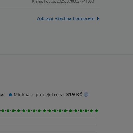
Kniha, Fobos, 2025, 9788027741038
stižně popisuje pocity selhání, křivdy,
Zobrazit všechna hodnocení
319 Kč
na
Minimální prodejní cena: