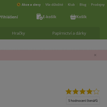
Akce a slevy
Vše důležité
Klub
Blog
Prodejny
E-košík
Košík
Přihlášení
Hračky
Papírnictví a dárky
Zav
4.2
z
5
5 hodnocení čtenářů
hvěz