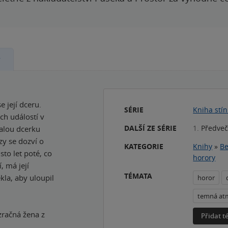
y
 její dceru.
SÉRIE
Kniha stí
ých událostí v
DALŠÍ ZE SÉRIE
1.
Předveč
malou dcerku
zy se dozví o
KATEGORIE
Knihy
»
Be
to let poté, co
horory
 má její
TÉMATA
la, aby uloupil
horor
temná at
zračná žena z
Přidat 