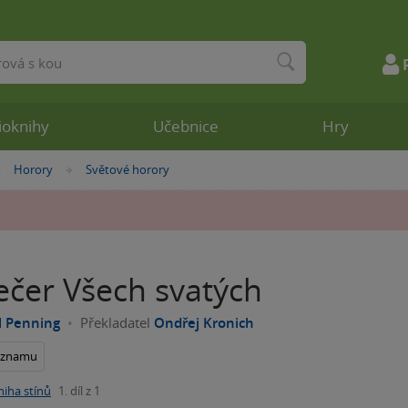
ioknihy
Učebnice
Hry
Horory
Světové horory
»
»
ečer Všech svatých
l Penning
Překladatel
Ondřej Kronich
seznamu
niha stínů
1. díl z 1