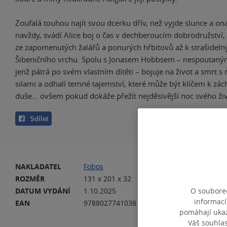
Zoufalá touhou najít svou dcerku dřív, než vyjde slunce a on
navždy, svádí Alice boj o čas v dechberoucím dobrodružství, 
ze zapomenutých žalářů a ponurých hřbitovů až k strašidel
Šibeničního vrchu. Spolu s Jonasem Hobbsem – nespoutan
jenž pátrá po svém vlastním dítěti – bojuje na život a smrt 
silami a odhalí temné tajemství, které může být klíčem k zác
duše… ovšem pokud dokáže přežít nejděsivější noc svého živ
Sdílet
NAKLADATEL
Fobos
VA
ROZMĚR
131 x 201 x 32
HM
DATUM VYDÁNÍ
1.10.2025
O souborec
JA
informací
EAN
9788027741038
pomáhají ukazo
Váš souhla