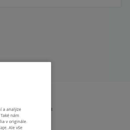
RAN
272
1
í a analýze
978-80-277-4103-8
. Také nám
ia v originále.
je. Ale vše