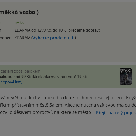
měkká vazba
)
m
5+ ks
ní
ZDARMA od 1299 Kč, do 10. 8. předáme dopravci
Vyberte prodejnu
 odběr
ZDARMA (
)
i zaslání zboží balíčkem
nákupu nad 99 Kč
dárek zdarma
v hodnotě 19 Kč
shopové listy
ová nevěří na duchy… dokud jeden z nich neunese její dceru. Když j
ýřícím přístavním městě Salem, Alice je nucena vzít svou malou dc
dozví o děsivém proroctví, na které se město…
Přejít na celý popis