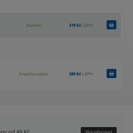
Do košík
Skladem
319 Kč
s DPH
Koupit
Ihned ke stažení
289 Kč
s DPH
eny od 49 Kč.
Více informací