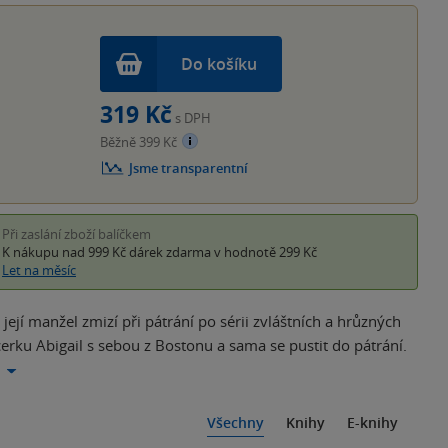
Do košíku
319 Kč
s DPH
Běžně 399 Kč
Jsme transparentní
Při zaslání zboží balíčkem
K nákupu nad 999 Kč
dárek zdarma
v hodnotě 299 Kč
Let na měsíc
ejí manžel zmizí při pátrání po sérii zvláštních a hrůzných
erku Abigail s sebou z Bostonu a sama se pustit do pátrání.
Všechny
Knihy
E-knihy