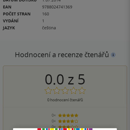
EAN
9788024741369
POČET STRAN
160
VYDÁNÍ
1
JAZYK
čeština
Hodnocení a recenze čtenářů
0.0
z
5
0
hodnocení čtenářů
0×
5 hvězdiček
0×
4 hvězdičky
0×
3 hvězdičky