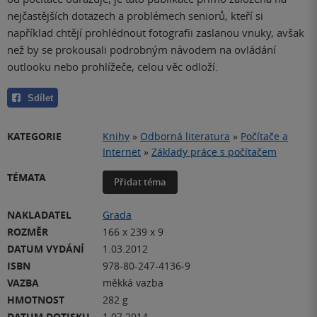
nejčastějších dotazech a problémech seniorů, kteří si
například chtějí prohlédnout fotografii zaslanou vnuky, avšak
než by se prokousali podrobným návodem na ovládání
outlooku nebo prohlížeče, celou věc odloží.
Sdílet
KATEGORIE
Knihy
»
Odborná literatura
»
Počítače a
Internet
»
Základy práce s počítačem
TÉMATA
Přidat téma
NAKLADATEL
Grada
ROZMĚR
166 x 239 x 9
DATUM VYDÁNÍ
1.03.2012
ISBN
978-80-247-4136-9
VAZBA
měkká vazba
HMOTNOST
282 g
DATUM DOTISKU
1.07.2014