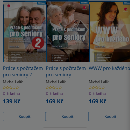
Práce s počítačem
Práce s počítačem
WWW pro každéh
pro seniory 2
pro seniory
Michal Lalík
Michal Lalík
Michal Lalík
0.0
0.0
0.0
z
z
z
E-kniha
E-kniha
E-kniha
5
5
5
hvězdiček
hvězdiček
hvězdiček
139 Kč
169 Kč
169 Kč
Koupit
Koupit
Koupit