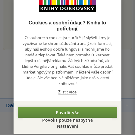
0×
2 hvězdičky
0×
1 hvezdička
Cookies a osobní údaje? Knihy to
PŘIDEJTE SVÉ HODNOCENÍ KNIHY
potřebují.
1
2
3
4
5
O souborech cookies jste určitě již slyšeli. I my je
využíváme ke shromažďování a analýze informací,
aby náš e-shop dobře fungoval a mohli jsme ho
nadále zlepšovat. Také nám pomáhají ukazovat
lepší a cílenější reklamu. Žádných 50 odstínů, ale
Zobrazit všechna hodnocení
klidně Vergilia v originále. Váš souhlas může předat
marketingovým platformám i některé vaše osobní
údaje. Ale vše bedlivě hlídáme. Jako naši vlastní
Přidat hodnocení
knihovnu!
Zjistit více
Další knihy autora
Povolit vše
Povolit pouze nezbytné
Nastavení