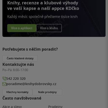
Knihy, recenze a klubové výhody
ve vaší kapse a naší appce KDčko
Každý měsíc společně přečteme tisíce knih
Více o aplikaci
Více o klubu
Potřebujete s něčím poradit?
Často kladené dotazy
Kontaktujte nás
Po–Pá:
8:00–17:00
542 220 320
poradime@knihydobrovsky.cz
Všechny kontakty
Naše prodejny
Často navštěvované
Akce a slevy
Prodejny