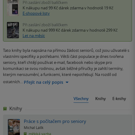
Při zaslání zboží balíčkem
K nákupu nad 99 Kč
dárek zdarma
v hodnotě 19 Kč
E-shopové listy
Při zaslání zboží balíčkem
K nákupu nad 999 Kč
dárek zdarma
v hodnotě 299 Kč
Let na měsíc
Tato knihy byla napsána na přímou žádost seniorů, což jsou uživatelé s
vlastními specifiky a potřebami. Větši část populace je dnes tvořena
seniory, kteří chtějí používat e-mail, facebook nebo skype pro
komunikaci se svou rodinou, avšak běžné příručky je zahltí termíny,
kterým nerozumění, a funkcemi, které nepotřebují. Na rozdíl od
ostatních…
Přejít na celý popis
Všechny
Knihy
E-knihy
Knihy
Práce s počítačem pro seniory
Michal Lalík
měkká vazba