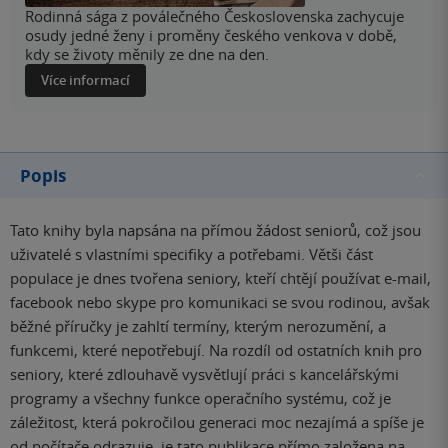
Rodinná sága z poválečného Československa zachycuje
osudy jedné ženy i proměny českého venkova v době,
kdy se životy měnily ze dne na den.
Více informací
Popis
Tato knihy byla napsána na přímou žádost seniorů, což jsou
uživatelé s vlastními specifiky a potřebami. Větši část
populace je dnes tvořena seniory, kteří chtějí používat e-mail,
facebook nebo skype pro komunikaci se svou rodinou, avšak
běžné příručky je zahltí termíny, kterým nerozumění, a
funkcemi, které nepotřebují. Na rozdíl od ostatních knih pro
seniory, které zdlouhavě vysvětlují práci s kancelářskými
programy a všechny funkce operačního systému, což je
záležitost, která pokročilou generaci moc nezajímá a spíše je
od počítače odrazuje, je tato publikace přímo založena na