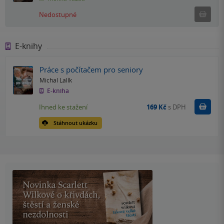
Ned
Nedostupné
E-knihy
Práce s počítačem pro seniory
Michal Lalík
E-kniha
Koupit
Ihned ke stažení
169 Kč
s DPH
Stáhnout ukázku