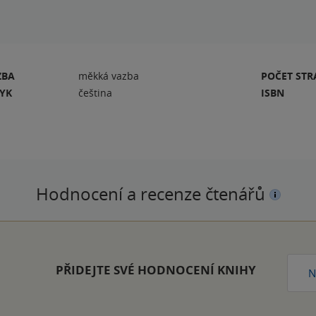
ZBA
měkká vazba
POČET ST
ZYK
čeština
ISBN
Hodnocení a recenze čtenářů
PŘIDEJTE SVÉ HODNOCENÍ KNIHY
N