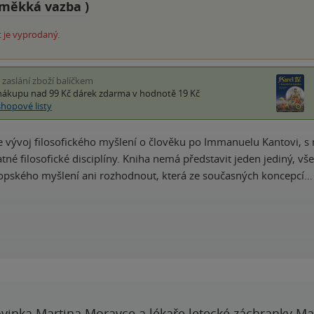
měkká vazba
)
 je vyprodaný.
i zaslání zboží balíčkem
nákupu nad 99 Kč
dárek zdarma
v hodnotě 19 Kč
shopové listy
e vývoj filosofického myšlení o člověku po Immanuelu Kantovi, s n
tné filosofické disciplíny. Kniha nemá představit jeden jediný, vš
opského myšlení ani rozhodnout, která ze současných koncepcí…
vinka Martina Moravce a lékaře letecké záchranky Ma