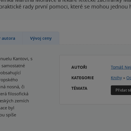
 praktické rady první pomoci, které se mohou jednou
y autora
Vývoj ceny
nuelu Kantovi, s
ko samostatné
AUTOŘI
Tomáš Ne
eobsahující
KATEGORIE
Knihy
»
Od
vropského
iná nosná, či
TÉMATA
Přidat 
erá filosofická
 českých zemích
kace byl
ou spíše