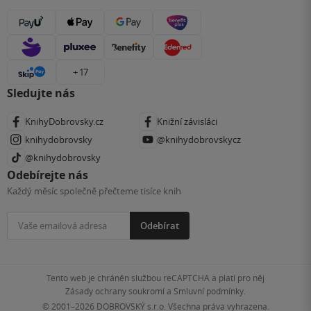
+ 17
Sledujte nás
KnihyDobrovsky.cz
Knižní závisláci
knihydobrovsky
@knihydobrovskycz
@knihydobrovsky
Odebírejte nás
Každý měsíc společně přečteme tisíce knih
Odebírat
Tento web je chráněn službou reCAPTCHA a platí pro něj
Zásady ochrany soukromí
a
Smluvní podmínky
.
© 2001–2026
DOBROVSKÝ s.r.o. Všechna práva vyhrazena.