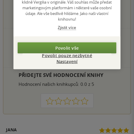
klidně Vergilia v originále. Váš souhlas může předat
marketingovým platformám i některé vaše osobní
údaje. Ale vše bedlivě hlídáme. Jako naši vlastní
knihovnu!
2
hodnocení čtenářů
Zjistit více
2×
5 hvězdiček
0×
4 hvězdičky
Povolit vše
0×
3 hvězdičky
0×
2 hvězdičky
Povolit pouze nezbytné
0×
1 hvezdička
Nastavení
PŘIDEJTE SVÉ HODNOCENÍ KNIHY
Hodnocení našich knihkupců: 0.0 z 5
1
2
3
4
5
JANA