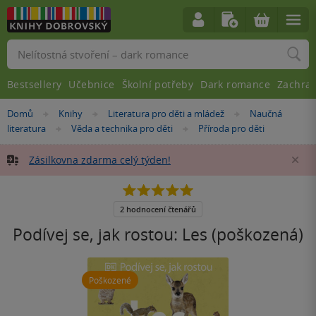
Vyhledávání
Bestsellery
Učebnice
Školní potřeby
Dark romance
Zachra
Nacházíte
Domů
Knihy
Literatura pro děti a mládež
Naučná
»
»
»
se
literatura
Věda a technika pro děti
Příroda pro děti
»
»
zde:
Zásilkovna zdarma celý týden!
Za
5.0
z
5
2 hodnocení čtenářů
hvězdiček
Podívej se, jak rostou: Les (poškozená)
Poškozené