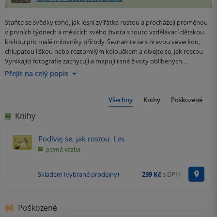
Staňte se svědky toho, jak lesní zvířátka rostou a procházejí proměnou
v prvních týdnech a měsících svého života s touto vzdělávací dětskou
knihou pro malé milovníky přírody. Seznamte se s hravou veverkou,
chlupatou liškou nebo roztomilým kolouškem a dívejte se, jak rostou.
Vynikající fotografie zachycují a mapují rané životy oblíbených…
Přejít na celý popis
Všechny
Knihy
Poškozené
Knihy
Podívej se, jak rostou: Les
pevná vazba
Na p
Skladem (vybrané prodejny)
239 Kč
s DPH
Poškozené