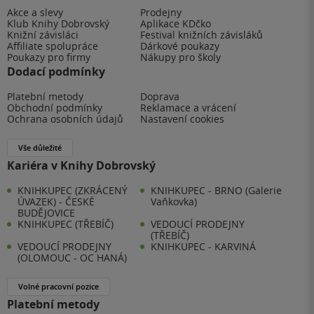
Akce a slevy
Prodejny
Klub Knihy Dobrovský
Aplikace KDčko
Knižní závisláci
Festival knižních závisláků
Affiliate spolupráce
Dárkové poukazy
Poukazy pro firmy
Nákupy pro školy
Dodací podmínky
Platební metody
Doprava
Obchodní podmínky
Reklamace a vrácení
Ochrana osobních údajů
Nastavení cookies
Vše důležité
Kariéra v Knihy Dobrovský
KNIHKUPEC (ZKRÁCENÝ
KNIHKUPEC - BRNO (Galerie
ÚVAZEK) - ČESKÉ
Vaňkovka)
BUDĚJOVICE
KNIHKUPEC (TŘEBÍČ)
VEDOUCÍ PRODEJNY
(TŘEBÍČ)
VEDOUCÍ PRODEJNY
KNIHKUPEC - KARVINÁ
(OLOMOUC - OC HANÁ)
Volné pracovní pozice
Platební metody