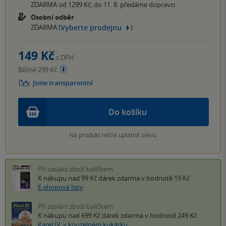
ZDARMA od 1299 Kč, do 11. 8. předáme dopravci
Osobní odběr
Vyberte prodejnu
ZDARMA (
)
149 Kč
s DPH
Běžně 299 Kč
Jsme transparentní
Do košíku
Na produkt nelze uplatnit slevu.
Při zaslání zboží balíčkem
K nákupu nad 99 Kč
dárek zdarma
v hodnotě 19 Kč
E-shopové listy
Při zaslání zboží balíčkem
K nákupu nad 699 Kč
dárek zdarma
v hodnotě 249 Kč
Karel IV. v kouzelném kukátku