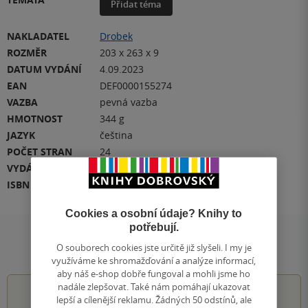
Přidat téma
NAKLADATEL
Drobek
ROZMĚR
203 x 263 x 9
DATUM VYDÁNÍ
4.09.2023
EAN
DEF0000155274
VAZBA
pevná vazba
HMOTNOST
344 g
JAZYK
čeština
POČET STRAN
24
VYDÁNÍ
1
ISBN
DEF0000155274
Cookies a osobní údaje? Knihy to
potřebují.
Hodnocení a recenze čtenářů
O souborech cookies jste určitě již slyšeli. I my je
využíváme ke shromažďování a analýze informací,
aby náš e-shop dobře fungoval a mohli jsme ho
nadále zlepšovat. Také nám pomáhají ukazovat
5.0
z
5
lepší a cílenější reklamu. Žádných 50 odstínů, ale