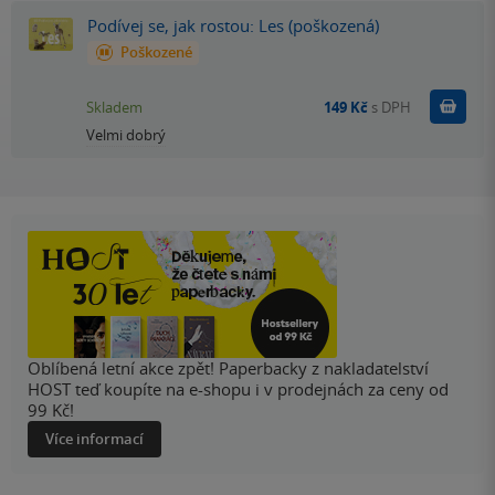
Podívej se, jak rostou: Les (poškozená)
Poškozené
Do k
Skladem
149 Kč
s DPH
Velmi dobrý
Oblíbená letní akce zpět! Paperbacky z nakladatelství
HOST teď koupíte na e-shopu i v prodejnách za ceny od
99 Kč!
Více informací