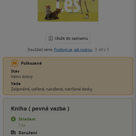
Uložit do seznamu
Součástí série:
Podívej se, jak rostou
3. díl z 3
Poškozené
Stav
Velmi dobrý
Vada
Zašpiněné, odřené, naražené, natržené desky.
Kniha (
pevná vazba
)
Skladem
1 ks
Doručení