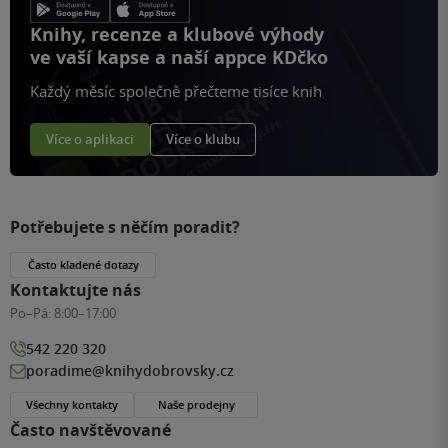
Knihy, recenze a klubové výhody
ve vaší kapse a naší appce KDčko
Každý měsíc společně přečteme tisíce knih
Více o aplikaci
Více o klubu
Potřebujete s něčím poradit?
Často kladené dotazy
Kontaktujte nás
Po–Pá:
8:00–17:00
542 220 320
poradime@knihydobrovsky.cz
Všechny kontakty
Naše prodejny
Často navštěvované