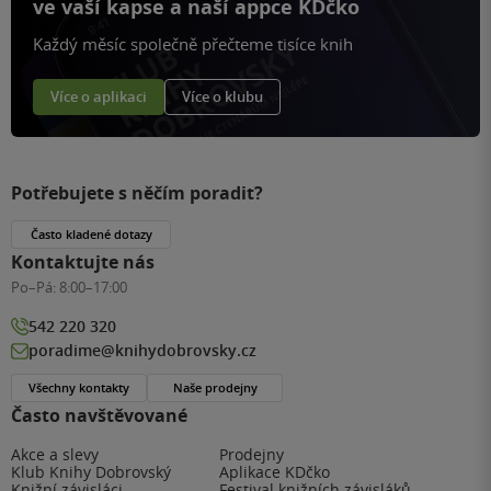
ve vaší kapse a naší appce KDčko
Každý měsíc společně přečteme tisíce knih
Více o aplikaci
Více o klubu
Potřebujete s něčím poradit?
Často kladené dotazy
Kontaktujte nás
Po–Pá:
8:00–17:00
542 220 320
poradime@knihydobrovsky.cz
Všechny kontakty
Naše prodejny
Často navštěvované
Akce a slevy
Prodejny
Klub Knihy Dobrovský
Aplikace KDčko
Knižní závisláci
Festival knižních závisláků