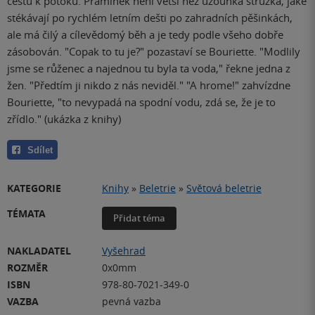
cestu k potoku. Pramínek není větší než uzounká stružka, jaké
stékávají po rychlém letním dešti po zahradních pěšinkách,
ale má čilý a cílevědomý běh a je tedy podle všeho dobře
zásobován. "Copak to tu je?" pozastaví se Bouriette. "Modlily
jsme se růženec a najednou tu byla ta voda," řekne jedna z
žen. "Předtím ji nikdo z nás neviděl." "A hrome!" zahvízdne
Bouriette, "to nevypadá na spodní vodu, zdá se, že je to
zřídlo." (ukázka z knihy)
Sdílet
KATEGORIE
Knihy
»
Beletrie
»
Světová beletrie
TÉMATA
Přidat téma
NAKLADATEL
Vyšehrad
ROZMĚR
0x0mm
ISBN
978-80-7021-349-0
VAZBA
pevná vazba