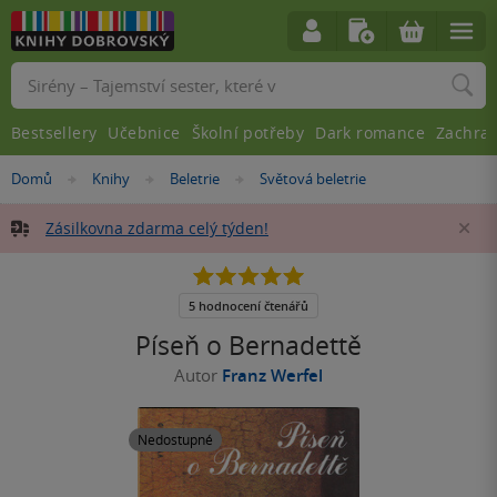
Vyhledávání
Bestsellery
Učebnice
Školní potřeby
Dark romance
Zachra
Nacházíte
Domů
Knihy
Beletrie
Světová beletrie
»
»
»
se
zde:
Zásilkovna zdarma celý týden!
Za
5.0
z
5
5 hodnocení čtenářů
hvězdiček
Píseň o Bernadettě
Autor
Franz Werfel
Nedostupné