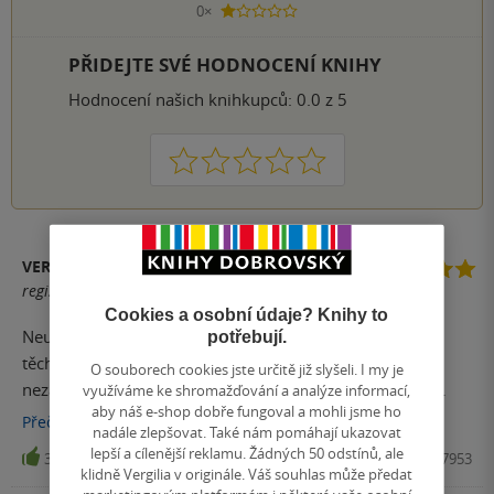
0×
1 hvezdička
PŘIDEJTE SVÉ HODNOCENÍ KNIHY
Hodnocení našich knihkupců: 0.0 z 5
1
2
3
4
5
VERONIKA BEČIČKOVÁ
registrovaný uživatel
Cookies a osobní údaje? Knihy to
Neuvěřitelně krásná kniha. Po všech stránkách. Jedna z
potřebují.
těch na jejíž souhrn, byť nahlíženo hodně subjektivně,
O souborech cookies jste určitě již slyšeli. I my je
nezapomíná. Přepestrá mozaika lidských postav, která
využíváme ke shromažďování a analýze informací,
aby náš e-shop dobře fungoval a mohli jsme ho
každá važí jinak. Obrovský čtenářský zážitek. Autor měl
Přečíst
více
nadále zlepšovat. Také nám pomáhají ukazovat
mimořádný dar vzkřísit postavy a nejen ty. Oživil i protor
lepší a cílenější reklamu. Žádných 50 odstínů, ale
38
Kniha, Vyšehrad, 2018, 9788074297953
kde se vše odehrávalo. Slovo Pyreneje, řeka, hora!é, hůl,
klidně Vergilia v originále. Váš souhlas může předat