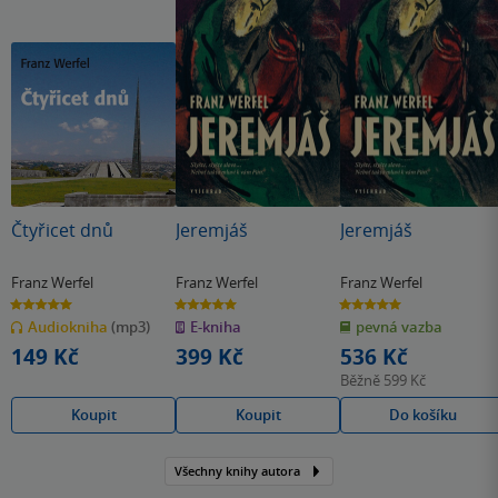
Čtyřicet dnů
Jeremjáš
Jeremjáš
Franz Werfel
Franz Werfel
Franz Werfel
5.0
5.0
5.0
z
z
z
Audiokniha
(mp3)
E-kniha
pevná vazba
5
5
5
hvězdiček
hvězdiček
hvězdiček
149 Kč
399 Kč
536 Kč
Běžně
599 Kč
Koupit
Koupit
Do košíku
Všechny knihy autora