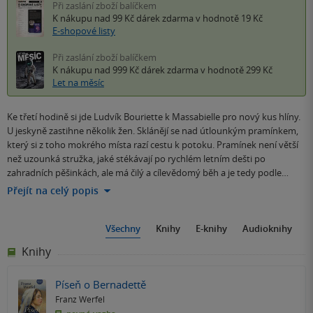
Při zaslání zboží balíčkem
K nákupu nad 99 Kč
dárek zdarma
v hodnotě 19 Kč
E-shopové listy
Při zaslání zboží balíčkem
K nákupu nad 999 Kč
dárek zdarma
v hodnotě 299 Kč
Let na měsíc
Ke třetí hodině si jde Ludvík Bouriette k Massabielle pro nový kus hlíny.
U jeskyně zastihne několik žen. Sklánějí se nad útlounkým pramínkem,
který si z toho mokrého místa razí cestu k potoku. Pramínek není větší
než uzounká stružka, jaké stékávají po rychlém letním dešti po
zahradních pěšinkách, ale má čilý a cílevědomý běh a je tedy podle…
Přejít na celý popis
Všechny
Knihy
E-knihy
Audioknihy
Knihy
Píseň o Bernadettě
Franz Werfel