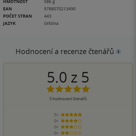
HMOTNOST
586 g
EAN
9788070213490
POČET STRAN
443
JAZYK
čeština
Hodnocení a recenze čtenářů
5.0
z
5
5
hodnocení čtenářů
5×
5 hvězdiček
0×
4 hvězdičky
0×
3 hvězdičky
0×
2 hvězdičky