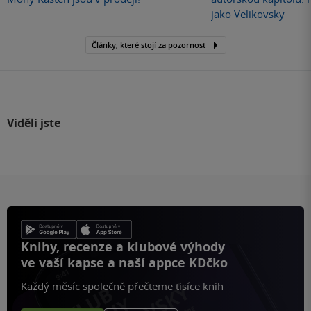
jako Velikovsky
Články, které stojí za pozornost
Viděli jste
Knihy, recenze a klubové výhody
ve vaší kapse a naší appce KDčko
Každý měsíc společně přečteme tisíce knih