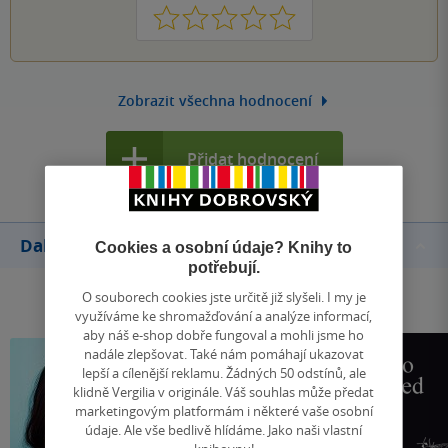
1
2
3
4
5
Zobrazit všechna hodnocení
Přidat hodnocení
Další knihy autora
Cookies a osobní údaje? Knihy to
potřebují.
O souborech cookies jste určitě již slyšeli. I my je
využíváme ke shromažďování a analýze informací,
aby náš e-shop dobře fungoval a mohli jsme ho
nadále zlepšovat. Také nám pomáhají ukazovat
lepší a cílenější reklamu. Žádných 50 odstínů, ale
klidně Vergilia v originále. Váš souhlas může předat
marketingovým platformám i některé vaše osobní
údaje. Ale vše bedlivě hlídáme. Jako naši vlastní