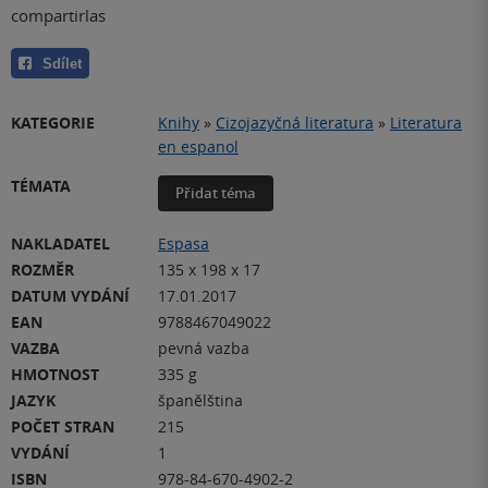
compartirlas
Sdílet
KATEGORIE
Knihy
»
Cizojazyčná literatura
»
Literatura
en espanol
TÉMATA
Přidat téma
NAKLADATEL
Espasa
ROZMĚR
135 x 198 x 17
DATUM VYDÁNÍ
17.01.2017
EAN
9788467049022
VAZBA
pevná vazba
HMOTNOST
335 g
JAZYK
španělština
POČET STRAN
215
VYDÁNÍ
1
ISBN
978-84-670-4902-2