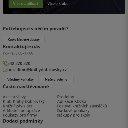
Více o aplikaci
Více o klubu
Potřebujete s něčím poradit?
Často kladené dotazy
Kontaktujte nás
Po–Pá:
8:00–17:00
542 220 320
poradime@knihydobrovsky.cz
Všechny kontakty
Naše prodejny
Často navštěvované
Akce a slevy
Prodejny
Klub Knihy Dobrovský
Aplikace KDčko
Knižní závisláci
Festival knižních závisláků
Affiliate spolupráce
Dárkové poukazy
Poukazy pro firmy
Nákupy pro školy
Dodací podmínky