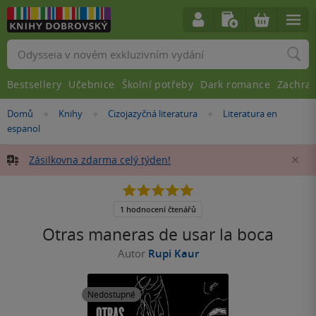
Vyhledávání
Bestsellery
Učebnice
Školní potřeby
Dark romance
Zachra
Nacházíte
Domů
Knihy
Cizojazyčná literatura
Literatura en
»
»
»
se
espanol
zde:
Zásilkovna zdarma celý týden!
Za
5.0
z
5
1 hodnocení čtenářů
hvězdiček
Otras maneras de usar la boca
Autor
Rupi Kaur
Nedostupné