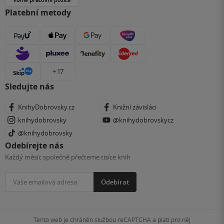
Platební metody
+ 17
Sledujte nás
KnihyDobrovsky.cz
Knižní závisláci
knihydobrovsky
@knihydobrovskycz
@knihydobrovsky
Odebírejte nás
Každý měsíc společně přečteme tisíce knih
Odebírat
Tento web je chráněn službou reCAPTCHA a platí pro něj