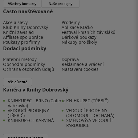
Všechny kontakty
Naše prodejny
Často navštěvované
Akce a slevy
Prodejny
Klub Knihy Dobrovský
Aplikace KDčko
Knižní závisláci
Festival knižních závisláků
Affiliate spolupráce
Dárkové poukazy
Poukazy pro firmy
Nákupy pro školy
Dodací podmínky
Platební metody
Doprava
Obchodní podmínky
Reklamace a vrácení
Ochrana osobních údajů
Nastavení cookies
Vše důležité
Kariéra v Knihy Dobrovský
KNIHKUPEC - BRNO (Galerie
KNIHKUPEC (TŘEBÍČ)
Vaňkovka)
VEDOUCÍ PRODEJNY
VEDOUCÍ PRODEJNY
(TŘEBÍČ)
(OLOMOUC - OC HANÁ)
KNIHKUPEC - KARVINÁ
SMĚNOVÝ/Á VEDOUCÍ -
PARDUBICE
Volné pracovní pozice