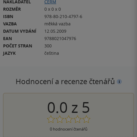
NAKLADATEL
CERM
ROZMĚR
0 x 0 x 0
ISBN
978-80-210-4797-6
VAZBA
měkká vazba
DATUM VYDÁNÍ
12.05.2009
EAN
9788021047976
POČET STRAN
300
JAZYK
čeština
Hodnocení a recenze čtenářů
0.0
z
5
0
hodnocení čtenářů