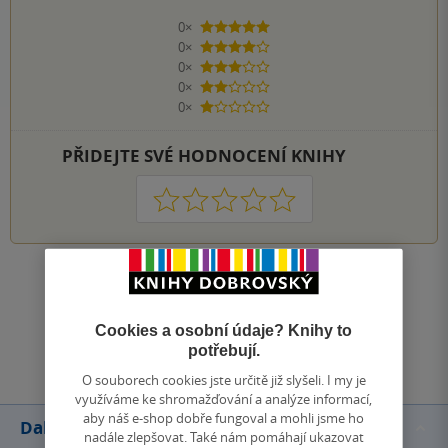
0×
5 hvězdiček
0×
4 hvězdičky
0×
3 hvězdičky
0×
2 hvězdičky
0×
1 hvezdička
PŘIDEJTE SVÉ HODNOCENÍ KNIHY
1
2
3
4
5
Zobrazit všechna hodnocení
Cookies a osobní údaje? Knihy to
Přidat hodnocení
potřebují.
O souborech cookies jste určitě již slyšeli. I my je
využíváme ke shromažďování a analýze informací,
aby náš e-shop dobře fungoval a mohli jsme ho
Další knihy autora
nadále zlepšovat. Také nám pomáhají ukazovat