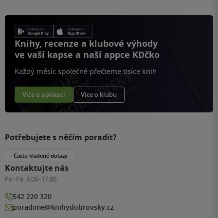
Knihy, recenze a klubové výhody
ve vaší kapse a naší appce KDčko
Každý měsíc společně přečteme tisíce knih
Více o aplikaci
Více o klubu
Potřebujete s něčím poradit?
Často kladené dotazy
Kontaktujte nás
Po–Pá:
8:00–17:00
542 220 320
poradime@knihydobrovsky.cz