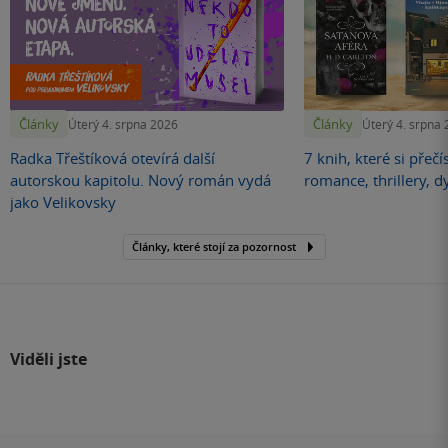
Články
Články
Úterý 4. srpna 2026
Úterý 4. srpna
Radka Třeštíková otevírá další
7 knih, které si přečí
autorskou kapitolu. Nový román vydá
romance, thrillery, d
jako Velikovsky
Články, které stojí za pozornost
Viděli jste