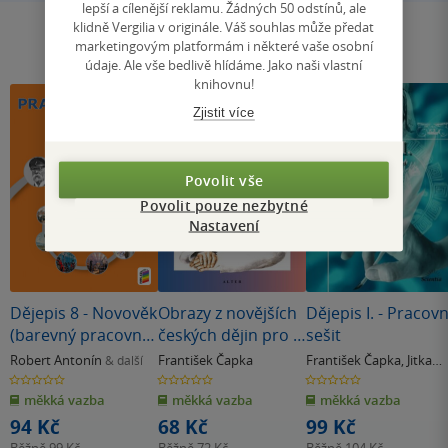
lepší a cílenější reklamu. Žádných 50 odstínů, ale
klidně Vergilia v originále. Váš souhlas může předat
marketingovým platformám i některé vaše osobní
údaje. Ale vše bedlivě hlídáme. Jako naši vlastní
knihovnu!
Zjistit více
Povolit vše
Povolit pouze nezbytné
Nastavení
Dějepis 8 - Novověk
Obrazy z novějších
Dějepis I. - Pracovn
(barevný pracovní
českých dějin pro 5.
sešit
sešit) (8-43)
ročník ZŠ
Robert Antonín
František Čapka
František Čapka
,
Jitka
& další
Lunerová
0.0
0.0
0.0
z
z
z
měkká vazba
měkká vazba
měkká vazba
5
5
5
hvězdiček
hvězdiček
hvězdiček
94 Kč
68 Kč
99 Kč