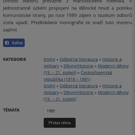
činnost odborů převážně z marxistického hlediska, v
jednostranně úzkém propojení na dělnické hnutí a politiku
komunistické strany, po roce 1989 zájem o studium odborů
zcela upadl. Předkládaná monografie se snaží tuto mezeru
zaplnit.
Sdílet
KATEGORIE
Knihy
»
Odborná literatura
»
Historie a
military
»
Dějiny/Historie
»
Moderní dějiny
(19. – 21. století)
»
Československá
republika (1918 – 1991)
Knihy
»
Odborná literatura
»
Historie a
military
»
Dějiny/Historie
»
Moderní dějiny
(19. – 21. století)
TÉMATA
1989
Přidat téma