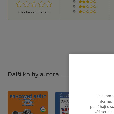
0×
3 hvězdičky
0×
2 hvězdičky
0×
0
hodnocení čtenářů
1 hvezdička
Další knihy autora
O souborec
informací
pomáhají ukazo
Váš souhla