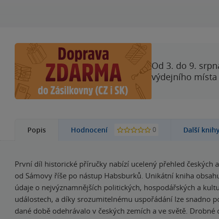
Od 3. do 9. srpn
výdejního místa
0
Popis
Hodnocení
Další knih
První díl historické příručky nabízí ucelený přehled českých 
od Sámovy říše po nástup Habsburků. Unikátní kniha obsahu
údaje o nejvýznamnějších politických, hospodářských a kult
událostech, a díky srozumitelnému uspořádání lze snadno po
dané době odehrávalo v českých zemích a ve světě. Drobné de