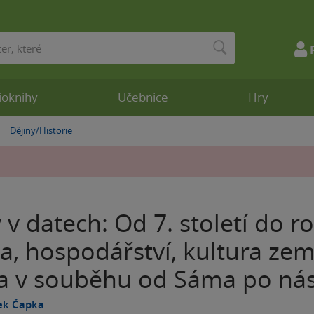
ioknihy
Učebnice
Hry
Dějiny/Historie
»
 v datech: Od 7. století do r
ka, hospodářství, kultura ze
ta v souběhu od Sáma po ná
šek Čapka