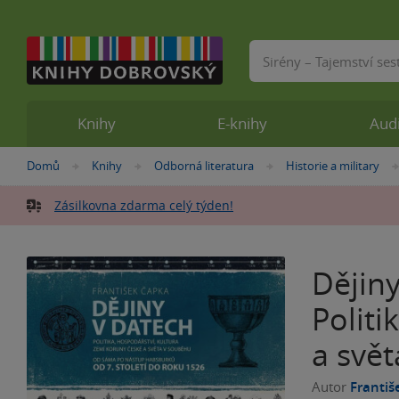
Vyhledávání
Knihy
E-knihy
Aud
Nacházíte
Domů
Knihy
Odborná literatura
Historie a military
»
»
»
se
zde:
Zásilkovna zdarma celý týden!
Dějiny
Politi
a svě
Autor
Franti