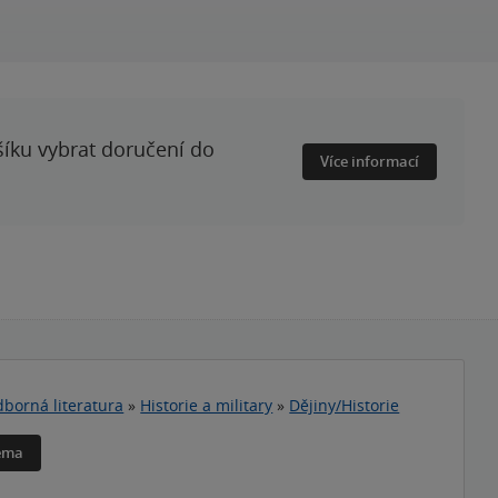
šíku vybrat doručení do
Více informací
borná literatura
»
Historie a military
»
Dějiny/Historie
téma