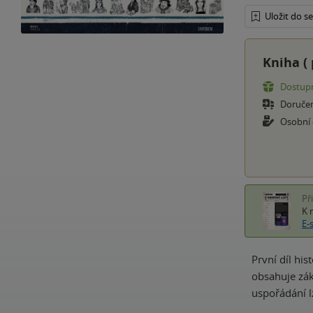
Uložit do 
Kniha (
Dostupn
Doruče
Osobní
Př
K 
E-
První díl hi
obsahuje zák
uspořádání l