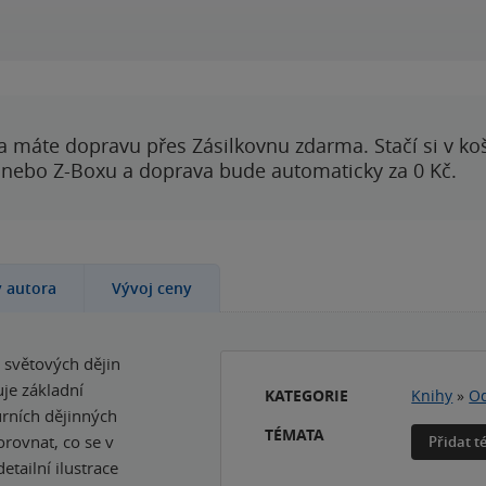
a máte dopravu přes Zásilkovnu zdarma. Stačí si v ko
 nebo Z-Boxu a doprava bude automaticky za 0 Kč.
y autora
Vývoj ceny
a světových dějin
je základní
KATEGORIE
Knihy
»
Od
urních dějinných
TÉMATA
rovnat, co se v
Přidat 
tailní ilustrace