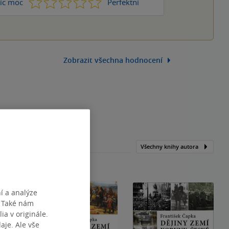
1
2
3
4
5
ic moc
Perfektní
Zobrazit všechna hodnocení
Všechny knihy autora
í a analýze
. Také nám
ia v originále.
je. Ale vše