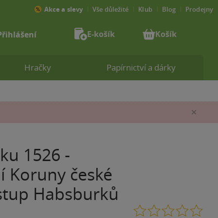
Akce a slevy
Vše důležité
Klub
Blog
Prodejny
E-košík
Košík
Přihlášení
Hračky
Papírnictví a dárky
Zav
oku 1526 -
mí Koruny české
stup Habsburků
0.0