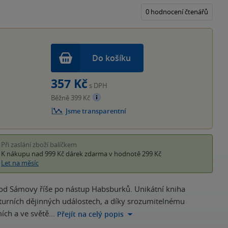
z
5
0 hodnocení čtenářů
hvěz
Do košíku
357 Kč
s DPH
Běžně 399 Kč
Jsme transparentní
Při zaslání zboží balíčkem
K nákupu nad 999 Kč
dárek zdarma
v hodnotě 299 Kč
Let na měsíc
in od Sámovy říše po nástup Habsburků. Unikátní kniha
turních dějinných událostech, a díky srozumitelnému
ích a ve světě…
Přejít na celý popis