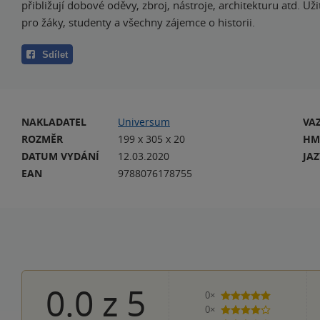
přibližují dobové oděvy, zbroj, nástroje, architekturu atd. Už
pro žáky, studenty a všechny zájemce o historii.
Sdílet
NAKLADATEL
Universum
VA
ROZMĚR
199 x 305 x 20
HM
DATUM VYDÁNÍ
12.03.2020
JA
EAN
9788076178755
0.0
z
5
0×
5 hvězdiček
0×
4 hvězdičky