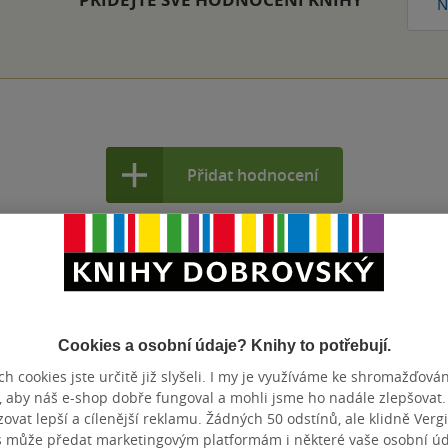
N
Přidat hodnocení
Cookies a osobní údaje? Knihy to potřebují.
h cookies jste určitě již slyšeli. I my je využíváme ke shromažďován
, aby náš e-shop dobře fungoval a mohli jsme ho nadále zlepšovat
vat lepší a cílenější reklamu. Žádných 50 odstínů, ale klidně Vergil
s může předat marketingovým platformám i některé vaše osobní úda