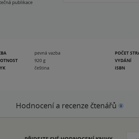
itečná publikace
ZBA
pevná vazba
POČET ST
OTNOST
920 g
VYDÁNÍ
ZYK
čeština
ISBN
Hodnocení a recenze čtenářů
PŘIDEJTE SVÉ HODNOCENÍ KNIHY