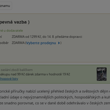
seznamu
pevná vazba
)
é u dodavatele
ní
ZDARMA od 1299 Kč, do 14. 8. předáme dopravci
Vyberte prodejnu
 odběr
ZDARMA (
)
i zaslání zboží balíčkem
nákupu nad 99 Kč
dárek zdarma
v hodnotě 19 Kč
shopové listy
storické příručky nabízí ucelený přehled českých a světových děj
ladní údaje o nejvýznamnějších politických, hospodářských a kul
ze snadno porovnat, co se v dané době odehrávalo v českých zem