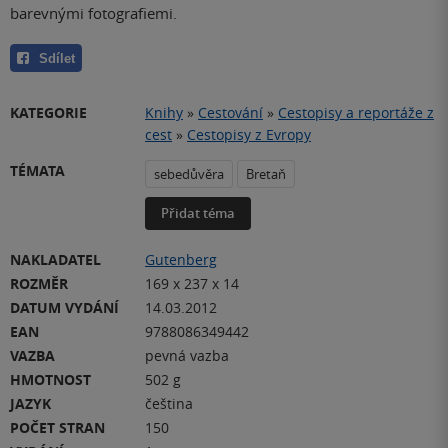
barevnými fotografiemi.
Sdílet
KATEGORIE
Knihy
»
Cestování
»
Cestopisy a reportáže z
cest
»
Cestopisy z Evropy
TÉMATA
sebedůvěra
Bretaň
Přidat téma
NAKLADATEL
Gutenberg
ROZMĚR
169 x 237 x 14
DATUM VYDÁNÍ
14.03.2012
EAN
9788086349442
VAZBA
pevná vazba
HMOTNOST
502 g
JAZYK
čeština
POČET STRAN
150