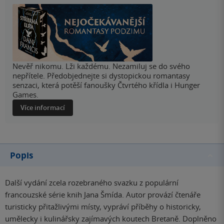
Nevěř nikomu. Lži každému. Nezamiluj se do svého
nepřítele. Předobjednejte si dystopickou romantasy
senzaci, která potěší fanoušky Čtvrtého křídla i Hunger
Games.
Více informací
Popis
Další vydání zcela rozebraného svazku z populární
francouzské série knih Jana Šmída. Autor provází čtenáře
turisticky přitažlivými místy, vypráví příběhy o historicky,
umělecky i kulinářsky zajímavých koutech Bretaně. Doplněno