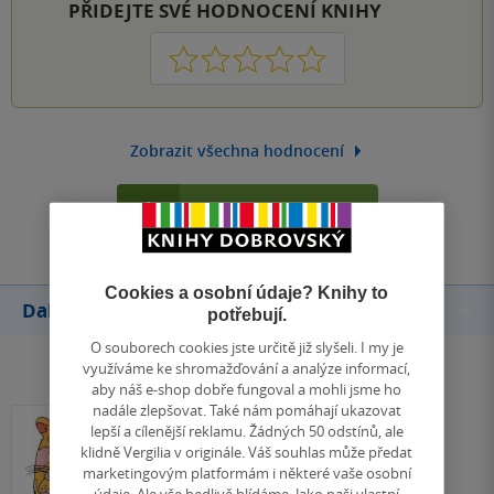
PŘIDEJTE SVÉ HODNOCENÍ KNIHY
1
2
3
4
5
Zobrazit všechna hodnocení
Přidat hodnocení
Cookies a osobní údaje? Knihy to
Další knihy autora
potřebují.
O souborech cookies jste určitě již slyšeli. I my je
využíváme ke shromažďování a analýze informací,
aby náš e-shop dobře fungoval a mohli jsme ho
nadále zlepšovat. Také nám pomáhají ukazovat
lepší a cílenější reklamu. Žádných 50 odstínů, ale
klidně Vergilia v originále. Váš souhlas může předat
marketingovým platformám i některé vaše osobní
údaje. Ale vše bedlivě hlídáme. Jako naši vlastní