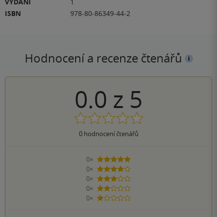
VYDÁNÍ
1
ISBN
978-80-86349-44-2
Hodnocení a recenze čtenářů
0.0
z
5
0
hodnocení čtenářů
0×
5 hvězdiček
0×
4 hvězdičky
0×
3 hvězdičky
0×
2 hvězdičky
0×
1 hvezdička