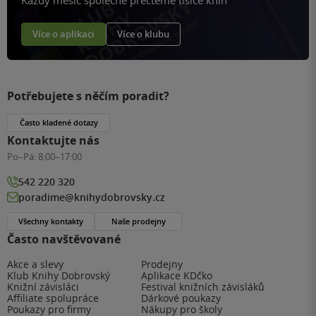
Více o aplikaci
Více o klubu
Potřebujete s něčím poradit?
Často kladené dotazy
Kontaktujte nás
Po–Pá:
8:00–17:00
542 220 320
poradime@knihydobrovsky.cz
Všechny kontakty
Naše prodejny
Často navštěvované
Akce a slevy
Prodejny
Klub Knihy Dobrovský
Aplikace KDčko
Knižní závisláci
Festival knižních závisláků
Affiliate spolupráce
Dárkové poukazy
Poukazy pro firmy
Nákupy pro školy