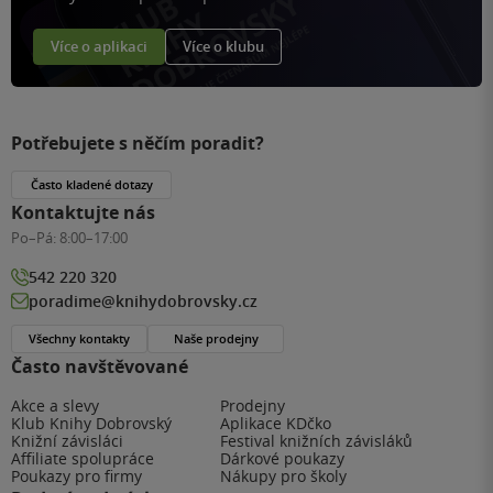
Více o aplikaci
Více o klubu
Potřebujete s něčím poradit?
Často kladené dotazy
Kontaktujte nás
Po–Pá:
8:00–17:00
542 220 320
poradime@knihydobrovsky.cz
Všechny kontakty
Naše prodejny
Často navštěvované
Akce a slevy
Prodejny
Klub Knihy Dobrovský
Aplikace KDčko
Knižní závisláci
Festival knižních závisláků
Affiliate spolupráce
Dárkové poukazy
Poukazy pro firmy
Nákupy pro školy