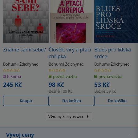
Známe sami sebe?
Člověk, viry a ptačí
Blues pro lidská
chřipka
srdce
Bohumil Ždichynec
Bohumil Ždichynec
Bohumil Ždichynec
0.0
0.0
0.0
z
z
z
E-kniha
pevná vazba
pevná vazba
5
5
5
hvězdiček
hvězdiček
hvězdiček
245 Kč
98 Kč
53 Kč
Běžně
109 Kč
Běžně
59 Kč
Koupit
Do košíku
Do košíku
Všechny knihy autora
Vývoj ceny