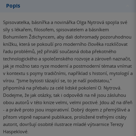
Popis
Spisovatelka, básnířka a novinářka Olga Nytrová spojila své
síly s lékařem, filosofem, spisovatelem a básníkem
Bohumilem Ždichyncem, aby dali dohromady pozoruhodnou
knížku, která se pokouší pro moderního člověka rozklíčovat
řadu problémů, jež přináší současná doba překotného
technologického a společenského rozvoje a zároveň naznačit,
jak je možno tato ryze moderní a postmoderní témata vnímat
v kontextu s pojmy tradičními, například s historií, mytologií a
vírou. "Jsme bytosti tázající se, to je naší podstatou,"
připomíná na přebalu za celé lidské pokolení O. Nytrová.
Dodejme, že jak otázky, tak i odpovědi na ně jsou zásluhou
obou autorů v této knize velmi, velmi poctivé. Jdou až na dřeň
- a právě proto jsou inspirativní. Dobrý dojem z přemýšlivé a
přitom vtipně napsané publikace, proložené trefnými citáty
autorit, dovršují osobité ilustrace mladé výtvarnice Terezy
Haspeklové.