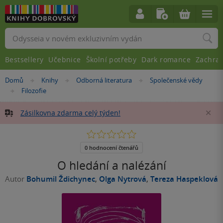
Vyhledávání
Bestsellery
Učebnice
Školní potřeby
Dark romance
Zachra
Nacházíte
Domů
Knihy
Odborná literatura
Společenské vědy
»
»
»
se
Filozofie
»
zde:
Zásilkovna zdarma celý týden!
Za
0.0
z
5
0 hodnocení čtenářů
hvězdiček
O hledání a nalézání
Autor
Bohumil Ždichynec
,
Olga Nytrová
,
Tereza Haspeklová