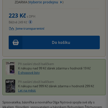
Vyberte prodejnu
ZDARMA (
)
223 Kč
s DPH
Běžně 249 Kč
Jsme transparentní
Do košíku
Při zaslání zboží balíčkem
K nákupu nad 99 Kč
dárek zdarma
v hodnotě 19 Kč
E-shopové listy
Při zaslání zboží balíčkem
K nákupu nad 999 Kč
dárek zdarma
v hodnotě 299 Kč
Let na měsíc
Spisovatelka, básnířka a novinářka Olga Nytrová spojila své síly s
lékařem, filosofem, spisovatelem a básníkem Bohumilem Ždichyncem,