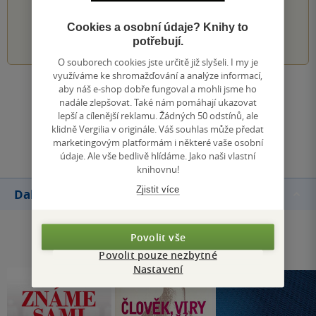
PŘIDEJTE SVÉ HODNOCENÍ KNIHY
Cookies a osobní údaje? Knihy to
1
2
3
4
5
potřebují.
O souborech cookies jste určitě již slyšeli. I my je
využíváme ke shromažďování a analýze informací,
aby náš e-shop dobře fungoval a mohli jsme ho
Zobrazit všechna hodnocení
nadále zlepšovat. Také nám pomáhají ukazovat
lepší a cílenější reklamu. Žádných 50 odstínů, ale
klidně Vergilia v originále. Váš souhlas může předat
Přidat hodnocení
marketingovým platformám i některé vaše osobní
údaje. Ale vše bedlivě hlídáme. Jako naši vlastní
knihovnu!
Zjistit více
Další knihy autora
Povolit vše
Povolit pouze nezbytné
Nastavení