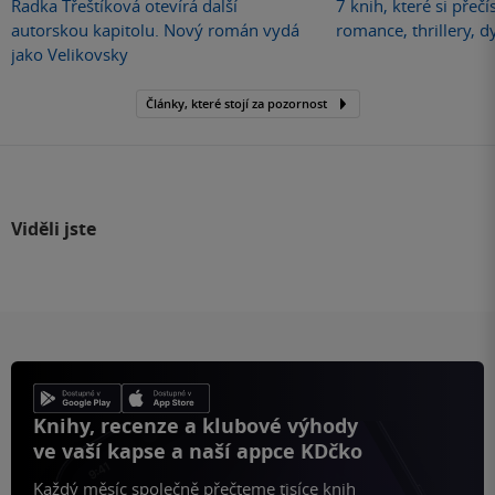
Radka Třeštíková otevírá další
7 knih, které si přečí
autorskou kapitolu. Nový román vydá
romance, thrillery, d
jako Velikovsky
Články, které stojí za pozornost
Viděli jste
Knihy, recenze a klubové výhody
ve vaší kapse a naší appce KDčko
Každý měsíc společně přečteme tisíce knih