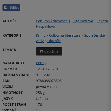
Sdílet
AUTOŘI
Bohumil Ždichynec
|
Olga Nytrová
|
Tereza
Haspeklová
KATEGORIE
Knihy
»
Odborná literatura
»
Společenské
vědy
»
Filozofie
TÉMATA
Přidat téma
NAKLADATEL
Bondy
ROZMĚR
127 x 178 x 20
DATUM VYDÁNÍ
9.11.2021
EAN
9788088073505
VAZBA
pevná vazba
HMOTNOST
258 g
JAZYK
čeština
POČET STRAN
176
VYDÁNÍ
1