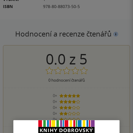
ISBN
978-80-88073-50-5
Hodnocení a recenze čtenářů
0.0
z
5
0
hodnocení čtenářů
0×
5 hvězdiček
0×
4 hvězdičky
0×
3 hvězdičky
0×
2 hvězdičky
0×
1 hvezdička