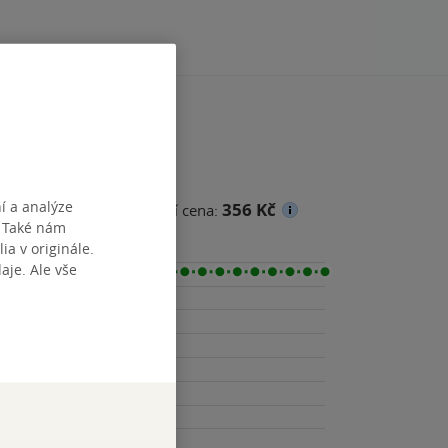
í a analýze
356 Kč
na
Minimální prodejní cena:
. Také nám
ia v originále.
je. Ale vše