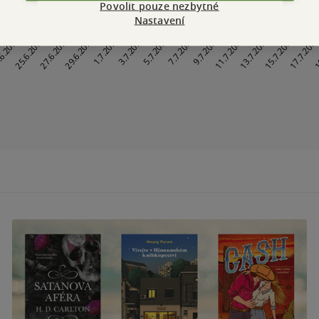
Povolit pouze nezbytné
Nastavení