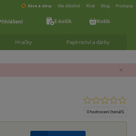
Akce a slevy
Vše důležité
Klub
Blog
Prodejny
E-košík
Košík
Přihlášení
Hračky
Papírnictví a dárky
Zav
0.0
z
5
0 hodnocení čtenářů
hvěz