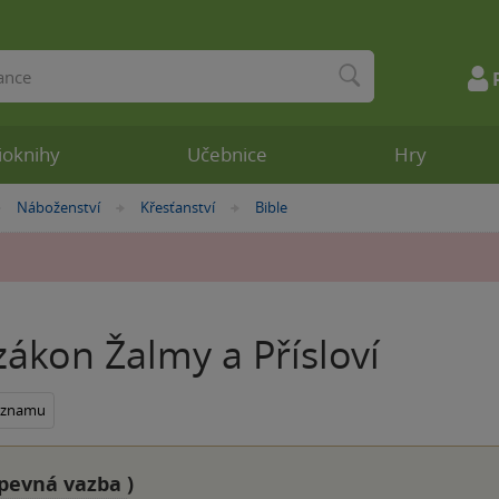
ioknihy
Učebnice
Hry
Náboženství
Křesťanství
Bible
»
»
»
ákon Žalmy a Přísloví
seznamu
pevná vazba
)