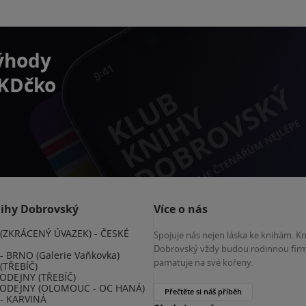
výhody
 KDčko
nihy Dobrovský
Více o nás
(ZKRÁCENÝ ÚVAZEK) - ČESKÉ
Spojuje nás nejen láska ke knihám. K
E
Dobrovský vždy budou rodinnou firm
 BRNO (Galerie Vaňkovka)
pamatuje na své kořeny.
(TŘEBÍČ)
ODEJNY (TŘEBÍČ)
ODEJNY (OLOMOUC - OC HANÁ)
Přečtěte si náš příběh
- KARVINÁ