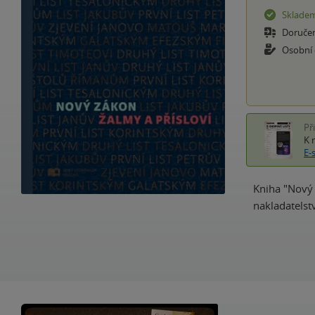
Sklade
Doruče
Osobní
Př
K 
E-
Kniha "Nový 
nakladatelst