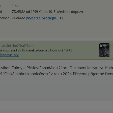
m
1 ks
ní
ZDARMA od 1299 Kč, do 10. 8. předáme dopravci
Vyberte prodejnu
 odběr
ZDARMA (
)
i zaslání zboží balíčkem
nákupu nad 99 Kč
dárek zdarma
v hodnotě 19 Kč
shopové listy
zákon Žalmy a Přísloví" spadá do žánru Duchovní literatura. Knih
ví "Česká biblická společnost" z roku 2024.Přejeme příjemné čtení