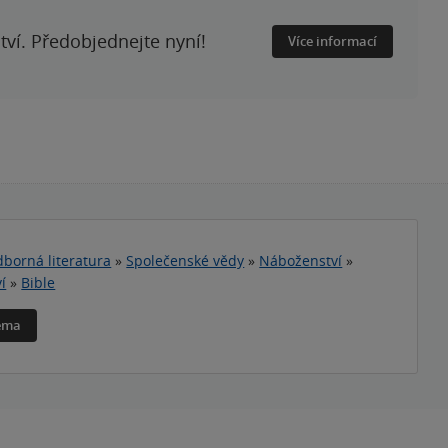
ství. Předobjednejte nyní!
Více informací
borná literatura
»
Společenské vědy
»
Náboženství
»
í
»
Bible
téma