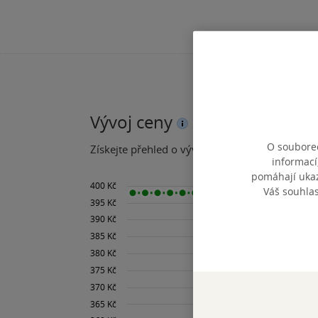
Vývoj ceny
O souborec
Získejte přehled o vývoji ceny za posledních 60
informací
pomáhají ukazo
Váš souhla