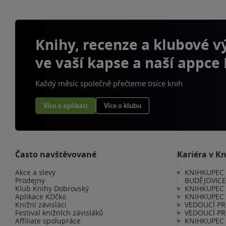
Knihy, recenze a klubové 
ve vaší kapse a naší appce
Každý měsíc společně přečteme tisíce knih
Více o aplikaci
Více o klubu
Často navštěvované
Kariéra v K
Akce a slevy
KNIHKUPEC 
Prodejny
BUDĚJOVIC
Klub Knihy Dobrovský
KNIHKUPEC -
Aplikace KDčko
KNIHKUPEC 
Knižní závisláci
VEDOUCÍ PR
Festival knižních závisláků
VEDOUCÍ PR
Affiliate spolupráce
KNIHKUPEC 