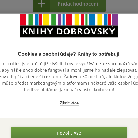
Přidat hodnocení
Cookies a osobní údaje? Knihy to potřebují.
h cookies jste určitě již slyšeli. I my je využíváme ke shromažďován
Maloobchodní ce
 dní.
, aby náš e-shop dobře fungoval a mohli jsme ho nadále zlepšovat
vat lepší a cílenější reklamu. Žádných 50 odstínů, ale klidně Vergil
s může předat marketingovým platformám i některé vaše osobní úda
bedlivě hlídáme. Jako naši vlastní knihovnu!
Zjistit více
Povolit vše