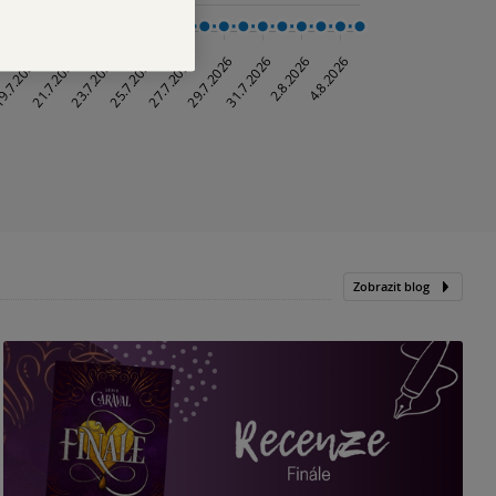
Zobrazit blog
„
p
H