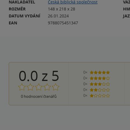
NAKLADATEL
Česká biblická společnost
VA
ROZMĚR
148 x 218 x 28
HM
DATUM VYDÁNÍ
26.01.2024
JA
EAN
9788075451347
0.0
z
5
0×
5 hvězdiček
0×
4 hvězdičky
0×
3 hvězdičky
0×
2 hvězdičky
0×
0
hodnocení čtenářů
1 hvezdička