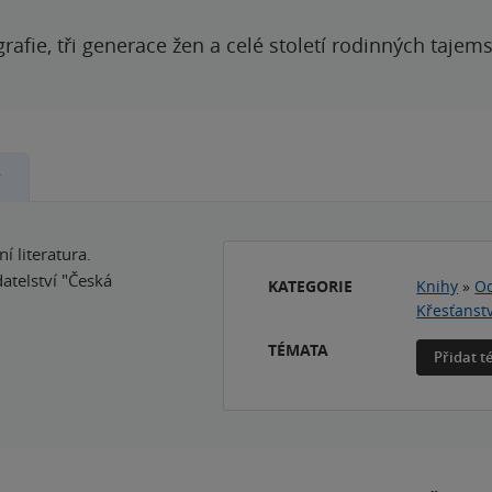
grafie, tři generace žen a celé století rodinných tajem
y
 literatura.
atelství "Česká
KATEGORIE
Knihy
»
Od
Křesťanstv
TÉMATA
Přidat 