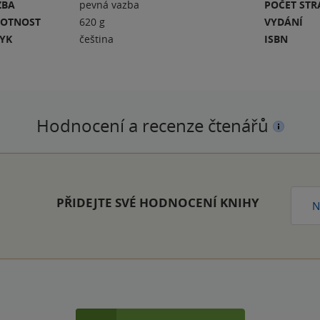
ZBA
pevná vazba
POČET ST
OTNOST
620 g
VYDÁNÍ
ZYK
čeština
ISBN
Hodnocení a recenze čtenářů
PŘIDEJTE SVÉ HODNOCENÍ KNIHY
N