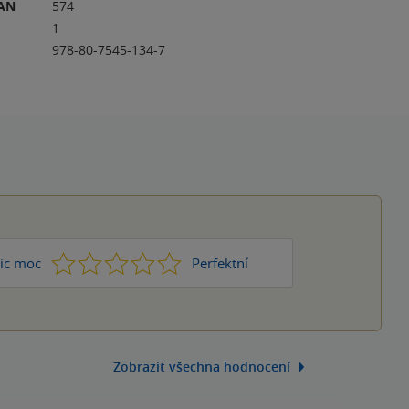
RAN
574
1
978-80-7545-134-7
1
2
3
4
5
ic moc
Perfektní
Zobrazit všechna hodnocení