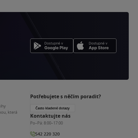
Potřebujete s něčím poradit?
nihy
Často kladené dotazy
ou, která
Kontaktujte nás
Po–Pá:
8:00–17:00
542 220 320