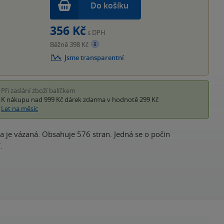
Do košíku
356 Kč
s DPH
Běžně 398 Kč
Jsme transparentní
Při zaslání zboží balíčkem
K nákupu nad 999 Kč
dárek zdarma
v hodnotě 299 Kč
Let na měsíc
a je vázaná. Obsahuje 576 stran. Jedná se o počin
.