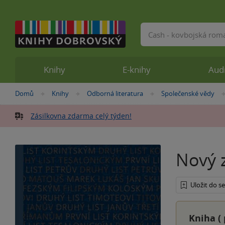
Vyhledávání
Knihy
E-knihy
Aud
Nacházíte
Domů
Knihy
Odborná literatura
Společenské vědy
»
»
»
se
zde:
Zásilkovna zdarma celý týden!
Nový z
Uložit do 
Kniha (