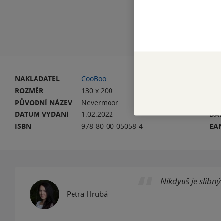
NAKLADATEL
CooBoo
VA
ROZMĚR
130 x 200
HM
PŮVODNÍ NÁZEV
Nevermoor
PŮ
DATUM VYDÁNÍ
1.02.2022
DA
ISBN
978-80-00-05058-4
EA
Nikdyuš je slibný
Petra Hrubá