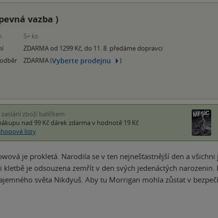
pevná vazba
)
m
5+ ks
ní
ZDARMA od 1299 Kč, do 11. 8. předáme dopravci
Vyberte prodejnu
 odběr
ZDARMA (
)
i zaslání zboží balíčkem
nákupu nad 99 Kč
dárek zdarma
v hodnotě 19 Kč
shopové listy
wová je prokletá. Narodila se v ten nejnešťastnější den a všichn
ůli kletbě je odsouzena zemřít v den svých jedenáctých narozenin. 
ajemného světa Nikdyuš. Aby tu Morrigan mohla zůstat v bezpeč