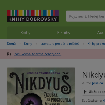
Vyhledávání
Knihy
E-knihy
Aud
Nacházíte
Domů
Knihy
Literatura pro děti a mládež
Knihy pro m
»
»
»
se
zde:
Zásilkovna zdarma celý týden!
Nikdy
Autor
Jessic
Uložit do 
Součástí série:
N