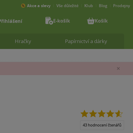
Akce a slevy
Vše důležité
Klub
Blog
Prodejny
E-košík
Košík
Přihlášení
Hračky
Papírnictví a dárky
Zav
4.6
z
5
43 hodnocení čtenářů
hvězd