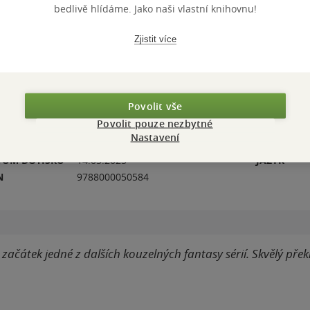
bedlivě hlídáme. Jako naši vlastní knihovnu!
TÉMATA
Přidat 
Zjistit více
Povolit vše
ZBA
pevná vazba
POČET ST
Povolit pouze nezbytné
OTNOST
594 g
OD VĚKU
Nastavení
VODNÍ JAZYK
angličtina
VYDÁNÍ
TUM DOTISKU
14.05.2025
JAZYK
N
9788000050584
 začátek jedné z dalších kouzelných fantasy sérií. Skvělý přek