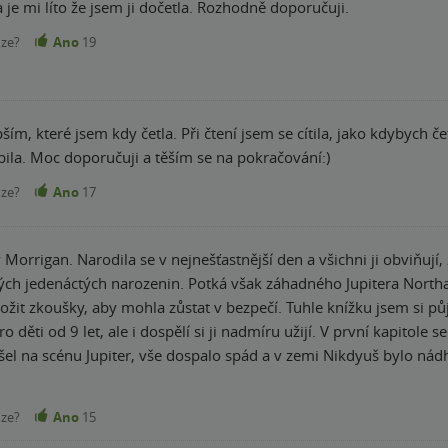
a je mi líto že jsem ji dočetla. Rozhodně doporučuji.
nze?
Ano
19
ším, které jsem kdy četla. Při čtení jsem se cítila, jako kdybych 
bila. Moc doporučuji a těším se na pokračování:)
nze?
Ano
17
y Morrigan. Narodila se v nejnešťastnější den a všichni ji obviňu
ých jedenáctých narozenin. Potká však záhadného Jupitera Northa
a zůstat v bezpečí. Tuhle knížku jsem si půjčila z knihovničky mého syna a jsem za to
ro děti od 9 let, ale i dospělí si ji nadmíru užijí. V první kapito
scénu Jupiter, vše dospalo spád a v zemi Nikdyuš bylo nádherně. Kniha je napínavá i milá, j
i užívat každou chvilku s Morrigan a jejími přáteli. Krásné popi
uzelného světa. Všechny postavy si okamžitě zamilujete – mojí oblíbenky
nze?
Ano
15
Divomor a opět nezůstane jen u Lukáška v knihovničce.