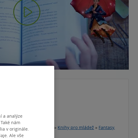
Play
Video
. díl z 3
š
r
í a analýze
ce
. Také nám
teratura pro děti a mládež
»
Knihy pro mládež
»
Fantasy,
ia v originále.
ror
»
Fantasy
je. Ale vše