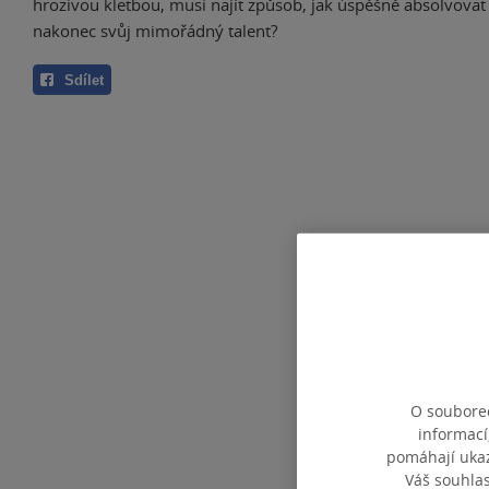
hrozivou kletbou, musí najít způsob, jak úspěšně absolvovat
nakonec svůj mimořádný talent?
Sdílet
O souborec
informací
pomáhají ukazo
Váš souhla