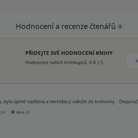
Hodnocení a recenze čtenářů
k
PŘIDEJTE SVÉ HODNOCENÍ KNIHY
N
Hodnocení našich knihkupců: 4.8 z 5
ra, byla úplně nadšená a nechtěla ji odložit do knihovny... Doporuč
nze?
Ano
26