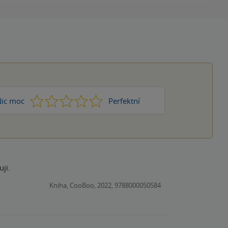
1
2
3
4
5
ic moc
Perfektní
uji.
Kniha, CooBoo, 2022, 9788000050584