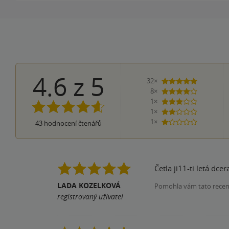
4.6
z
5
32×
5 hvězdiče
8×
4 hvězdičky
1×
3 hvězdičky
1×
2 hvězdičky
1×
43
hodnocení čtenářů
1 hvezdička
Četla ji11-ti letá dce
LADA KOZELKOVÁ
Pomohla vám tato rece
registrovaný uživatel