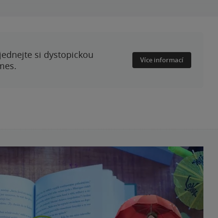
ednejte si dystopickou
Více informací
mes.