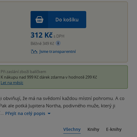
Do košíku
312 Kč
s DPH
Běžně 349 Kč
Jsme transparentní
Při zaslání zboží balíčkem
K nákupu nad 999 Kč
dárek zdarma
v hodnotě 299 Kč
Let na měsíc
i ji obviňují, že má na svědomí každou místní pohromu. A co
Pak ale potká Jupitera Northa, podivného muže, který ji
í…
Přejít na celý popis
Všechny
Knihy
E-knihy