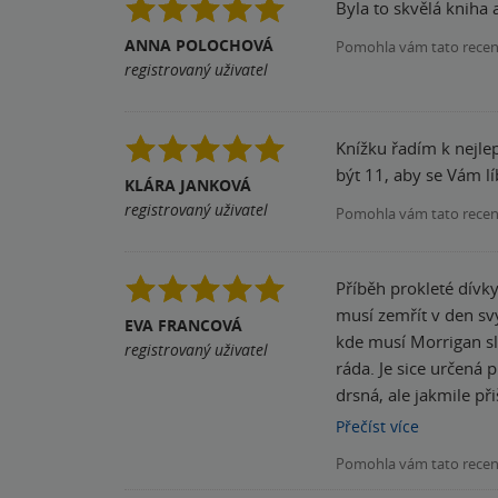
Byla to skvělá kniha 
ANNA POLOCHOVÁ
Pomohla vám tato rece
registrovaný uživatel
Knížku řadím k nejlep
být 11, aby se Vám lí
KLÁRA JANKOVÁ
registrovaný uživatel
Pomohla vám tato rece
Příběh prokleté dívk
musí zemřít v den sv
EVA FRANCOVÁ
kde musí Morrigan složit zkoušky, aby mohl
registrovaný uživatel
ráda. Je sice určená p
drsná, ale jakmile přišel na 
neodložíte a budete s
Přečíst
více
ponoříte hlouběji do ko
Pomohla vám tato rece
pořídím i druhý díl 