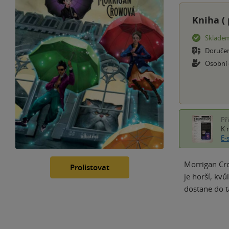
Kniha (
Sklade
Doruče
Osobní
Př
K 
E-
Morrigan Cro
Prolistovat
je horší, kv
dostane do t