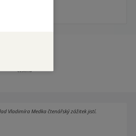
téma
RAN
480
12 let
1
čeština
lad Vladimíra Medka čtenářský zážitek jistí.