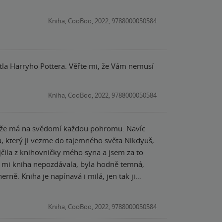
Kniha, CooBoo, 2022, 9788000050584
četla Harryho Pottera. Věřte mi, že Vám nemusí
Kniha, CooBoo, 2022, 9788000050584
jí, že má na svědomí každou pohromu. Navíc
, který ji vezme do tajemného světa Nikdyuš,
le se mi kniha nepozdávala, byla hodně temná,
en tak ji
sné pasáže nejsou nudné, naopak se díky nim
ní se stala kočka Fen :-) Určitě brzy
Kniha, CooBoo, 2022, 9788000050584