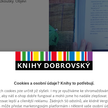
 zkoušky. Objeví
SÉRIE
Nikdyuš
1
DALŠÍ ZE SÉRIE
1.
Nikdyu
Cookies a osobní údaje? Knihy to potřebují.
2.
Divomo
h cookies jste určitě již slyšeli. I my je využíváme ke shromažďován
3.
Prázdni
, aby náš e-shop dobře fungoval a mohli jsme ho nadále zlepšovat
KATEGORIE
Knihy
»
Li
vat lepší a cílenější reklamu. Žádných 50 odstínů, ale klidně Vergil
sci-fi a ho
s může předat marketingovým platformám i některé vaše osobní úda