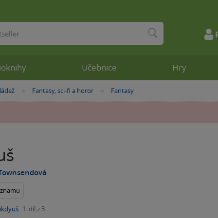
ioknihy
Učebnice
Hry
ládež
Fantasy, sci-fi a horor
Fantasy
»
»
uš
a Townsendová
seznamu
ikdyuš
1. díl z 3