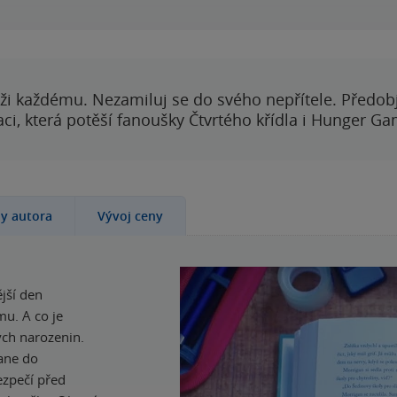
ži každému. Nezamiluj se do svého nepřítele. Předobj
i, která potěší fanoušky Čtvrtého křídla i Hunger Ga
hy autora
Vývoj ceny
jší den
mu. A co je
ých narozenin.
tane do
ezpečí před