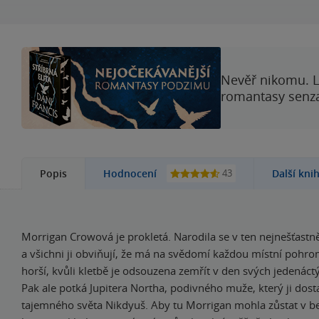
Nevěř nikomu. L
romantasy senzac
43
Popis
Hodnocení
Další kni
Morrigan Crowová je prokletá. Narodila se v ten nejnešťastně
a všichni ji obviňují, že má na svědomí každou místní pohro
horší, kvůli kletbě je odsouzena zemřít v den svých jedenáct
Pak ale potká Jupitera Northa, podivného muže, který ji dos
tajemného světa Nikdyuš. Aby tu Morrigan mohla zůstat v b