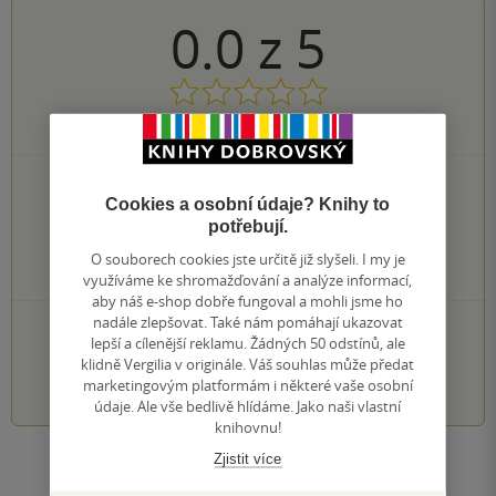
0.0
z
5
0
hodnocení čtenářů
0×
5 hvězdiček
Cookies a osobní údaje? Knihy to
0×
4 hvězdičky
potřebují.
0×
3 hvězdičky
0×
2 hvězdičky
O souborech cookies jste určitě již slyšeli. I my je
0×
1 hvezdička
využíváme ke shromažďování a analýze informací,
aby náš e-shop dobře fungoval a mohli jsme ho
nadále zlepšovat. Také nám pomáhají ukazovat
PŘIDEJTE SVÉ HODNOCENÍ KNIHY
lepší a cílenější reklamu. Žádných 50 odstínů, ale
klidně Vergilia v originále. Váš souhlas může předat
1
2
3
4
5
marketingovým platformám i některé vaše osobní
údaje. Ale vše bedlivě hlídáme. Jako naši vlastní
knihovnu!
Zjistit více
Zobrazit všechna hodnocení