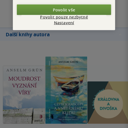
Přidat hodnocení
Povolit vše
Povolit pouze nezbytné
Nastavení
Další knihy autora