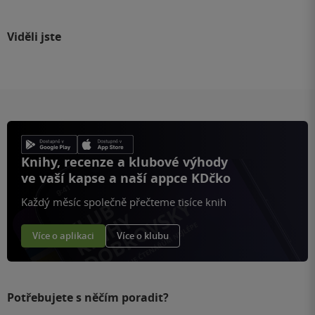
Viděli jste
Knihy, recenze a klubové výhody
ve vaší kapse a naší appce KDčko
Každý měsíc společně přečteme tisíce knih
Více o aplikaci
Více o klubu
Potřebujete s něčím poradit?