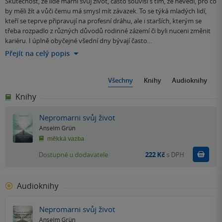
Skutečnost, že lidé marní svůj život, často souvisí s tím, že nevědí, pro co
by měli žít a vůči čemu má smysl mít závazek. To se týká mladých lidí,
kteří se teprve připravují na profesní dráhu, ale i starších, kterým se
třeba rozpadlo z různých důvodů rodinné zázemí či byli nuceni změnit
kariéru. I úplně obyčejné všední dny bývají často…
Přejít na celý popis
Všechny
Knihy
Audioknihy
Knihy
Nepromarni svůj život
Anselm Grün
měkká vazba
Do k
Dostupné u dodavatele
222 Kč
s DPH
Audioknihy
Nepromarni svůj život
Anselm Grün