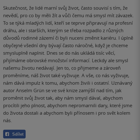
Skutečnost, že lidé marní svůj život, často souvisí s tím, že
nevědí, pro co by měli žít a vůči čemu má smysl mít závazek.
To se týká mladých lidí, kteří se teprve připravují na profesní
dráhu, ale i starších, kterým se třeba rozpadlo z různých
důvodů rodinné zázemí či byli nuceni změnit kariéru. I úplně
obyčejné všední dny bývají často náročné, když je chceme
smysluplně naplnit. Dnes se do nás ukládá tisíc věcí,
přijímáme obrovské množství informací. Leckdy ale smysl
našemu životu nedávají. Jen to, co přijmeme a zároveň
proměníme, náš život také vyživuje. A vše, co nás vyživuje,
nám dává impulz k tomu, abychom živili i ostatní. Uznávaný
autor Anselm Grün se ve své knize zamýšlí nad tím, jak
proměnit svůj život tak, aby nám smysl dával, abychom
procítili jeho plnost, abychom nepromarnili dary, které jsme
do života dostali a abychom byli přínosem i pro svět kolem
nás.
Sdílet