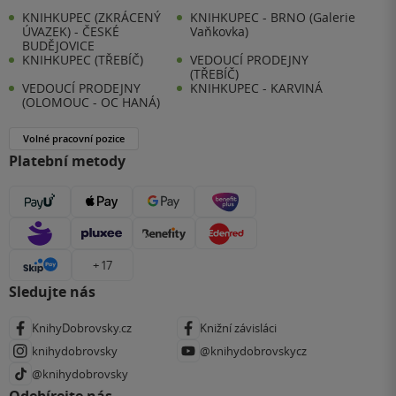
KNIHKUPEC (ZKRÁCENÝ
KNIHKUPEC - BRNO (Galerie
ÚVAZEK) - ČESKÉ
Vaňkovka)
BUDĚJOVICE
KNIHKUPEC (TŘEBÍČ)
VEDOUCÍ PRODEJNY
(TŘEBÍČ)
VEDOUCÍ PRODEJNY
KNIHKUPEC - KARVINÁ
(OLOMOUC - OC HANÁ)
Volné pracovní pozice
Platební metody
+ 17
Sledujte nás
KnihyDobrovsky.cz
Knižní závisláci
knihydobrovsky
@knihydobrovskycz
@knihydobrovsky