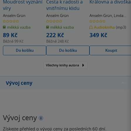
Moudrost vyznání
Cesta k radosti a
Královna a divoška
víry
vnitřnímu klidu
Anselm Grün
Anselm Grün
Anselm Grün
,
Linda
Jaroschová
0.0
0.0
0.0
z
z
z
měkká vazba
měkká vazba
Audiokniha
(mp3)
5
5
5
hvězdiček
hvězdiček
hvězdiček
89 Kč
222 Kč
349 Kč
Běžně
99 Kč
Běžně
248 Kč
Do košíku
Do košíku
Koupit
Všechny knihy autora
Vývoj ceny
Vývoj ceny
Získejte přehled o vývoji ceny za posledních 60 dní.