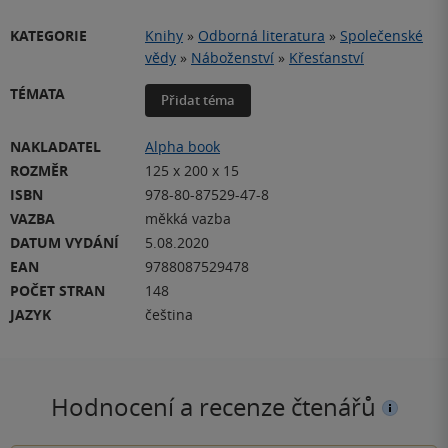
KATEGORIE
Knihy
»
Odborná literatura
»
Společenské
vědy
»
Náboženství
»
Křesťanství
TÉMATA
Přidat téma
NAKLADATEL
Alpha book
ROZMĚR
125 x 200 x 15
ISBN
978-80-87529-47-8
VAZBA
měkká vazba
DATUM VYDÁNÍ
5.08.2020
EAN
9788087529478
POČET STRAN
148
JAZYK
čeština
Hodnocení a recenze čtenářů