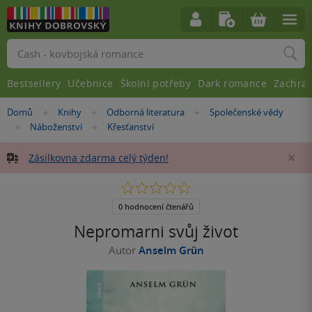
Vyhledávání
Bestsellery
Učebnice
Školní potřeby
Dark romance
Zachra
Nacházíte
Domů
Knihy
Odborná literatura
Společenské vědy
»
»
»
se
Náboženství
Křesťanství
»
»
zde:
Zásilkovna zdarma celý týden!
Za
0.0
z
5
0 hodnocení čtenářů
hvězdiček
Nepromarni svůj život
Autor
Anselm Grün