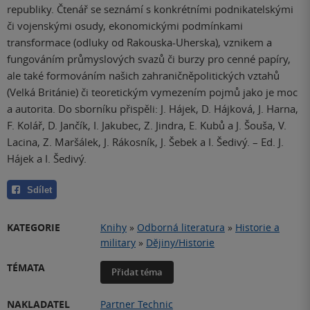
republiky. Čtenář se seznámí s konkrétními podnikatelskými
či vojenskými osudy, ekonomickými podmínkami
transformace (odluky od Rakouska-Uherska), vznikem a
fungováním průmyslových svazů či burzy pro cenné papíry,
ale také formováním našich zahraničněpolitických vztahů
(Velká Británie) či teoretickým vymezením pojmů jako je moc
a autorita. Do sborníku přispěli: J. Hájek, D. Hájková, J. Harna,
F. Kolář, D. Jančík, I. Jakubec, Z. Jindra, E. Kubů a J. Šouša, V.
Lacina, Z. Maršálek, J. Rákosník, J. Šebek a I. Šedivý. – Ed. J.
Hájek a I. Šedivý.
Sdílet
KATEGORIE
Knihy
»
Odborná literatura
»
Historie a
military
»
Dějiny/Historie
TÉMATA
Přidat téma
NAKLADATEL
Partner Technic