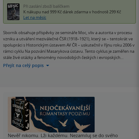
Při zaslání zboží balíčkem
K nákupu nad 999 Kč
dárek zdarma
v hodnotě 299 Kč
Let na měsíc
Sborník obsahuje příspěvky ze semináře Moc, vliv a autorita v procesu
vzniku a utváření meziválečné ČSR (1918–1921), který se – tentokrát ve
spolupráci s Historickým ústavem AV ČR – uskutečnil v říjnu roku 2006 v
rámci cyklu Na pozvání Masarykova ústavu. Tento cyklus je zaměřen na
stále živé otázky a fenomény novodobých českých i evropských…
Přejít na celý popis
Nevěř nikomu. Lži každému. Nezamiluj se do svého