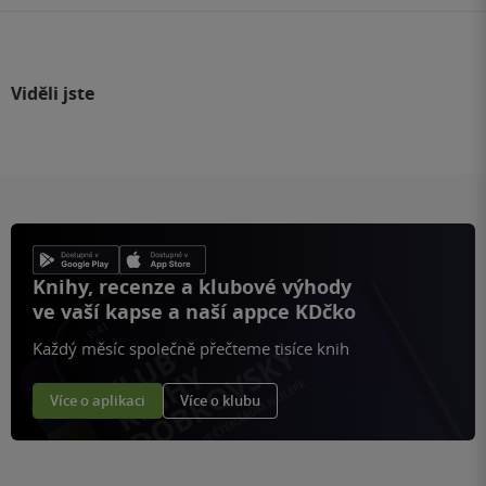
Viděli jste
Knihy, recenze a klubové výhody
ve vaší kapse a naší appce KDčko
Každý měsíc společně přečteme tisíce knih
Více o aplikaci
Více o klubu