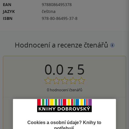
EAN
9788086495378
JAZYK
čeština
ISBN
978-80-86495-37-8
Hodnocení a recenze čtenářů
0.0
z
5
0
hodnocení čtenářů
0×
5 hvězdiček
0×
4 hvězdičky
0×
3 hvězdičky
0×
Cookies a osobní údaje? Knihy to
2 hvězdičky
0×
potřebují.
1 hvezdička