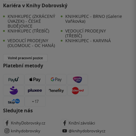
Kariéra v Knihy Dobrovský
KNIHKUPEC (ZKRÁCENÝ
KNIHKUPEC - BRNO (Galerie
ÚVAZEK) - ČESKÉ
Vaňkovka)
BUDĚJOVICE
KNIHKUPEC (TŘEBÍČ)
VEDOUCÍ PRODEJNY
(TŘEBÍČ)
VEDOUCÍ PRODEJNY
KNIHKUPEC - KARVINÁ
(OLOMOUC - OC HANÁ)
Volné pracovní pozice
Platební metody
+ 17
Sledujte nás
KnihyDobrovsky.cz
Knižní závisláci
knihydobrovsky
@knihydobrovskycz