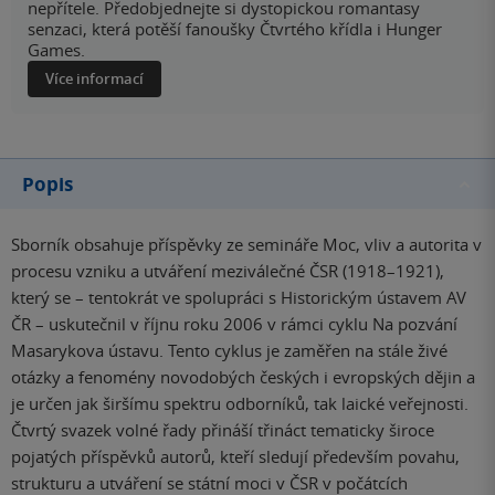
nepřítele. Předobjednejte si dystopickou romantasy
senzaci, která potěší fanoušky Čtvrtého křídla i Hunger
Games.
Více informací
Popis
Sborník obsahuje příspěvky ze semináře Moc, vliv a autorita v
procesu vzniku a utváření meziválečné ČSR (1918–1921),
který se – tentokrát ve spolupráci s Historickým ústavem AV
ČR – uskutečnil v říjnu roku 2006 v rámci cyklu Na pozvání
Masarykova ústavu. Tento cyklus je zaměřen na stále živé
otázky a fenomény novodobých českých i evropských dějin a
je určen jak širšímu spektru odborníků, tak laické veřejnosti.
Čtvrtý svazek volné řady přináší třináct tematicky široce
pojatých příspěvků autorů, kteří sledují především povahu,
strukturu a utváření se státní moci v ČSR v počátcích