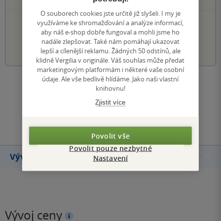
O souborech cookies jste určitě již slyšeli. I my je
PŘIDEJTE SVÉ HODNOCENÍ KNIHY
využíváme ke shromažďování a analýze informací,
aby náš e-shop dobře fungoval a mohli jsme ho
nadále zlepšovat. Také nám pomáhají ukazovat
1
2
3
4
5
lepší a cílenější reklamu. Žádných 50 odstínů, ale
klidně Vergilia v originále. Váš souhlas může předat
marketingovým platformám i některé vaše osobní
údaje. Ale vše bedlivě hlídáme. Jako naši vlastní
Zobrazit všechna hodnocení
knihovnu!
Zjistit více
Přidat hodnocení
Povolit vše
Povolit pouze nezbytné
Vývoj ceny
Nastavení
Vývoj ceny