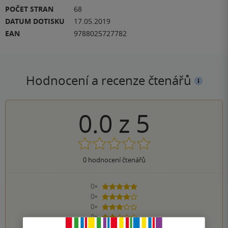
POČET STRAN
68
DATUM DOTISKU
17.05.2019
EAN
9788025727782
Hodnocení a recenze čtenářů
0.0
z
5
0
hodnocení čtenářů
0×
5 hvězdiček
0×
4 hvězdičky
0×
3 hvězdičky
0×
2 hvězdičky
0×