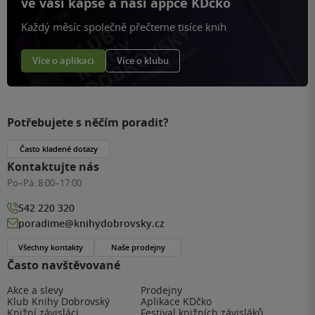
ve vaší kapse a naší appce KDčko
Každý měsíc společně přečteme tisíce knih
Více o aplikaci
Více o klubu
Potřebujete s něčím poradit?
Často kladené dotazy
Kontaktujte nás
Po–Pá:
8:00–17:00
542 220 320
poradime@knihydobrovsky.cz
Všechny kontakty
Naše prodejny
Často navštěvované
Akce a slevy
Prodejny
Klub Knihy Dobrovský
Aplikace KDčko
Knižní závisláci
Festival knižních závisláků