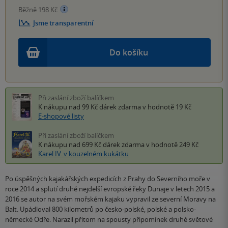
Běžně 198 Kč
Jsme transparentní
Do košíku
Při zaslání zboží balíčkem
K nákupu nad 99 Kč
dárek zdarma
v hodnotě 19 Kč
E-shopové listy
Při zaslání zboží balíčkem
K nákupu nad 699 Kč
dárek zdarma
v hodnotě 249 Kč
Karel IV. v kouzelném kukátku
Po úspěšných kajakářských expedicích z Prahy do Severního moře v
roce 2014 a splutí druhé nejdelší evropské řeky Dunaje v letech 2015 a
2016 se autor na svém mořském kajaku vypravil ze severní Moravy na
Balt. Upádloval 800 kilometrů po česko-polské, polské a polsko-
německé Odře. Narazil přitom na spousty připomínek druhé světové