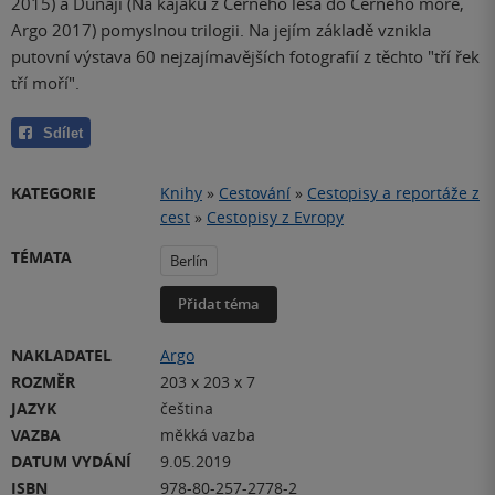
2015) a Dunaji (Na kajaku z Černého lesa do Černého moře,
Argo 2017) pomyslnou trilogii. Na jejím základě vznikla
putovní výstava 60 nejzajímavějších fotografií z těchto "tří řek
tří moří".
Sdílet
KATEGORIE
Knihy
»
Cestování
»
Cestopisy a reportáže z
cest
»
Cestopisy z Evropy
TÉMATA
Berlín
Přidat téma
NAKLADATEL
Argo
ROZMĚR
203 x 203 x 7
JAZYK
čeština
VAZBA
měkká vazba
DATUM VYDÁNÍ
9.05.2019
ISBN
978-80-257-2778-2