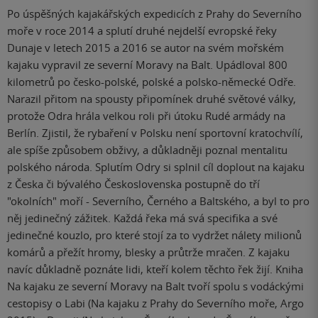
Po úspěšných kajakářských expedicích z Prahy do Severního
moře v roce 2014 a splutí druhé nejdelší evropské řeky
Dunaje v letech 2015 a 2016 se autor na svém mořském
kajaku vypravil ze severní Moravy na Balt. Upádloval 800
kilometrů po česko-polské, polské a polsko-německé Odře.
Narazil přitom na spousty připomínek druhé světové války,
protože Odra hrála velkou roli při útoku Rudé armády na
Berlín. Zjistil, že rybaření v Polsku není sportovní kratochvílí,
ale spíše způsobem obživy, a důkladněji poznal mentalitu
polského národa. Splutím Odry si splnil cíl doplout na kajaku
z Česka či bývalého Československa postupně do tří
"okolních" moří - Severního, Černého a Baltského, a byl to pro
něj jedinečný zážitek. Každá řeka má svá specifika a své
jedinečné kouzlo, pro které stojí za to vydržet nálety milionů
komárů a přežít hromy, blesky a průtrže mračen. Z kajaku
navíc důkladně poznáte lidi, kteří kolem těchto řek žijí. Kniha
Na kajaku ze severní Moravy na Balt tvoří spolu s vodáckými
cestopisy o Labi (Na kajaku z Prahy do Severního moře, Argo