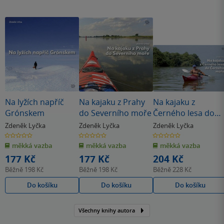
Na lyžích napříč
Na kajaku z Prahy
Na kajaku z
Grónskem
do Severního moře
Černého lesa do
Černého moře
Zdeněk Lyčka
Zdeněk Lyčka
Zdeněk Lyčka
0.0
0.0
0.0
z
z
z
měkká vazba
měkká vazba
měkká vazba
5
5
5
hvězdiček
hvězdiček
hvězdiček
177 Kč
177 Kč
204 Kč
Běžně
198 Kč
Běžně
198 Kč
Běžně
228 Kč
Do košíku
Do košíku
Do košíku
Všechny knihy autora