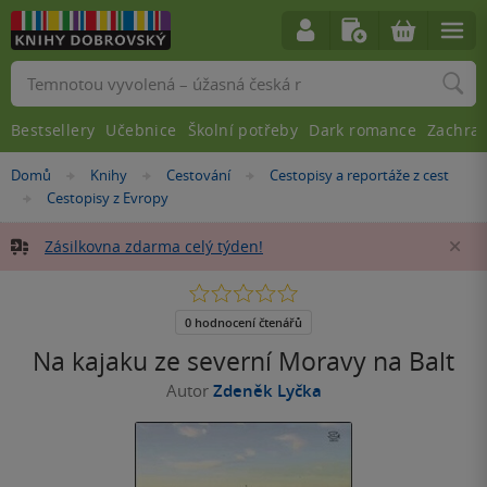
Vyhledávání
Bestsellery
Učebnice
Školní potřeby
Dark romance
Zachra
Nacházíte
Domů
Knihy
Cestování
Cestopisy a reportáže z cest
»
»
»
se
Cestopisy z Evropy
»
zde:
Zásilkovna zdarma celý týden!
Za
0.0
z
5
0 hodnocení čtenářů
hvězdiček
Na kajaku ze severní Moravy na Balt
Autor
Zdeněk Lyčka