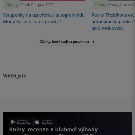
Články
Články
Pátek 7. srpna 2026
Úterý 4. srpna
Vstupenky na uzavřenou autogramiádu
Radka Třeštíková otev
Mony Kasten jsou v prodeji!
autorskou kapitolu.
jako Velikovsky
Články, které stojí za pozornost
Viděli jste
Knihy, recenze a klubové výhody