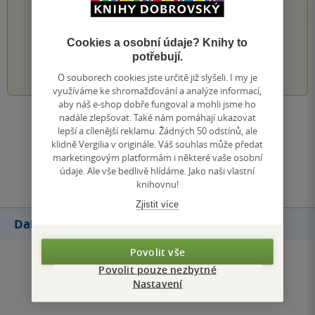
1 hvezdička
PŘIDEJTE SVÉ HODNOCENÍ KNIHY
Cookies a osobní údaje? Knihy to
potřebují.
1
2
3
4
5
O souborech cookies jste určitě již slyšeli. I my je
využíváme ke shromažďování a analýze informací,
aby náš e-shop dobře fungoval a mohli jsme ho
nadále zlepšovat. Také nám pomáhají ukazovat
Zobrazit všechna hodnocení
lepší a cílenější reklamu. Žádných 50 odstínů, ale
klidně Vergilia v originále. Váš souhlas může předat
marketingovým platformám i některé vaše osobní
Přidat hodnocení
údaje. Ale vše bedlivě hlídáme. Jako naši vlastní
knihovnu!
Zjistit více
Další knihy autora
Povolit vše
Povolit pouze nezbytné
Nastavení