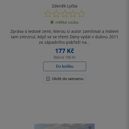
Zdeněk Lyčka
0.0
z
měkká vazba
5
hvězdiček
Zpráva o ledové zemi, kterou si autor zamiloval a málem
tam zmrznul, když se se třemi Dány vydal v dubnu 2011
ze západního pobřeží na...
177 Kč
Běžně
198 Kč
Do košíku
Uložit do seznamu