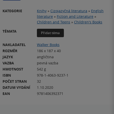
KATEGORIE
Knihy
»
Cizojazyčná literatura
»
English
literature
»
Fiction and Literature
»
Children and Teens
»
Children's Books
TÉMATA
Přidat téma
NAKLADATEL
Walker Books
ROZMĚR
186 x 187 x 40
JAZYK
angličtina
VAZBA
pevná vazba
HMOTNOST
542 g
ISBN
978-1-4063-9237-1
POČET STRAN
32
DATUM VYDÁNÍ
1.10.2020
EAN
9781406392371