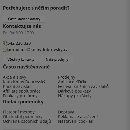
Potřebujete s něčím poradit?
Často kladené dotazy
Kontaktujte nás
Po–Pá:
8:00–17:00
542 220 320
poradime@knihydobrovsky.cz
Všechny kontakty
Naše prodejny
Často navštěvované
Akce a slevy
Prodejny
Klub Knihy Dobrovský
Aplikace KDčko
Knižní závisláci
Festival knižních závisláků
Affiliate spolupráce
Dárkové poukazy
Poukazy pro firmy
Nákupy pro školy
Dodací podmínky
Platební metody
Doprava
Obchodní podmínky
Reklamace a vrácení
Ochrana osobních údajů
Nastavení cookies