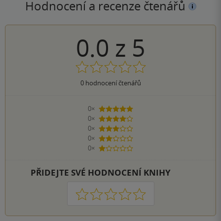
Hodnocení a recenze čtenářů
0.0
z
5
0
hodnocení čtenářů
0×
5 hvězdiček
0×
4 hvězdičky
0×
3 hvězdičky
0×
2 hvězdičky
0×
1 hvezdička
PŘIDEJTE SVÉ HODNOCENÍ KNIHY
1
2
3
4
5