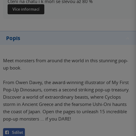
Čtení na chatu i k moři se slevou až 80 %
Více informací
Popis
Meet monsters from around the world in this stunning pop-
up book.
From Owen Davey, the award-winning illustrator of My First
Pop-Up Dinosaurs, comes a second striking pop-up treasury.
Discover a world of extraordinary beasts, where Cyclops
storm in Ancient Greece and the fearsome Ushi-Oni haunts
the coast of Japan. Open the pages to unleash 15 incredible
pop-up monsters ... if you DARE!
Sdílet