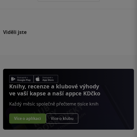
Viděli jste
Knihy, recenze a klubové výhody
ve vaší kapse a naší appce KDčko
Každý měsíc společně přečteme tisíce knih
Více o aplikaci
Více o klubu