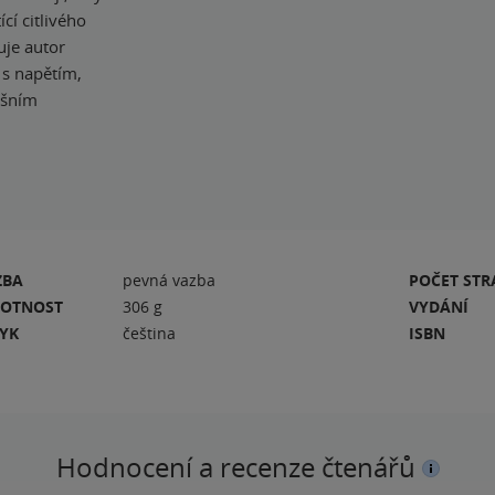
cí citlivého
uje autor
 s napětím,
ešním
ZBA
pevná vazba
POČET ST
OTNOST
306 g
VYDÁNÍ
ZYK
čeština
ISBN
Hodnocení a recenze čtenářů