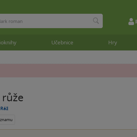
ioknihy
Učebnice
Hry
 růže
Ráž
seznamu