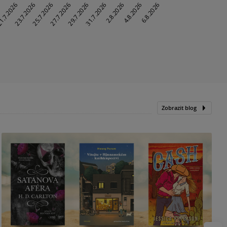
Zobrazit blog
N
p