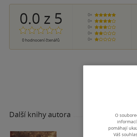
0.0
z
5
0×
5 hvězdiček
0×
4 hvězdičky
0×
3 hvězdičky
0×
2 hvězdičky
0×
0
hodnocení čtenářů
1 hvezdička
Další knihy autora
O souborec
informací
pomáhají ukazo
Váš souhla