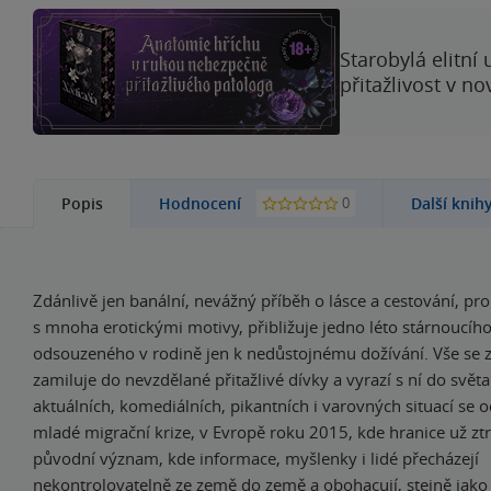
Starobylá elitní
přitažlivost v n
0
Popis
Hodnocení
Další knih
Zdánlivě jen banální, nevážný příběh o lásce a cestování, pr
s mnoha erotickými motivy, přibližuje jedno léto stárnoucího 
odsouzeného v rodině jen k nedůstojnému dožívání. Vše se 
zamiluje do nevzdělané přitažlivé dívky a vyrazí s ní do svět
aktuálních, komediálních, pikantních i varovných situací se
mladé migrační krize, v Evropě roku 2015, kde hranice už ztra
původní význam, kde informace, myšlenky i lidé přecházejí
nekontrolovatelně ze země do země a obohacují, stejně jako 