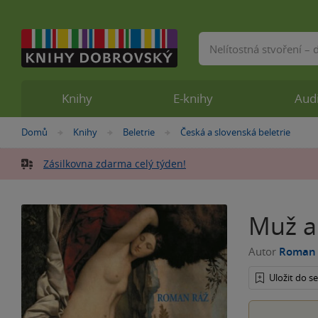
Vyhledávání
Knihy
E-knihy
Aud
Nacházíte
Domů
Knihy
Beletrie
Česká a slovenská beletrie
»
»
»
se
zde:
Zásilkovna zdarma celý týden!
Muž a
Autor
Roman 
Uložit do 