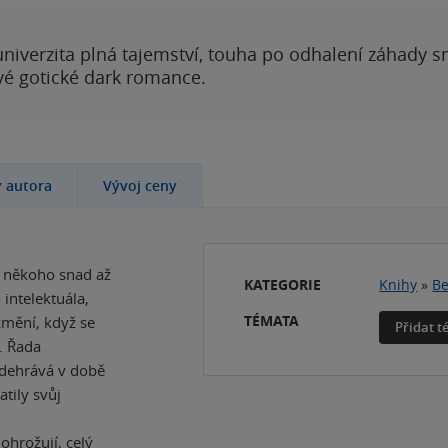
 univerzita plná tajemství, touha po odhalení záhady 
ové gotické dark romance.
y autora
Vývoj ceny
o někoho snad až
KATEGORIE
Knihy
»
Be
intelektuála,
TÉMATA
změní, když se
Přidat 
a. Řada
 odehrává v době
tily svůj
ohrožují, celý