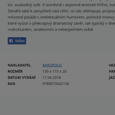
tzv. svobodný svět. V úsměvné i dojemné erotické hříčce, nutí
čtenáře také k zamyšlení nad vším, co nás obklopuje, propoj
milostné pasáže s intelektuálním humorem, politické motivy
které vyústí v překvapivý dramatický závěr, tak typický v dn
rozkolísaném, atraktivním a nebezpečném světě.
Sdílet
NAKLADATEL
AKROPOLIS
VA
ROZMĚR
130 x 173 x 20
HM
DATUM VYDÁNÍ
17.04.2018
JA
EAN
9788073042158