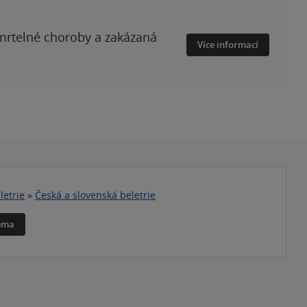
smrtelné choroby a zakázaná
Více informací
letrie
»
Česká a slovenská beletrie
téma