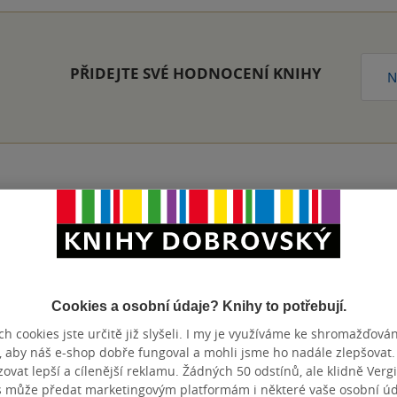
PŘIDEJTE SVÉ HODNOCENÍ KNIHY
N
Přidat hodnocení
Cookies a osobní údaje? Knihy to potřebují.
h cookies jste určitě již slyšeli. I my je využíváme ke shromažďován
, aby náš e-shop dobře fungoval a mohli jsme ho nadále zlepšovat
vat lepší a cílenější reklamu. Žádných 50 odstínů, ale klidně Vergil
s může předat marketingovým platformám i některé vaše osobní úda