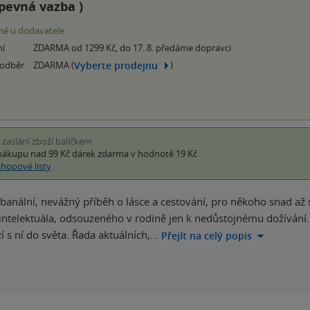
pevná vazba
)
é u dodavatele
ní
ZDARMA od 1299 Kč, do 17. 8. předáme dopravci
Vyberte prodejnu
 odběr
ZDARMA (
)
i zaslání zboží balíčkem
nákupu nad 99 Kč
dárek zdarma
v hodnotě 19 Kč
shopové listy
 banální, nevážný příběh o lásce a cestování, pro někoho snad až 
intelektuála, odsouzeného v rodině jen k nedůstojnému dožívání. 
í s ní do světa. Řada aktuálních,…
Přejít na celý popis