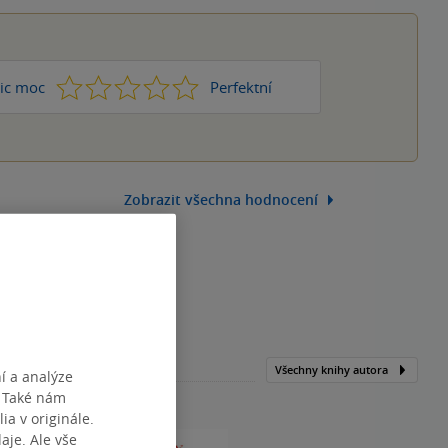
1
2
3
4
5
ic moc
Perfektní
Zobrazit všechna hodnocení
Všechny knihy autora
í a analýze
. Také nám
ia v originále.
je. Ale vše