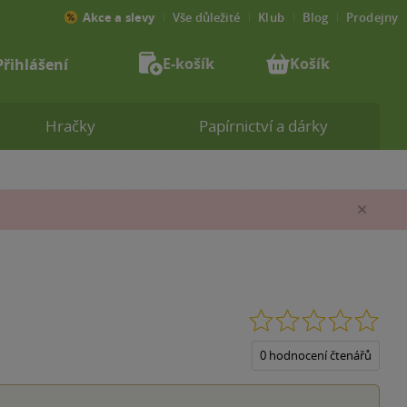
Akce a slevy
Vše důležité
Klub
Blog
Prodejny
E-košík
Košík
Přihlášení
Hračky
Papírnictví a dárky
Zav
0.0
z
5
0 hodnocení čtenářů
hvěz