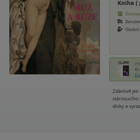
Kniha (
Dostupn
Doruče
Osobní
Př
K 
E-
Zdánlivě jen
stárnoucího 
dívky a vyraz