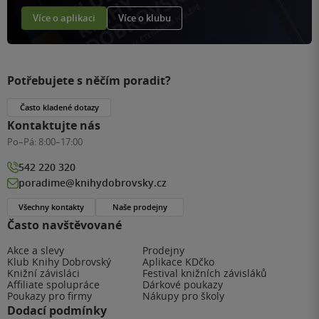
Více o aplikaci
Více o klubu
Potřebujete s něčím poradit?
Často kladené dotazy
Kontaktujte nás
Po–Pá:
8:00–17:00
542 220 320
poradime@knihydobrovsky.cz
Všechny kontakty
Naše prodejny
Často navštěvované
Akce a slevy
Prodejny
Klub Knihy Dobrovský
Aplikace KDčko
Knižní závisláci
Festival knižních závisláků
Affiliate spolupráce
Dárkové poukazy
Poukazy pro firmy
Nákupy pro školy
Dodací podmínky