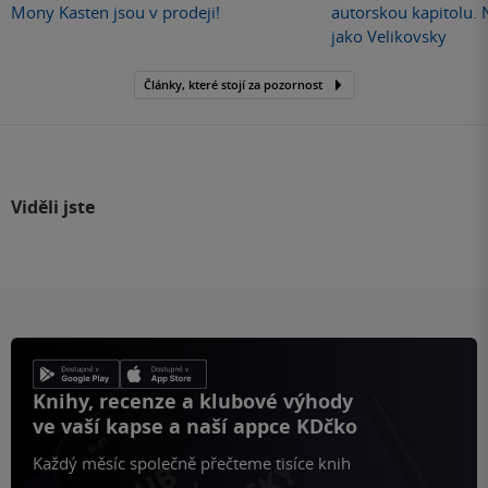
Mony Kasten jsou v prodeji!
autorskou kapitolu.
jako Velikovsky
Články, které stojí za pozornost
Viděli jste
Knihy, recenze a klubové výhody
ve vaší kapse a naší appce KDčko
Každý měsíc společně přečteme tisíce knih