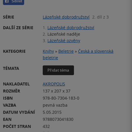
Sdílet
SÉRIE
Lázeňské dobrodružství
2. díl z 3
DALŠÍ ZE SÉRIE
1.
Lázeňské dobrodružství
2.
Lázeňské naděje
3.
Lázeňské ozvěny
KATEGORIE
Knihy
»
Beletrie
»
Česká a slovenská
beletrie
TÉMATA
Přidat téma
NAKLADATEL
AKROPOLIS
ROZMĚR
137 x 207 x 37
ISBN
978-80-7304-183-0
VAZBA
pevná vazba
DATUM VYDÁNÍ
5.05.2015
EAN
9788073041830
POČET STRAN
432