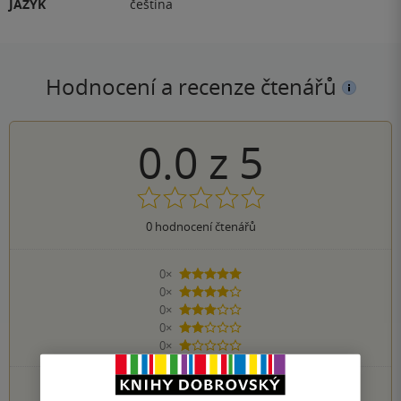
JAZYK
čeština
Hodnocení a recenze čtenářů
0.0
z
5
0
hodnocení čtenářů
0×
5 hvězdiček
0×
4 hvězdičky
0×
3 hvězdičky
0×
2 hvězdičky
0×
1 hvezdička
PŘIDEJTE SVÉ HODNOCENÍ KNIHY