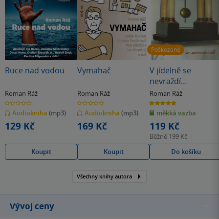
Poškozené
Ruce nad vodou
Vymahač
V jídelně se
nevraždí
(poškozená)
Roman Ráž
Roman Ráž
Roman Ráž
0.0
0.0
5.0
z
z
z
Audiokniha
(mp3)
Audiokniha
(mp3)
měkká vazba
5
5
5
hvězdiček
hvězdiček
hvězdiček
129 Kč
169 Kč
119 Kč
Běžně
199 Kč
Koupit
Koupit
Do košíku
Všechny knihy autora
Vývoj ceny