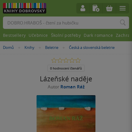
Vyhledávání
Bestsellery
Učebnice
Školní potřeby
Dark romance
Zachra
Nacházíte
Domů
Knihy
Beletrie
Česká a slovenská beletrie
»
»
»
se
zde:
0.0
z
5
0 hodnocení čtenářů
hvězdiček
Lázeňské naděje
Autor
Roman Ráž