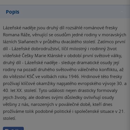
Popis
Lázeňské naděje jsou druhý díl rozsáhlé románové fresky
Romana Ráže, věnující se osudům jedné rodiny v moravských
lázních Slaňanech v průběhu dvacátého století. Zatímco první
díl - Lázeňské dobrodružství, líčil milostný i rodinný život
vídeňské Češky Marie Klánské v období první světové války,
druhý díl - Lázeňské naděje - sleduje dramatické osudy její
rodiny na pozadí druhého světového válečného konfliktu, až
do vítězství KSČ ve volbách roku 1946. Hrdinové této fresky
prožívají klíčové okamžiky napjatého evropského vývoje 30. a
40. let XX. století. Tyto události nejen drasticky formovaly
jejich životy, ale dodnes svými důsledky ovlivňují osudy
většiny z nás, narozených v poválečné době, kteří dnes
prožíváme tolik podobné politické i společenské situace v 21.
století.