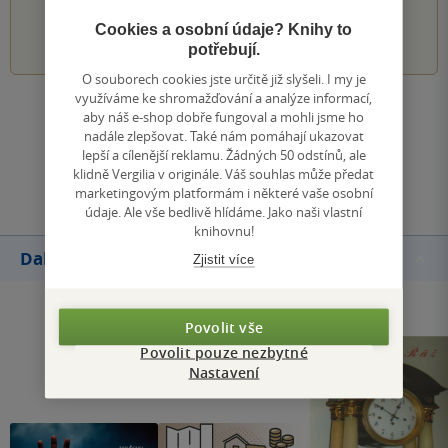
1
2
3
4
5
Cookies a osobní údaje? Knihy to
potřebují.
O souborech cookies jste určitě již slyšeli. I my je
využíváme ke shromažďování a analýze informací,
Zobrazit všechna hodnocení
aby náš e-shop dobře fungoval a mohli jsme ho
nadále zlepšovat. Také nám pomáhají ukazovat
lepší a cílenější reklamu. Žádných 50 odstínů, ale
Přidat hodnocení
klidně Vergilia v originále. Váš souhlas může předat
marketingovým platformám i některé vaše osobní
údaje. Ale vše bedlivě hlídáme. Jako naši vlastní
knihovnu!
Další knihy autora
Zjistit více
Povolit vše
Povolit pouze nezbytné
Nastavení