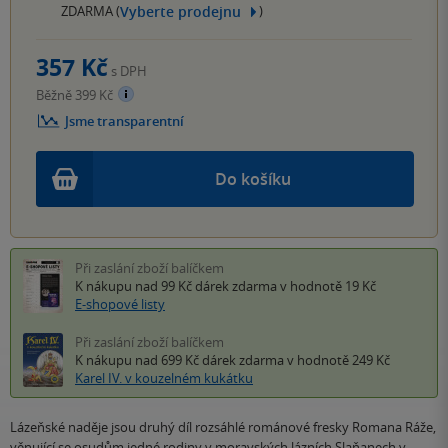
Vyberte prodejnu
ZDARMA (
)
357 Kč
s DPH
Běžně 399 Kč
Jsme transparentní
Do košíku
Při zaslání zboží balíčkem
K nákupu nad 99 Kč
dárek zdarma
v hodnotě 19 Kč
E-shopové listy
Při zaslání zboží balíčkem
K nákupu nad 699 Kč
dárek zdarma
v hodnotě 249 Kč
Karel IV. v kouzelném kukátku
Lázeňské naděje jsou druhý díl rozsáhlé románové fresky Romana Ráže,
věnující se osudům jedné rodiny v moravských lázních Slaňanech v