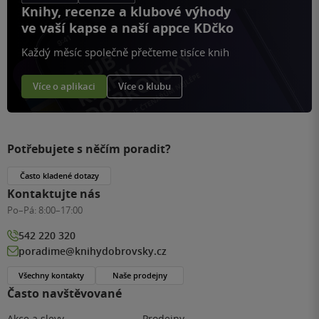
Knihy, recenze a klubové výhody
ve vaší kapse a naší appce KDčko
Každý měsíc společně přečteme tisíce knih
Více o aplikaci
Více o klubu
Potřebujete s něčím poradit?
Často kladené dotazy
Kontaktujte nás
Po–Pá:
8:00–17:00
542 220 320
poradime@knihydobrovsky.cz
Všechny kontakty
Naše prodejny
Často navštěvované
Akce a slevy
Prodejny