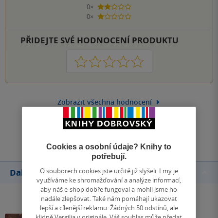
0×
2 hvězdičky
0×
1 hvezdička
PŘIDEJTE SVÉ HODNOCENÍ PRODUKTU
1
2
3
4
5
Zobrazit všechna hodnocení
Přidat hodnocení
Cookies a osobní údaje? Knihy to
potřebují.
O souborech cookies jste určitě již slyšeli. I my je
Další knihy autora
využíváme ke shromažďování a analýze informací,
aby náš e-shop dobře fungoval a mohli jsme ho
nadále zlepšovat. Také nám pomáhají ukazovat
lepší a cílenější reklamu. Žádných 50 odstínů, ale
klidně Vergilia v originále. Váš souhlas může předat