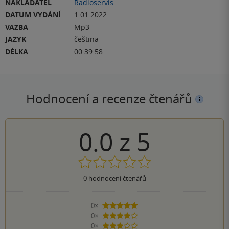
NAKLADATEL
Radioservis
DATUM VYDÁNÍ
1.01.2022
VAZBA
Mp3
JAZYK
čeština
DÉLKA
00:39:58
Hodnocení a recenze čtenářů
0.0
z
5
0
hodnocení čtenářů
0×
5 hvězdiček
0×
4 hvězdičky
0×
3 hvězdičky