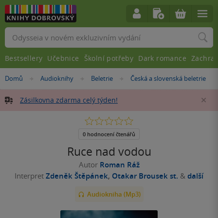
Vyhledávání
Bestsellery
Učebnice
Školní potřeby
Dark romance
Zachra
Nacházíte
Domů
Audioknihy
Beletrie
Česká a slovenská beletrie
»
»
»
se
zde:
Zásilkovna zdarma celý týden!
Za
0.0
z
5
0 hodnocení čtenářů
hvězdiček
Ruce nad vodou
Autor
Roman Ráž
Interpret
Zdeněk Štěpánek
,
Otakar Brousek st.
&
další
Audiokniha (Mp3)