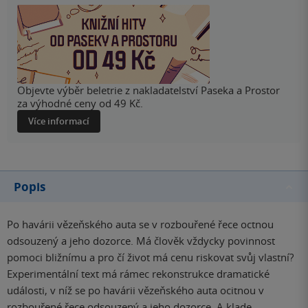
Objevte výběr beletrie z nakladatelství Paseka a Prostor
za výhodné ceny od 49 Kč.
Více informací
Popis
Po havárii vězeňského auta se v rozbouřené řece octnou
odsouzený a jeho dozorce. Má člověk vždycky povinnost
pomoci bližnímu a pro čí život má cenu riskovat svůj vlastní?
Experimentální text má rámec rekonstrukce dramatické
události, v níž se po havárii vězeňského auta ocitnou v
rozbouřené řece odsouzený a jeho dozorce. A klade