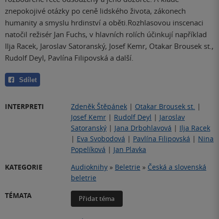
znepokojivé otázky po ceně lidského života, zákonech
humanity a smyslu hrdinství a oběti.Rozhlasovou inscenaci
natočil režisér Jan Fuchs, v hlavních rolích účinkují například
Ilja Racek, Jaroslav Satoranský, Josef Kemr, Otakar Brousek st.,
Rudolf Deyl, Pavlína Filipovská a další.
Sdílet
INTERPRETI
Zdeněk Štěpánek
|
Otakar Brousek st.
|
Josef Kemr
|
Rudolf Deyl
|
Jaroslav
Satoranský
|
Jana Drbohlavová
|
Ilja Racek
|
Eva Svobodová
|
Pavlína Filipovská
|
Nina
Popelíková
|
Jan Plavka
KATEGORIE
Audioknihy
»
Beletrie
»
Česká a slovenská
beletrie
TÉMATA
Přidat téma