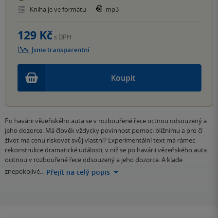
Kniha je ve formátu
mp3
129 Kč
s DPH
Jsme transparentní
Koupit
Po havárii vězeňského auta se v rozbouřené řece octnou odsouzený a
jeho dozorce. Má člověk vždycky povinnost pomoci bližnímu a pro čí
život má cenu riskovat svůj vlastní? Experimentální text má rámec
rekonstrukce dramatické události, v níž se po havárii vězeňského auta
ocitnou v rozbouřené řece odsouzený a jeho dozorce. A klade
znepokojivé…
Přejít na celý popis