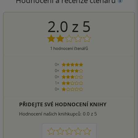
Hodnocení a recenze čtenářů
2.0
z
5
1
hodnocení čtenářů
0×
5 hvězdiček
0×
4 hvězdičky
0×
3 hvězdičky
1×
2 hvězdičky
0×
1 hvezdička
PŘIDEJTE SVÉ HODNOCENÍ KNIHY
Hodnocení našich knihkupců: 0.0 z 5
1
2
3
4
5