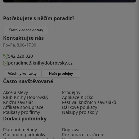
Potřebujete s něčím poradit?
Často kladené dotazy
Kontaktujte nás
Po–Pá:
8:00–17:00
542 220 320
poradime@knihydobrovsky.cz
Všechny kontakty
Naše prodejny
Často navštěvované
Akce a slevy
Prodejny
Klub Knihy Dobrovský
Aplikace KDčko
Knižní závisláci
Festival knižních závisláků
Affiliate spolupráce
Dárkové poukazy
Poukazy pro firmy
Nákupy pro školy
Dodací podmínky
Platební metody
Doprava
Obchodní podmínky
Reklamace a vrácení