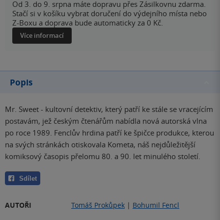
Od 3. do 9. srpna máte dopravu přes Zásilkovnu zdarma.
Stačí si v košíku vybrat doručení do výdejního místa nebo
Z-Boxu a doprava bude automaticky za 0 Kč.
Více informací
Popis
Mr. Sweet - kultovní detektiv, který patří ke stále se vracejícím
postavám, jež českým čtenářům nabídla nová autorská vlna
po roce 1989. Fenclův hrdina patří ke špičce produkce, kterou
na svých stránkách otiskovala Kometa, náš nejdůležitější
komiksový časopis přelomu 80. a 90. let minulého století.
Sdílet
AUTOŘI
Tomáš Prokůpek
|
Bohumil Fencl