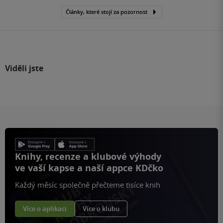
Články, které stojí za pozornost
Viděli jste
Knihy, recenze a klubové výhody
ve vaší kapse a naší appce KDčko
Každý měsíc společně přečteme tisíce knih
Více o aplikaci
Více o klubu