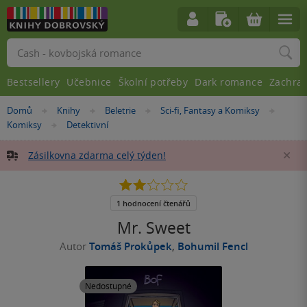
Vyhledávání
Bestsellery
Učebnice
Školní potřeby
Dark romance
Zachra
Nacházíte
Domů
Knihy
Beletrie
Sci-fi, Fantasy a Komiksy
»
»
»
»
se
Komiksy
Detektivní
»
zde:
Zásilkovna zdarma celý týden!
Za
2.0
z
5
1 hodnocení čtenářů
hvězdiček
Mr. Sweet
Autor
Tomáš Prokůpek
,
Bohumil Fencl
Nedostupné