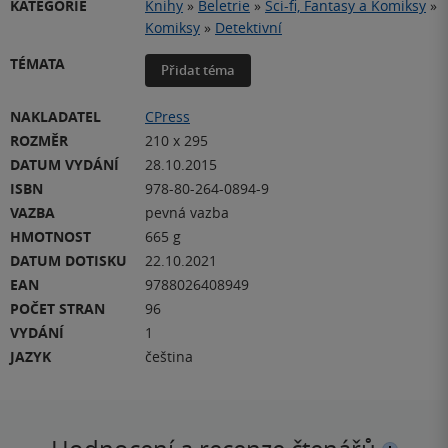
KATEGORIE
Knihy
»
Beletrie
»
Sci-fi, Fantasy a Komiksy
»
Komiksy
»
Detektivní
TÉMATA
Přidat téma
NAKLADATEL
CPress
ROZMĚR
210 x 295
DATUM VYDÁNÍ
28.10.2015
ISBN
978-80-264-0894-9
VAZBA
pevná vazba
HMOTNOST
665 g
DATUM DOTISKU
22.10.2021
EAN
9788026408949
POČET STRAN
96
VYDÁNÍ
1
JAZYK
čeština