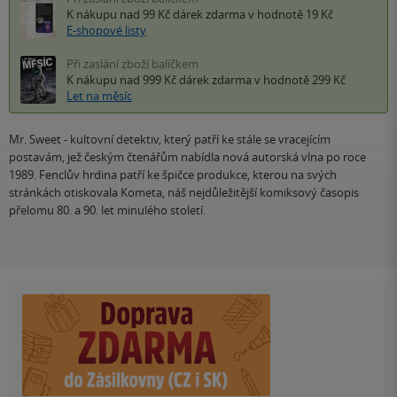
K nákupu nad 99 Kč
dárek zdarma
v hodnotě 19 Kč
E-shopové listy
Při zaslání zboží balíčkem
K nákupu nad 999 Kč
dárek zdarma
v hodnotě 299 Kč
Let na měsíc
Mr. Sweet - kultovní detektiv, který patří ke stále se vracejícím
postavám, jež českým čtenářům nabídla nová autorská vlna po roce
1989. Fenclův hrdina patří ke špičce produkce, kterou na svých
stránkách otiskovala Kometa, náš nejdůležitější komiksový časopis
přelomu 80. a 90. let minulého století.