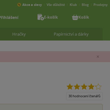
Akce a slevy
Vše důležité
Klub
Blog
Prodejny
E-košík
Košík
Přihlášení
Hračky
Papírnictví a dárky
Zav
4.2
z
5
30 hodnocení čtenářů
hvězd