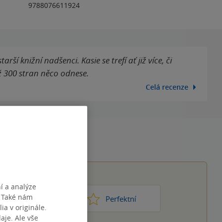
9788076611924
ší knižní nadšenci. Kasie se trefí ať již více, či
ž 300 stran něco odnese.
Celá recenze
í a analýze
. Také nám
1
2
3
4
5
ic moc
Perfektní
ia v originále.
je. Ale vše