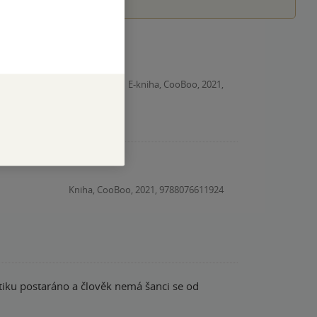
E-kniha, CooBoo, 2021,
Kniha, CooBoo, 2021, 9788076611924
antiku postaráno a člověk nemá šanci se od