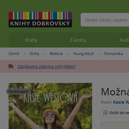
Vyhledávání
Knihy
E-knihy
Aud
Nacházíte
Domů
Knihy
Beletrie
Young Adult
Romantika
»
»
»
»
se
zde:
Zásilkovna zdarma celý týden!
Možná
Nedostupné
Autor
Kasie 
Uložit do 