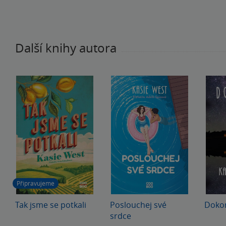
mám mnohem raději.
Další knihy autora
Připravujeme
Tak jsme se potkali
Poslouchej své
Dokon
srdce