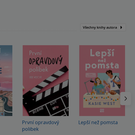
Všechny knihy autora
Následu
První opravdový
Lepší než pomsta
polibek