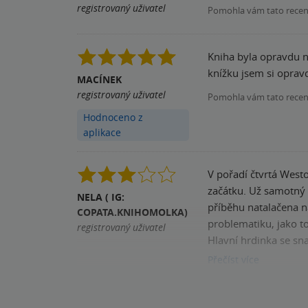
registrovaný uživatel
Pomohla vám tato rece
Kniha byla opravdu n
MACÍNEK
registrovaný uživatel
Pomohla vám tato rece
Hodnoceno z
aplikace
V pořadí čtvrtá West
začátku. Už samotný 
NELA ( IG:
příběhu natalačena n
COPATA.KNIHOMOLKA)
problematiku, jako t
registrovaný uživatel
Hlavní hrdinka se sn
pohledu nemůže nabíd
Přečíst
více
různých květin. V to
Pomohla vám tato rece
a přečetla jsem ho b
nevidím žádnou přida