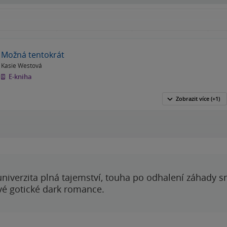
Možná tentokrát
Kasie Westová
E-kniha
Zobrazit
více
(+1)
 univerzita plná tajemství, touha po odhalení záhady 
ové gotické dark romance.