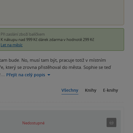
Při zaslání zboží balíčkem
K nákupu nad 999 Kč
dárek zdarma
v hodnotě 299 Kč
Let na měsíc
á tam bude. No, musí tam být, pracuje totiž v místním
ře, který se zrovna přistěhoval do města. Sophie se teď
y.…
Přejít na celý popis
Všechny
Knihy
E-knihy
Nedostu
Nedostupné