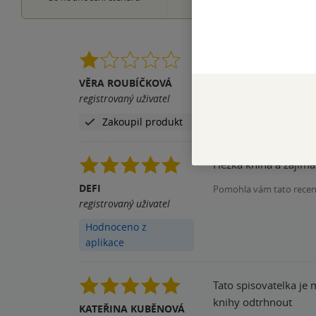
Absolutně bez děje. S
VĚRA ROUBÍČKOVÁ
Pomohla vám tato rece
registrovaný uživatel
Zakoupil produkt
Hezká kniha a zajíma
DEFI
Pomohla vám tato rece
registrovaný uživatel
Hodnoceno z
aplikace
Tato spisovatelka je 
knihy odtrhnout
KATEŘINA KUBĚNOVÁ