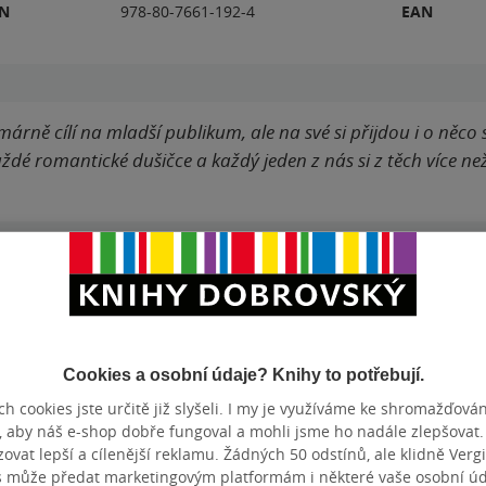
BN
978-80-7661-192-4
EAN
árně cílí na mladší publikum, ale na své si přijdou i o něco star
dé romantické dušičce a každý jeden z nás si z těch více ne
Hodnocení a recenze čtenářů
Cookies a osobní údaje? Knihy to potřebují.
k
PŘIDEJTE SVÉ HODNOCENÍ KNIHY
h cookies jste určitě již slyšeli. I my je využíváme ke shromažďován
, aby náš e-shop dobře fungoval a mohli jsme ho nadále zlepšovat
N
Hodnocení našich knihkupců: 4.0 z 5
vat lepší a cílenější reklamu. Žádných 50 odstínů, ale klidně Vergil
s může předat marketingovým platformám i některé vaše osobní úda