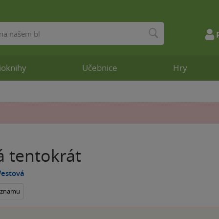
ioknihy
Učebnice
Hry
 tentokrát
Westová
seznamu