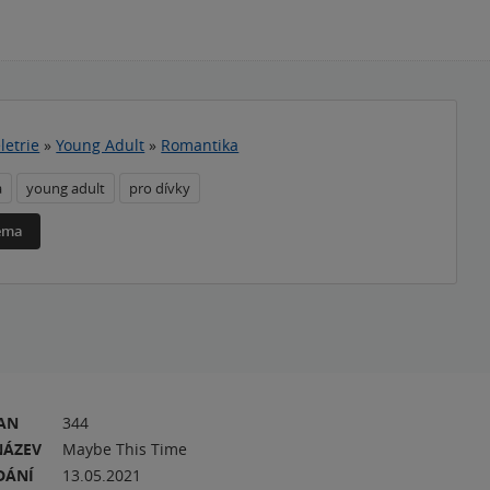
letrie
»
Young Adult
»
Romantika
a
young adult
pro dívky
téma
RAN
344
NÁZEV
Maybe This Time
DÁNÍ
13.05.2021