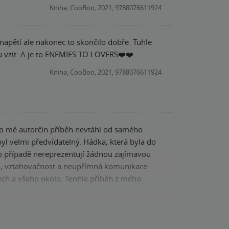
Kniha, CooBoo, 2021, 9788076611924
apětí ale nakonec to skončilo dobře. Tuhle
knížku jsem si opravdu neskutecne uzila a vůbec nebylo těžké se do pribehu na chvilku vzit. A je to ENEMIES TO LOVERS❤️❤️.
Kniha, CooBoo, 2021, 9788076611924
 co mě autorčin příběh nevtáhl od samého
yl velmi předvídatelný. Hádka, která byla do
mto případě nereprezentují žádnou zajímavou
go, vztahovačnost a neupřímná komunikace.
ech a všeho okolo. Tenhle příběh z mého
 líbilo bylo prostředí a také představování
la. Jako vždy příběh plynul na příjemné vlně
Kniha, CooBoo, 2021, 9788076611924
ráda se k nim vracím, ale v tomto příběhu
erou nedoporučím. Jiné autorčiny příběhy