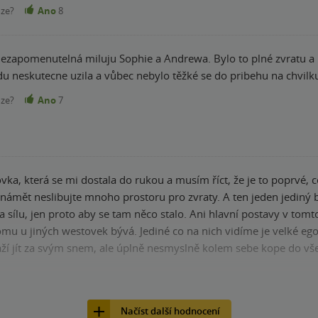
nze?
Ano
8
ezapomenutelná miluju Sophie a Andrewa. Bylo to plné zvratu a n
nze?
Ano
7
ovka, která se mi dostala do rukou a musím říct, že je to poprvé,
námět neslibujte mnoho prostoru pro zvraty. A ten jeden jediný b
a sílu, jen proto aby se tam něco stalo. Ani hlavní postavy v to
omu u jiných westovek bývá. Jediné co na nich vidíme je velké e
aží jít za svým snem, ale úplně nesmyslně kolem sebe kope do vš
nout čtenářům tolik, co jiné autorčiny knihy. Co se mi na příběhu
mto ohledu jsem se, poměrně netradičním způsobem, něco dozvědě
nze?
Ano
7
ěhem jednoho dne. Autorčiny knihy jsou stále jednohubkou. Moc 
Načíst další hodnocení
nou hodnotu nebo originalitu. Tohle je za mě první westovka, kt