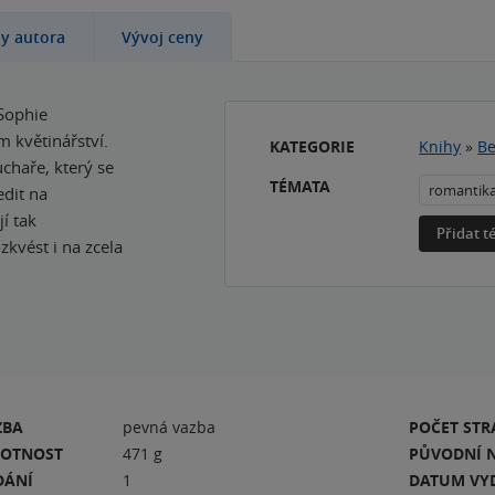
hy autora
Vývoj ceny
 Sophie
m květinářství.
KATEGORIE
Knihy
»
Be
uchaře, který se
TÉMATA
romantik
edit na
í tak
Přidat 
zkvést i na zcela
ZBA
pevná vazba
POČET ST
OTNOST
471 g
PŮVODNÍ 
DÁNÍ
1
DATUM VY