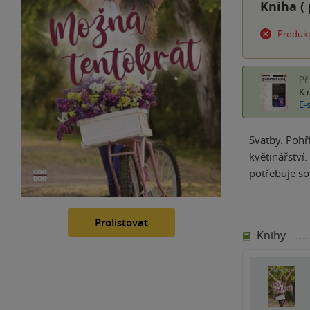
Kniha (
Produkt
Př
K 
E-
Svatby. Pohř
květinářství
potřebuje so
Prolistovat
Knihy