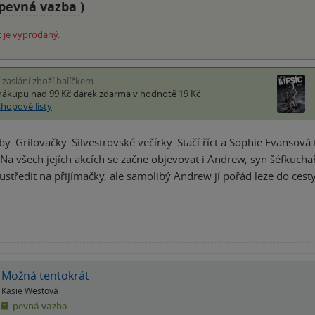
pevná vazba
)
 je vyprodaný.
i zaslání zboží balíčkem
nákupu nad 99 Kč
dárek zdarma
v hodnotě 19 Kč
shopové listy
by. Grilovačky. Silvestrovské večírky. Stačí říct a Sophie Evansov
. Na všech jejích akcích se začne objevovat i Andrew, syn šéfkucha
ustředit na přijímačky, ale samolibý Andrew jí pořád leze do cest
Možná tentokrát
Kasie Westová
pevná vazba