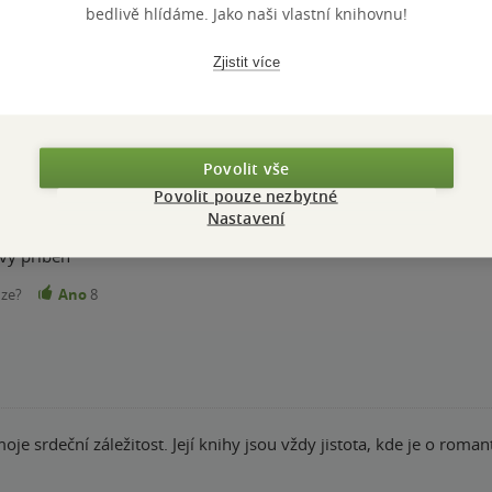
bedlivě hlídáme. Jako naši vlastní knihovnu!
Zjistit více
koro bez zápletky.
nze?
Ano
9
Povolit vše
Povolit pouze nezbytné
Nastavení
vý příběh
nze?
Ano
8
moje srdeční záležitost. Její knihy jsou vždy jistota, kde je o rom