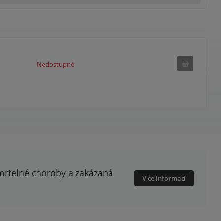
Nedostupné
Nedostupné
smrtelné choroby a zakázaná
Více informací