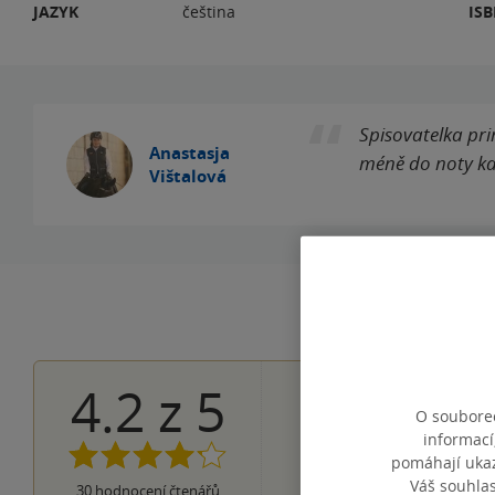
JAZYK
čeština
IS
Spisovatelka prim
Anastasja
méně do noty kaž
Vištalová
4.2
z
5
16×
5 hvězdiče
O souborec
8×
4 hvězdičky
informací
4×
3 hvězdičky
pomáhají ukazo
0×
2 hvězdičky
Váš souhla
2×
30
hodnocení čtenářů
1 hvezdička