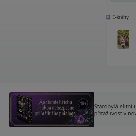
E-knihy
Starobylá elitní
přitažlivost v n