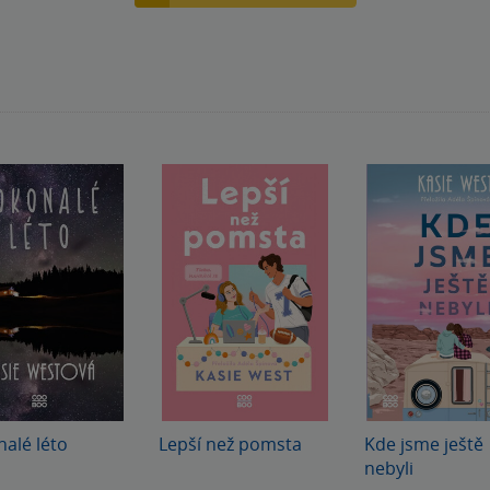
 Hodnotím tedy 3/5.
alé léto
Lepší než pomsta
Kde jsme ještě
nebyli