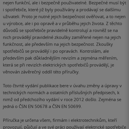
nejen funkční, ale i bezpečně použivatelné. Bezpečné musí být
i spotřebiče, které již byly používány a prodávají se dalšímu
uživateli. Proto je nutné jejich bezpečnost ověřovat, a to nejen
u výrobce, ale i po opravě a v průběhu jejich života. Z těchto
důvodů se spotřebiče pravidelně kontrolují a rovněž se na
nich provádějí pravidelné zkoušky zaměřené nejen na jejich
funkčnost, ale především na jejich bezpečnost. Zkoušky
spotřebičů se provádějí i po opravách. Kontrolám, ale
především pak důkladnějším revizím a zejména měřením,
která se při revizích elektrických spotřebičů provádějí, je
věnován závěrečný oddíl této příručky.
Toto čtvrté vydání publikace bere v úvahu změny a úpravy v
technických normách a ostatních příslušných předpisech, k
nimž od předchozího vydání v roce 2012 došlo. Zejména se
jedná o ČSN EN 50678 a ČSN EN 50699.
Příručka je určena všem, firmám i elektrotechnikům, kteří
provozují, půjčují a ve své práci používají elektrické spotřebiče