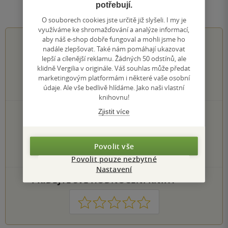
Hodnocení a recenze čtenářů
potřebují.
O souborech cookies jste určitě již slyšeli. I my je
využíváme ke shromažďování a analýze informací,
aby náš e-shop dobře fungoval a mohli jsme ho
0.0
z
5
nadále zlepšovat. Také nám pomáhají ukazovat
lepší a cílenější reklamu. Žádných 50 odstínů, ale
klidně Vergilia v originále. Váš souhlas může předat
marketingovým platformám i některé vaše osobní
údaje. Ale vše bedlivě hlídáme. Jako naši vlastní
0
hodnocení čtenářů
knihovnu!
Zjistit více
0×
5 hvězdiček
0×
4 hvězdičky
0×
3 hvězdičky
0×
Povolit vše
2 hvězdičky
0×
1 hvezdička
Povolit pouze nezbytné
Nastavení
PŘIDEJTE SVÉ HODNOCENÍ KNIHY
1
2
3
4
5