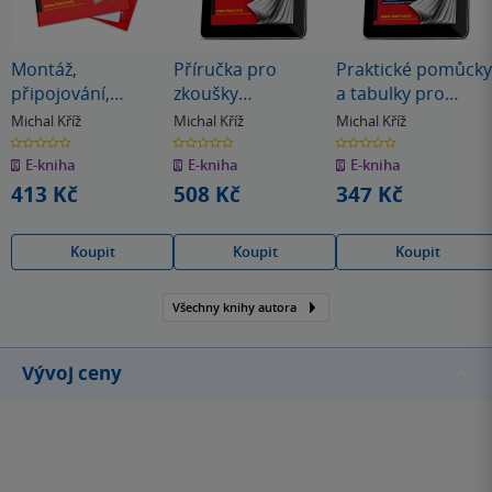
Montáž,
Příručka pro
Praktické pomůcky
připojování,
zkoušky
a tabulky pro
kontroly a revize
elektrotechniků a
elektrotechniky (sv
Michal Kříž
Michal Kříž
Michal Kříž
elektrických
vedoucích
120)
0.0
0.0
0.0
z
z
z
spotřebičů (sv. 118)
elektrotechniků (sv.
E-kniha
E-kniha
E-kniha
5
5
5
hvězdiček
hvězdiček
hvězdiček
121)
413 Kč
508 Kč
347 Kč
Koupit
Koupit
Koupit
Všechny knihy autora
Vývoj ceny