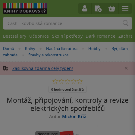
Vyhledávání
Bestsellery
Učebnice
Školní potřeby
Dark romance
Zachra
Nacházíte
Domů
Knihy
Naučná literatura
Hobby
Byt, dům,
»
»
»
»
se
zahrada
Stavby a rekonstrukce
»
zde:
Zásilkovna zdarma celý týden!
Za
0.0
z
5
0 hodnocení čtenářů
hvězdiček
Montáž, připojování, kontroly a revize
elektrických spotřebičů
Autor
Michal Kříž
Nedostupné