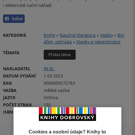
i elektrické ruční nářadí.
Sdílet
KATEGORIE
Knihy
»
Naučná literatura
»
Hobby
»
Byt,
dům, zahrada
»
Stavby a rekonstrukce
TÉMATA
Přidat téma
NAKLADATEL
IN-EL
DATUM VYDÁNÍ
1.03.2023
EAN
0000000572763
VAZBA
měkká vazba
JAZYK
čeština
POČET STRAN
192
ISBN
0000000572763
Cookies a osobní údaje? Knihy to