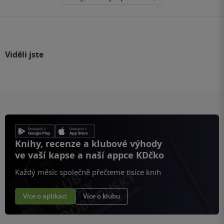
Viděli jste
Knihy, recenze a klubové výhody
ve vaší kapse a naší appce KDčko
Každý měsíc společně přečteme tisíce knih
Více o aplikaci
Více o klubu