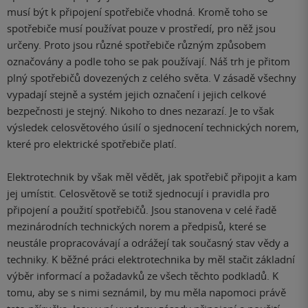
musí být k připojení spotřebiče vhodná. Kromě toho se
spotřebiče musí používat pouze v prostředí, pro něž jsou
určeny. Proto jsou různé spotřebiče různým způsobem
označovány a podle toho se pak používají. Náš trh je přitom
plný spotřebičů dovezených z celého světa. V zásadě všechny
vypadají stejně a systém jejich označení i jejich celkové
bezpečnosti je stejný. Nikoho to dnes nezarazí. Je to však
výsledek celosvětového úsilí o sjednocení technických norem,
které pro elektrické spotřebiče platí.
Elektrotechnik by však měl vědět, jak spotřebič připojit a kam
jej umístit. Celosvětově se totiž sjednocují i pravidla pro
připojení a použití spotřebičů. Jsou stanovena v celé řadě
mezinárodních technických norem a předpisů, které se
neustále propracovávají a odrážejí tak současný stav vědy a
techniky. K běžné práci elektrotechnika by měl stačit základní
výběr informací a požadavků ze všech těchto podkladů. K
tomu, aby se s nimi seznámil, by mu měla napomoci právě