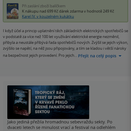
Při zaslání zboží balíčkem
K nákupu nad 699 Kč
dárek zdarma
v hodnotě 249 Kč
Karel IV. v kouzelném kukátku
I když účel a princip uplatnění těch základních elektrických spotřebičů se
v podstatě za více než 100 let využívání elektrické energie nezměnil,
přibyla a neustále přibývá řada spotřebičů nových. Zvýšil se jejich výkon,
zvýšilo se napětí, na něž jsou připojovány, a tím se kladou i větší nároky
na bezpečnost jejich provedení. Pro jejich…
Přejít na celý popis
Jako jediná přežila hromadnou sebevraždu sekty. Po
dvaceti letech se minulost vrací a festival na odlehlém