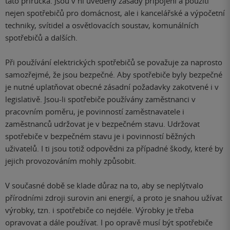
tato příručka. Jsou v ní uvedeny zásady připojení a použití
nejen spotřebičů pro domácnost, ale i kancelářské a výpočetní
techniky, svítidel a osvětlovacích soustav, komunálních
spotřebičů a dalších.
Při používání elektrických spotřebičů se považuje za naprosto
samozřejmé, že jsou bezpečné. Aby spotřebiče byly bezpečné
je nutné uplatňovat obecné zásadní požadavky zakotvené i v
legislativě. Jsou-li spotřebiče používány zaměstnanci v
pracovním poměru, je povinností zaměstnavatele i
zaměstnanců udržovat je v bezpečném stavu. Udržovat
spotřebiče v bezpečném stavu je i povinností běžných
uživatelů. I ti jsou totiž odpovědni za případné škody, které by
jejich provozováním mohly způsobit.
V současné době se klade důraz na to, aby se neplýtvalo
přírodními zdroji surovin ani energií, a proto je snahou užívat
výrobky, tzn. i spotřebiče co nejdéle. Výrobky je třeba
opravovat a dále používat. I po opravě musí být spotřebiče