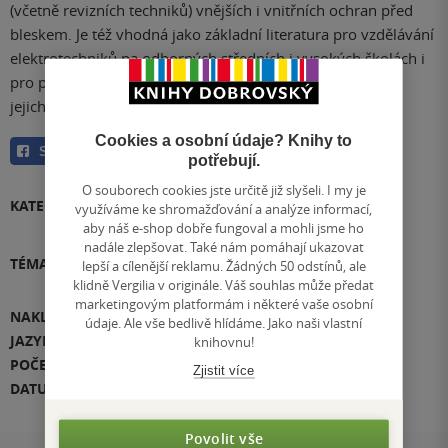
(včetně revizních techniků) vnějších i vnitřních ochran před
bleskem. Je též vhodná jako základní literatura pro vzdělávání
elektrotechniků na odborných středních i vysokých školách i
pro přípravu elektrotechniků ke zkouškám a přezkoušení
jejich odborné způsobilosti.
Cookies a osobní údaje? Knihy to
Sdílet
potřebují.
O souborech cookies jste určitě již slyšeli. I my je
KATEGORIE
E-knihy
»
Naučná literatura
»
Hobby
»
využíváme ke shromažďování a analýze informací,
Kutilství
aby náš e-shop dobře fungoval a mohli jsme ho
nadále zlepšovat. Také nám pomáhají ukazovat
TÉMATA
lepší a cílenější reklamu. Žádných 50 odstínů, ale
Přidat téma
klidně Vergilia v originále. Váš souhlas může předat
marketingovým platformám i některé vaše osobní
NAKLADATEL
IN-EL
údaje. Ale vše bedlivě hlídáme. Jako naši vlastní
JAZYK
čeština
knihovnu!
POČET STRAN
128
Zjistit více
DATUM VYDÁNÍ
1.01.2020
Povolit vše