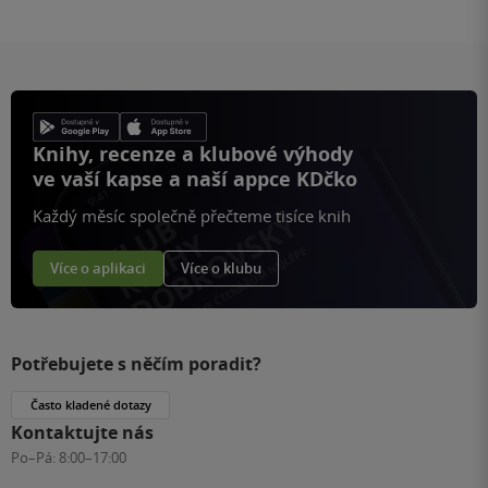
Knihy, recenze a klubové výhody
ve vaší kapse a naší appce KDčko
Každý měsíc společně přečteme tisíce knih
Více o aplikaci
Více o klubu
Potřebujete s něčím poradit?
Často kladené dotazy
Kontaktujte nás
Po–Pá:
8:00–17:00