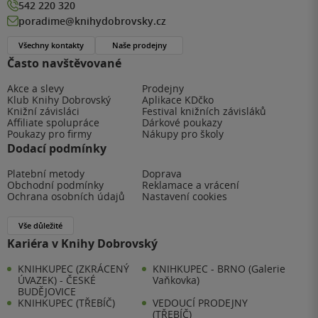
542 220 320
poradime@knihydobrovsky.cz
Všechny kontakty
Naše prodejny
Často navštěvované
Akce a slevy
Prodejny
Klub Knihy Dobrovský
Aplikace KDčko
Knižní závisláci
Festival knižních závisláků
Affiliate spolupráce
Dárkové poukazy
Poukazy pro firmy
Nákupy pro školy
Dodací podmínky
Platební metody
Doprava
Obchodní podmínky
Reklamace a vrácení
Ochrana osobních údajů
Nastavení cookies
Vše důležité
Kariéra v Knihy Dobrovský
KNIHKUPEC (ZKRÁCENÝ
KNIHKUPEC - BRNO (Galerie
ÚVAZEK) - ČESKÉ
Vaňkovka)
BUDĚJOVICE
KNIHKUPEC (TŘEBÍČ)
VEDOUCÍ PRODEJNY
(TŘEBÍČ)