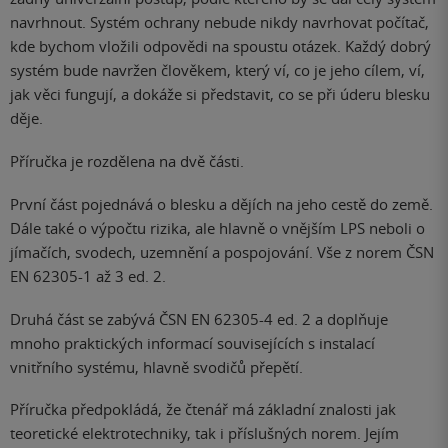
navrhnout. Systém ochrany nebude nikdy navrhovat počítač,
kde bychom vložili odpovědi na spoustu otázek. Každý dobrý
systém bude navržen člověkem, který ví, co je jeho cílem, ví,
jak věci fungují, a dokáže si představit, co se při úderu blesku
děje.
Příručka je rozdělena na dvě části.
První část pojednává o blesku a dějích na jeho cestě do země.
Dále také o výpočtu rizika, ale hlavně o vnějším LPS neboli o
jímačích, svodech, uzemnění a pospojování. Vše z norem ČSN
EN 62305-1 až 3 ed. 2.
Druhá část se zabývá ČSN EN 62305-4 ed. 2 a doplňuje
mnoho praktických informací souvisejících s instalací
vnitřního systému, hlavně svodičů přepětí.
Příručka předpokládá, že čtenář má základní znalosti jak
teoretické elektrotechniky, tak i příslušných norem. Jejím