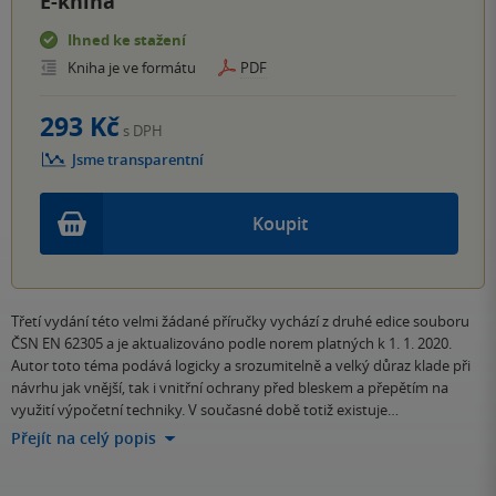
E-kniha
Ihned ke stažení
Kniha je ve formátu
PDF
293 Kč
s DPH
Jsme transparentní
Koupit
Třetí vydání této velmi žádané příručky vychází z druhé edice souboru
ČSN EN 62305 a je aktualizováno podle norem platných k 1. 1. 2020.
Autor toto téma podává logicky a srozumitelně a velký důraz klade při
návrhu jak vnější, tak i vnitřní ochrany před bleskem a přepětím na
využití výpočetní techniky. V současné době totiž existuje…
Přejít na celý popis