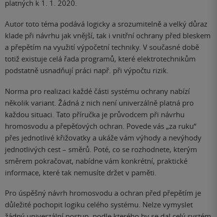
platných k 1. 1. 2020.
Autor toto téma podává logicky a srozumitelně a velký důraz
klade při návrhu jak vnější, tak i vnitřní ochrany před bleskem
a přepětím na využití výpočetní techniky. V současné době
totiž existuje celá řada programů, které elektrotechnikům
podstatně usnadňují práci např. při výpočtu rizik.
Norma pro realizaci každé části systému ochrany nabízí
několik variant. Žádná z nich není univerzálně platná pro
každou situaci. Tato příručka je průvodcem při návrhu
hromosvodu a přepěťových ochran. Povede vás „za ruku“
přes jednotlivé křižovatky a ukáže vám výhody a nevýhody
jednotlivých cest – směrů. Poté, co se rozhodnete, kterým
směrem pokračovat, nabídne vám konkrétní, praktické
informace, které tak nemusíte držet v paměti.
Pro úspěšný návrh hromosvodu a ochran před přepětím je
důležité pochopit logiku celého systému. Nelze vymyslet
žádný univerzální postup, podle kterého by se dal celý systém