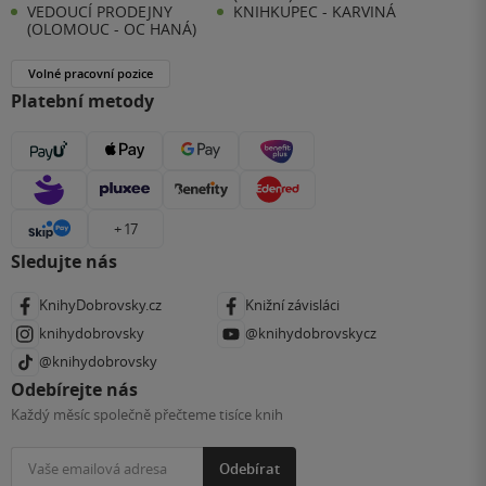
VEDOUCÍ PRODEJNY
KNIHKUPEC - KARVINÁ
(OLOMOUC - OC HANÁ)
Volné pracovní pozice
Platební metody
+ 17
Sledujte nás
KnihyDobrovsky.cz
Knižní závisláci
knihydobrovsky
@knihydobrovskycz
@knihydobrovsky
Odebírejte nás
Každý měsíc společně přečteme tisíce knih
Odebírat