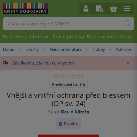
Vyhledávání
Bestsellery
Učebnice
Školní potřeby
Dark romance
Zachra
Nacházíte
Domů
E-knihy
Naučná literatura
Hobby
Kutilství
»
»
»
»
se
zde:
Zásilkovna zdarma celý týden!
Za
0.0
z
5
0 hodnocení čtenářů
hvězdiček
Vnější a vnitřní ochrana před bleskem
(DP sv. 24)
Autor
David Klimša
E-kniha