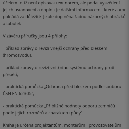
účelem totiž není opisovat text norem, ale podat vysvětlení
jejich ustanovení a doplnit je dalšími informacemi, které autor
pokládá za důležité. Je ale doplněna řadou názorných obrázků
a tabulek.
V závěru příručky jsou 4 přílohy:
- příklad zprávy o revizi vnější ochrany před bleskem
(hromosvodu),
- příklad zprávy o revizi vnitřního systému ochrany proti
přepětí,
- praktická pomůcka „Ochrana před bleskem podle souboru
ČSN EN 62305“,
- praktická pomůcka „Přibližné hodnoty odporu zemničů
podle jejich rozměrů a charakteru půdy“.
Kniha je určena projektantům, montérům i provozovatelům