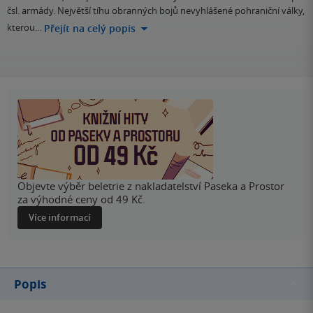
čsl. armády. Největší tíhu obranných bojů nevyhlášené pohraniční války,
kterou…
Přejít na celý popis
Objevte výběr beletrie z nakladatelství Paseka a Prostor
za výhodné ceny od 49 Kč.
Více informací
Popis