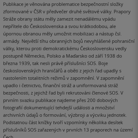
Publikace je věnována problematice bezpečnostní složky
zformované v ČSR v předvečer druhé světové války. Prapory
Stráže obrany státu měly zamezit nenadálému vpádu
nepřítele do Československa a svou krátkodobou, ale
úpornou obranou měly umožnit mobilizaci a nástup čsl.
armády. Největší tíhu obranných bojů nevyhlášené pohraniční
války, kterou proti demokratickému Československu vedly
postupně Německo, Polsko a Maďarsko od září 1938 do
března 1939, tak nesli právě příslušníci SOS. Boje
československých hraničářů a oběti z jejich řad upadly s
nastolením totalitních režimů v zapomnění. V zapomnění
upadlo i četnictvo, finanční stráž a uniformovaná stráž
bezpečnosti, z jejichž řad byli rekrutováni členové SOS. V
prvním svazku publikace najdeme přes 200 dobových
fotografií dokumentující tehdejší události a množství
archivních údajů o formování, výzbroji a výcviku jednotek.
Podstatnou část knížky tvoří vzpomínky několika desítek
příslušníků SOS zařazených v prvních 13 praporech na území
Čech.