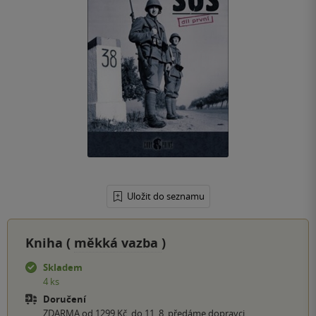
Uložit do seznamu
Kniha (
měkká vazba
)
Skladem
4 ks
Doručení
ZDARMA od 1299 Kč, do 11. 8. předáme dopravci