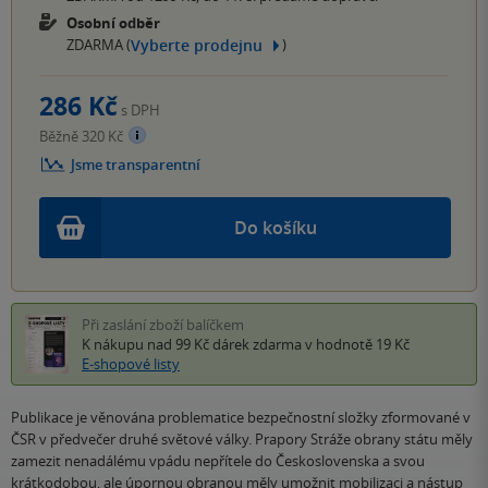
Osobní odběr
Vyberte prodejnu
ZDARMA (
)
286 Kč
s DPH
Běžně 320 Kč
Jsme transparentní
Do košíku
Při zaslání zboží balíčkem
K nákupu nad 99 Kč
dárek zdarma
v hodnotě 19 Kč
E-shopové listy
Publikace je věnována problematice bezpečnostní složky zformované v
ČSR v předvečer druhé světové války. Prapory Stráže obrany státu měly
zamezit nenadálému vpádu nepřítele do Československa a svou
krátkodobou, ale úpornou obranou měly umožnit mobilizaci a nástup