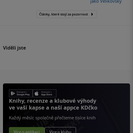
jako Velikovsky
Články, které stojí za pozornost
Viděli jste
Knihy, recenze a klubové výhody
ve vaší kapse a naší appce KDčko
Každý měsíc společně přečteme tisíce knih
Více o aplikaci
Více o klubu