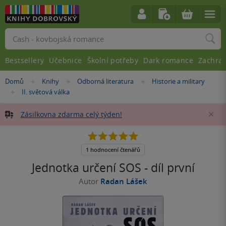
Vyhledávání
Bestsellery
Učebnice
Školní potřeby
Dark romance
Zachra
Nacházíte
Domů
Knihy
Odborná literatura
Historie a military
»
»
»
se
II. světová válka
»
zde:
Zásilkovna zdarma celý týden!
Za
5.0
z
5
1 hodnocení čtenářů
hvězdiček
Jednotka určení SOS - díl první
Autor
Radan Lášek