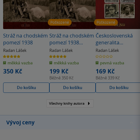
Poškozené
Poškozené
Stráž na chodském
Stráž na chodském
Československá
pomezí 1938
pomezí 1938
generalita
(poškozená)
(poškozená)
Radan Lášek
Radan Lášek
Radan Lášek
5.0
5.0
0.0
z
z
z
měkká vazba
měkká vazba
pevná vazba
5
5
5
hvězdiček
hvězdiček
hvězdiček
350 Kč
199 Kč
169 Kč
Běžně
350 Kč
Běžně
339 Kč
Do košíku
Do košíku
Do košíku
Všechny knihy autora
Vývoj ceny