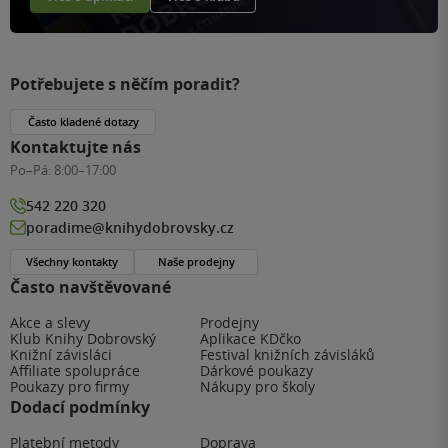
Potřebujete s něčím poradit?
Často kladené dotazy
Kontaktujte nás
Po–Pá:
8:00–17:00
542 220 320
poradime@knihydobrovsky.cz
Všechny kontakty
Naše prodejny
Často navštěvované
Akce a slevy
Prodejny
Klub Knihy Dobrovský
Aplikace KDčko
Knižní závisláci
Festival knižních závisláků
Affiliate spolupráce
Dárkové poukazy
Poukazy pro firmy
Nákupy pro školy
Dodací podmínky
Platební metody
Doprava