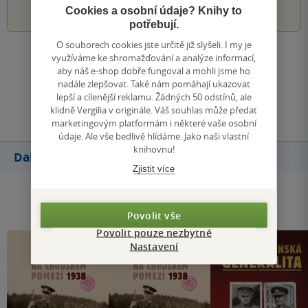
Cookies a osobní údaje? Knihy to
potřebují.
O souborech cookies jste určitě již slyšeli. I my je
využíváme ke shromažďování a analýze informací,
Zobrazit všechna hodnocení
aby náš e-shop dobře fungoval a mohli jsme ho
nadále zlepšovat. Také nám pomáhají ukazovat
lepší a cílenější reklamu. Žádných 50 odstínů, ale
Přidat hodnocení
klidně Vergilia v originále. Váš souhlas může předat
marketingovým platformám i některé vaše osobní
údaje. Ale vše bedlivě hlídáme. Jako naši vlastní
knihovnu!
Další knihy autora
Zjistit více
Povolit vše
Povolit pouze nezbytné
Nastavení