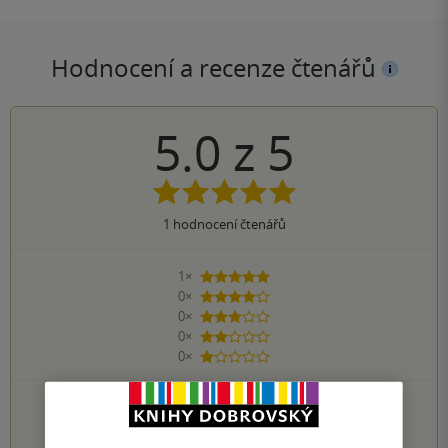
Hodnocení a recenze čtenářů
5.0
z
5
1
hodnocení čtenářů
1×
5 hvězdiček
0×
4 hvězdičky
0×
3 hvězdičky
0×
2 hvězdičky
0×
1 hvezdička
PŘIDEJTE SVÉ HODNOCENÍ KNIHY
1
2
3
4
5