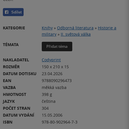
Sdílet
KATEGORIE
Knihy
»
Odborná literatura
»
Historie a
military
»
II. světová válka
TÉMATA
Přidat téma
NAKLADATEL
Codyprint
ROZMĚR
150 x 210 x 15
DATUM DOTISKU
23.04.2026
EAN
9788090296473
VAZBA
měkká vazba
HMOTNOST
398 g
JAZYK
čeština
POČET STRAN
304
DATUM VYDÁNÍ
15.05.2006
ISBN
978-80-902964-7-3