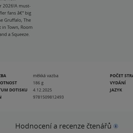
er 2026!A must-
ler fans â€“ big
e Gruffalo, The
nt in Town, Room
and a Squeeze.
ZBA
měkká vazba
POČET ST
OTNOST
186 g
VYDÁNÍ
TUM DOTISKU
4.12.2025
JAZYK
N
9781509812493
Hodnocení a recenze čtenářů