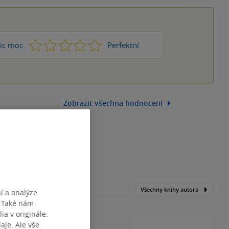
1
2
3
4
5
ic moc
Perfektní
Zobrazit všechna hodnocení
Všechny knihy autora
í a analýze
. Také nám
ia v originále.
je. Ale vše