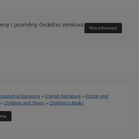
ženy i proměny českého venkova
Více informací
zojazyčná literatura
»
English literature
»
Fiction and
»
Children and Teens
»
Children's Books
téma