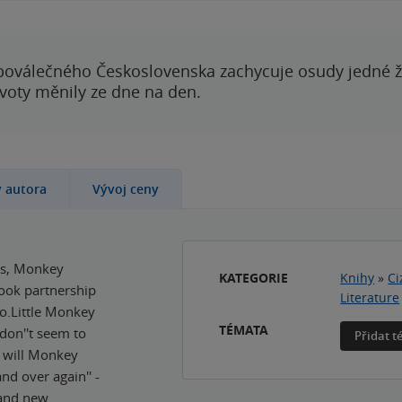
poválečného Československa zachycuje osudy jedné 
ivoty měnily ze dne na den.
y autora
Vývoj ceny
als, Monkey
KATEGORIE
Knihy
»
Ci
book partnership
Literature
lo.Little Monkey
TÉMATA
 don''t seem to
Přidat 
. will Monkey
nd over again'' -
rand new