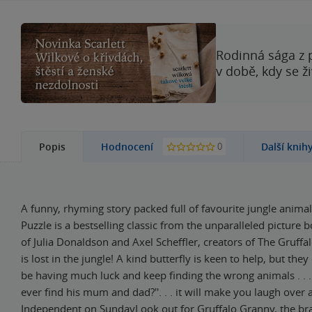
Rodinná sága z 
v době, kdy se ž
0
Popis
Hodnocení
Další knih
A funny, rhyming story packed full of favourite jungle anim
Puzzle is a bestselling classic from the unparalleled picture 
of Julia Donaldson and Axel Scheffler, creators of The Gruffa
is lost in the jungle! A kind butterfly is keen to help, but they
be having much luck and keep finding the wrong animals . . 
ever find his mum and dad?''. . . it will make you laugh over a
Independent on SundayLook out for Gruffalo Granny, the b