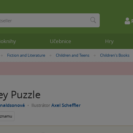
ioknihy
Učebnice
Hry
Fiction and Literature
Children and Teens
Children's Books
»
»
»
y Puzzle
onaldsonová
Ilustrátor
Axel Scheffler
seznamu