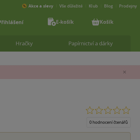
Akce a slevy
Vše důležité
Klub
Blog
Prodejny
E-košík
Košík
Přihlášení
Hračky
Papírnictví a dárky
Zav
0.0
z
5
0 hodnocení čtenářů
hvěz