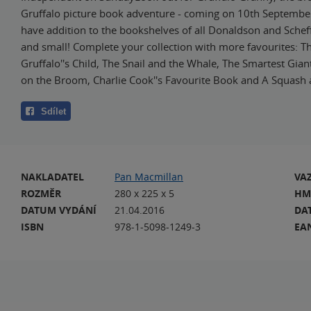
Gruffalo picture book adventure - coming on 10th Septemb
have addition to the bookshelves of all Donaldson and Scheff
and small! Complete your collection with more favourites: Th
Gruffalo''s Child, The Snail and the Whale, The Smartest Gia
on the Broom, Charlie Cook''s Favourite Book and A Squash 
Sdílet
NAKLADATEL
Pan Macmillan
VA
ROZMĚR
280 x 225 x 5
HM
DATUM VYDÁNÍ
21.04.2016
DA
ISBN
978-1-5098-1249-3
EA