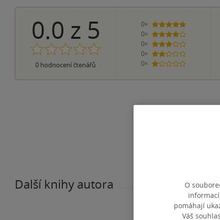
0.0
z
5
0×
5 hvězdiček
0×
4 hvězdičky
0×
3 hvězdičky
0×
2 hvězdičky
0×
0
hodnocení čtenářů
1 hvezdička
Další knihy autora
O souborec
informací
pomáhají ukazo
Váš souhla