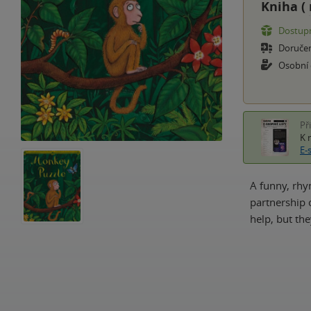
Kniha (
Dostupn
Doruče
Osobní
Př
K 
E-
A funny, rhy
partnership o
help, but th