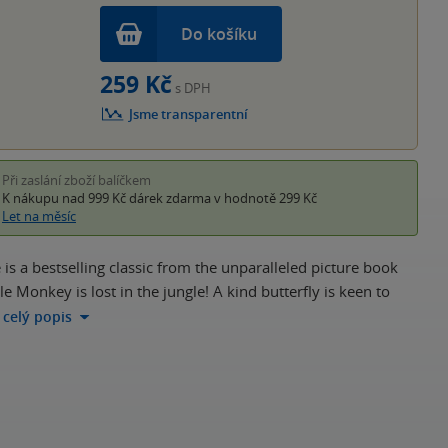
Do košíku
259 Kč
s DPH
Jsme transparentní
Při zaslání zboží balíčkem
K nákupu nad 999 Kč
dárek zdarma
v hodnotě 299 Kč
Let na měsíc
is a bestselling classic from the unparalleled picture book
e Monkey is lost in the jungle! A kind butterfly is keen to
 celý popis