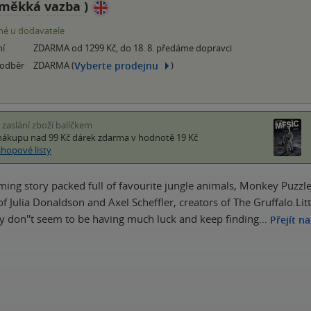
měkká vazba
)
é u dodavatele
ní
ZDARMA od 1299 Kč, do 18. 8. předáme dopravci
Vyberte prodejnu
 odběr
ZDARMA (
)
i zaslání zboží balíčkem
nákupu nad 99 Kč
dárek zdarma
v hodnotě 19 Kč
shopové listy
ming story packed full of favourite jungle animals, Monkey Puzzle 
f Julia Donaldson and Axel Scheffler, creators of The Gruffalo.Littl
ey don''t seem to be having much luck and keep finding…
Přejít na