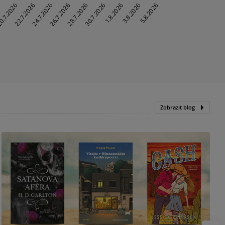
Zobrazit blog
N
p