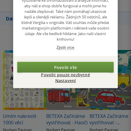
využíváme ke shromažďování a analýze informací,
aby náš e-shop dobře fungoval a mohli jsme ho
nadále zlepšovat. Také nám pomáhají ukazovat
lepší a cílenější reklamu. Žádných 50 odstínů, ale
Další knihy autora
klidně Vergilia v originále. Váš souhlas může předat
marketingovým platformám i některé vaše osobní
údaje. Ale vše bedlivě hlídáme. Jako naši vlastní
knihovnu!
Zjistit více
Povolit vše
Povolit pouze nezbytné
Nastavení
Umím nakreslit
BETEXA Začínáme
BETEXA Začínáme
1000 věcí
vystřihovat - Hasiči
vystřihovat -
Doprava
Norbert Pautner
Norbert Pautner
Norbert Pautner