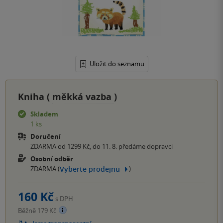
Uložit do seznamu
Kniha (
měkká vazba
)
Skladem
1 ks
Doručení
ZDARMA od 1299 Kč, do 11. 8. předáme dopravci
Osobní odběr
Vyberte prodejnu
ZDARMA (
)
160 Kč
s DPH
Běžně 179 Kč