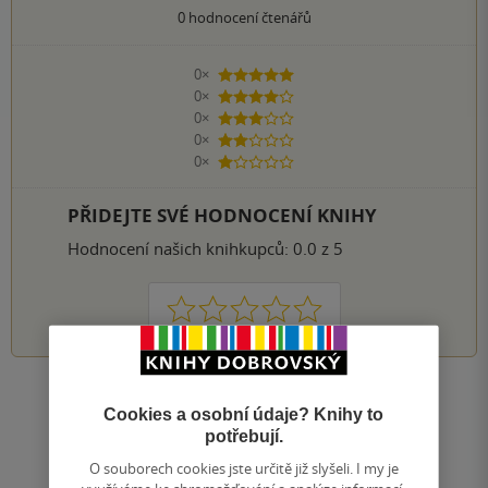
0
hodnocení čtenářů
0×
5 hvězdiček
0×
4 hvězdičky
0×
3 hvězdičky
0×
2 hvězdičky
0×
1 hvezdička
PŘIDEJTE SVÉ HODNOCENÍ KNIHY
Hodnocení našich knihkupců: 0.0 z 5
1
2
3
4
5
Zobrazit všechna hodnocení
Cookies a osobní údaje? Knihy to
potřebují.
Přidat hodnocení
O souborech cookies jste určitě již slyšeli. I my je