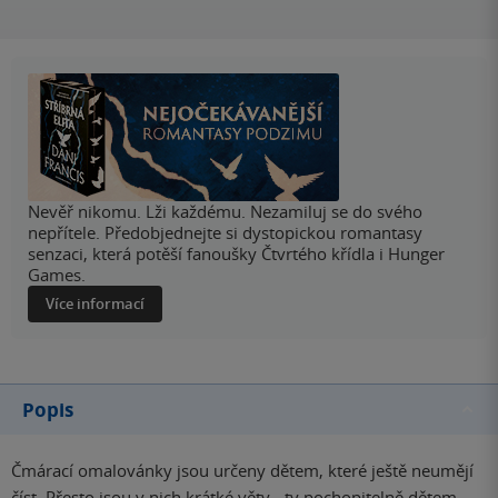
Nevěř nikomu. Lži každému. Nezamiluj se do svého
nepřítele. Předobjednejte si dystopickou romantasy
senzaci, která potěší fanoušky Čtvrtého křídla i Hunger
Games.
Více informací
Popis
Čmárací omalovánky jsou určeny dětem, které ještě neumějí
číst. Přesto jsou v nich krátké věty - ty pochopitelně dětem