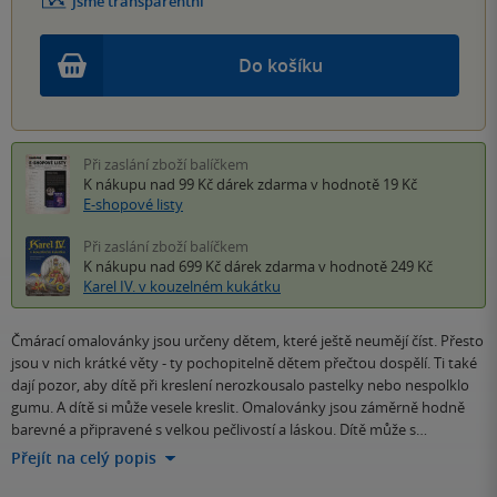
Jsme transparentní
Do košíku
Při zaslání zboží balíčkem
K nákupu nad 99 Kč
dárek zdarma
v hodnotě 19 Kč
E-shopové listy
Při zaslání zboží balíčkem
K nákupu nad 699 Kč
dárek zdarma
v hodnotě 249 Kč
Karel IV. v kouzelném kukátku
Čmárací omalovánky jsou určeny dětem, které ještě neumějí číst. Přesto
jsou v nich krátké věty - ty pochopitelně dětem přečtou dospělí. Ti také
dají pozor, aby dítě při kreslení nerozkousalo pastelky nebo nespolklo
gumu. A dítě si může vesele kreslit. Omalovánky jsou záměrně hodně
barevné a připravené s velkou pečlivostí a láskou. Dítě může s…
Přejít na celý popis