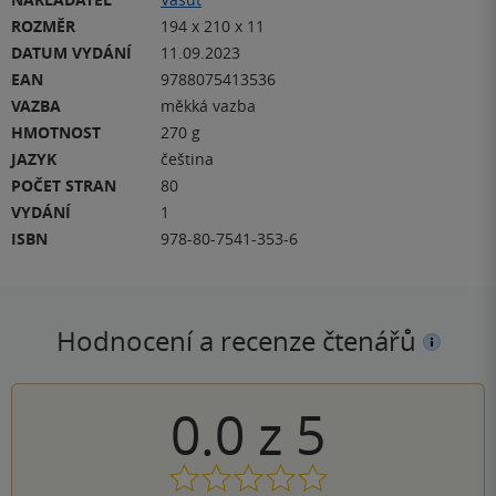
ROZMĚR
194 x 210 x 11
DATUM VYDÁNÍ
11.09.2023
EAN
9788075413536
VAZBA
měkká vazba
HMOTNOST
270 g
JAZYK
čeština
POČET STRAN
80
VYDÁNÍ
1
ISBN
978-80-7541-353-6
Hodnocení a recenze čtenářů
0.0
z
5