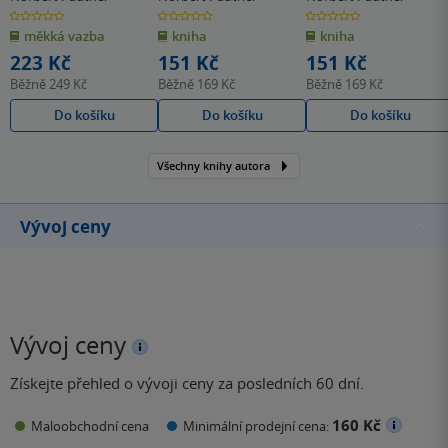
0.0
0.0
0.0
z
z
z
měkká vazba
kniha
kniha
5
5
5
hvězdiček
hvězdiček
hvězdiček
223 Kč
151 Kč
151 Kč
Běžně
249 Kč
Běžně
169 Kč
Běžně
169 Kč
Do košíku
Do košíku
Do košíku
Všechny knihy autora
Vývoj ceny
Vývoj ceny
Získejte přehled o vývoji ceny za posledních 60 dní.
160 Kč
Maloobchodní cena
Minimální prodejní cena: