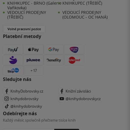
KNIHKUPEC - BRNO (Galerie
KNIHKUPEC (TŘEBÍČ)
Vaňkovka)
VEDOUCÍ PRODEJNY
VEDOUCÍ PRODEJNY
(TŘEBÍČ)
(OLOMOUC - OC HANÁ)
Volné pracovní pozice
Platební metody
+ 17
Sledujte nás
KnihyDobrovsky.cz
Knižní závisláci
knihydobrovsky
@knihydobrovskycz
@knihydobrovsky
Odebírejte nás
Každý měsíc společně přečteme tisíce knih