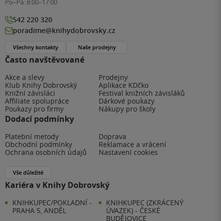
Po–Pá:
8:00–17:00
542 220 320
poradime@knihydobrovsky.cz
Všechny kontakty
Naše prodejny
Často navštěvované
Akce a slevy
Prodejny
Klub Knihy Dobrovský
Aplikace KDčko
Knižní závisláci
Festival knižních závisláků
Affiliate spolupráce
Dárkové poukazy
Poukazy pro firmy
Nákupy pro školy
Dodací podmínky
Platební metody
Doprava
Obchodní podmínky
Reklamace a vrácení
Ochrana osobních údajů
Nastavení cookies
Vše důležité
Kariéra v Knihy Dobrovský
KNIHKUPEC/POKLADNÍ -
KNIHKUPEC (ZKRÁCENÝ
PRAHA 5, ANDĚL
ÚVAZEK) - ČESKÉ
BUDĚJOVICE