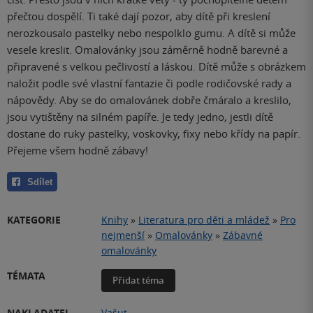
přečtou dospělí. Ti také dají pozor, aby dítě při kreslení
nerozkousalo pastelky nebo nespolklo gumu. A dítě si může
vesele kreslit. Omalovánky jsou záměrně hodně barevné a
připravené s velkou pečlivostí a láskou. Dítě může s obrázkem
naložit podle své vlastní fantazie či podle rodičovské rady a
nápovědy. Aby se do omalovánek dobře čmáralo a kreslilo,
jsou vytištěny na silném papíře. Je tedy jedno, jestli dítě
dostane do ruky pastelky, voskovky, fixy nebo křídy na papír.
Přejeme všem hodně zábavy!
Sdílet
KATEGORIE
Knihy
»
Literatura pro děti a mládež
»
Pro
nejmenší
»
Omalovánky
»
Zábavné
omalovánky
TÉMATA
Přidat téma
NAKLADATEL
Vašut