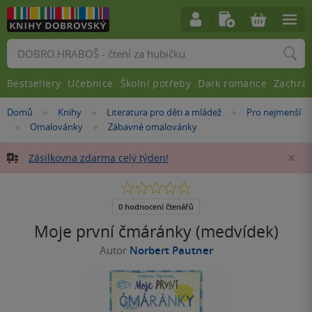
Vyhledávání
Bestsellery
Učebnice
Školní potřeby
Dark romance
Zachra
Nacházíte
Domů
Knihy
Literatura pro děti a mládež
Pro nejmenší
»
»
»
se
Omalovánky
Zábavné omalovánky
»
»
zde:
Zásilkovna zdarma celý týden!
Za
0.0
z
5
0 hodnocení čtenářů
hvězdiček
Moje první čmáránky (medvídek)
Autor
Norbert Pautner