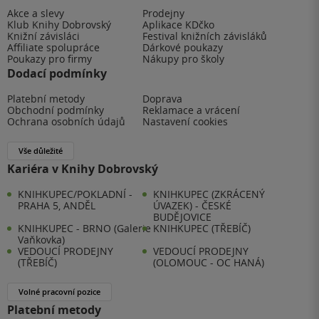
Akce a slevy
Prodejny
Klub Knihy Dobrovský
Aplikace KDčko
Knižní závisláci
Festival knižních závisláků
Affiliate spolupráce
Dárkové poukazy
Poukazy pro firmy
Nákupy pro školy
Dodací podmínky
Platební metody
Doprava
Obchodní podmínky
Reklamace a vrácení
Ochrana osobních údajů
Nastavení cookies
Vše důležité
Kariéra v Knihy Dobrovský
KNIHKUPEC/POKLADNÍ -
KNIHKUPEC (ZKRÁCENÝ
PRAHA 5, ANDĚL
ÚVAZEK) - ČESKÉ
BUDĚJOVICE
KNIHKUPEC - BRNO (Galerie
KNIHKUPEC (TŘEBÍČ)
Vaňkovka)
VEDOUCÍ PRODEJNY
VEDOUCÍ PRODEJNY
(TŘEBÍČ)
(OLOMOUC - OC HANÁ)
Volné pracovní pozice
Platební metody