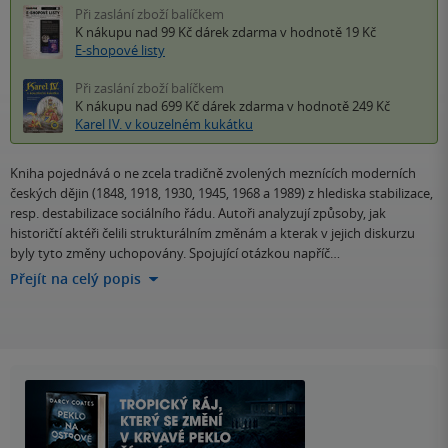
Při zaslání zboží balíčkem
K nákupu nad 99 Kč
dárek zdarma
v hodnotě 19 Kč
E-shopové listy
Při zaslání zboží balíčkem
K nákupu nad 699 Kč
dárek zdarma
v hodnotě 249 Kč
Karel IV. v kouzelném kukátku
Kniha pojednává o ne zcela tradičně zvolených meznících moderních
českých dějin (1848, 1918, 1930, 1945, 1968 a 1989) z hlediska stabilizace,
resp. destabilizace sociálního řádu. Autoři analyzují způsoby, jak
historičtí aktéři čelili strukturálním změnám a kterak v jejich diskurzu
byly tyto změny uchopovány. Spojující otázkou napříč…
Přejít na celý popis