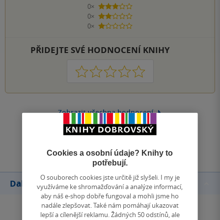
0×
3 hvězdičky
0×
2 hvězdičky
0×
1 hvezdička
PŘIDEJTE SVÉ HODNOCENÍ KNIHY
1
2
3
4
5
Zobrazit všechna hodnocení
Přidat hodnocení
Cookies a osobní údaje? Knihy to
potřebují.
O souborech cookies jste určitě již slyšeli. I my je
Další knihy autora
využíváme ke shromažďování a analýze informací,
aby náš e-shop dobře fungoval a mohli jsme ho
nadále zlepšovat. Také nám pomáhají ukazovat
lepší a cílenější reklamu. Žádných 50 odstínů, ale