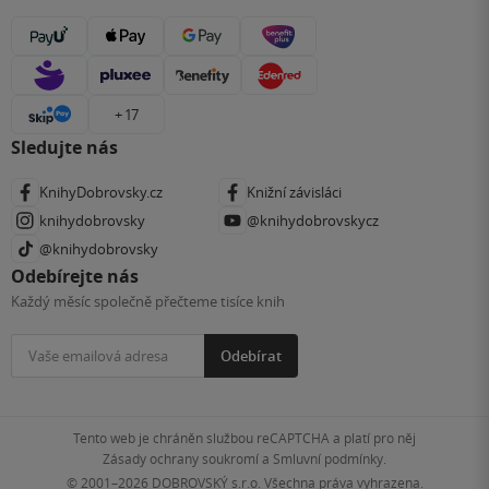
+ 17
Sledujte nás
KnihyDobrovsky.cz
Knižní závisláci
knihydobrovsky
@knihydobrovskycz
@knihydobrovsky
Odebírejte nás
Každý měsíc společně přečteme tisíce knih
Odebírat
Tento web je chráněn službou reCAPTCHA a platí pro něj
Zásady ochrany soukromí
a
Smluvní podmínky
.
© 2001–2026
DOBROVSKÝ s.r.o. Všechna práva vyhrazena.