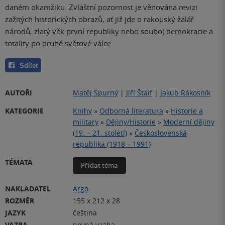
daném okamžiku. Zvláštní pozornost je věnována revizi
zažitých historických obrazů, ať již jde o rakouský žalář
národů, zlatý věk první republiky nebo souboj demokracie a
totality po druhé světové válce.
Sdílet
AUTOŘI
Matěj Spurný
|
Jiří Štaif
|
Jakub Rákosník
KATEGORIE
Knihy
»
Odborná literatura
»
Historie a
military
»
Dějiny/Historie
»
Moderní dějiny
(19. – 21. století)
»
Československá
republika (1918 – 1991)
TÉMATA
Přidat téma
NAKLADATEL
Argo
ROZMĚR
155 x 212 x 28
JAZYK
čeština
VAZBA
pevná vazba