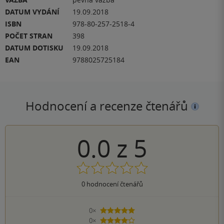
DATUM VYDÁNÍ
19.09.2018
ISBN
978-80-257-2518-4
POČET STRAN
398
DATUM DOTISKU
19.09.2018
EAN
9788025725184
Hodnocení a recenze čtenářů
0.0
z
5
0
hodnocení čtenářů
0×
5 hvězdiček
0×
4 hvězdičky