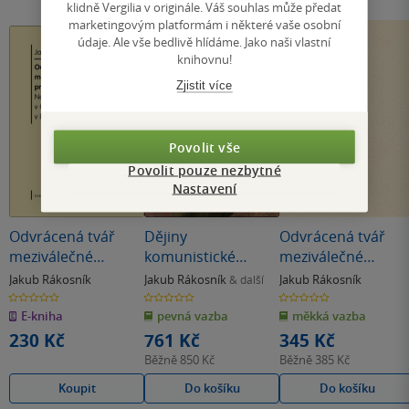
klidně Vergilia v originále. Váš souhlas může předat
marketingovým platformám i některé vaše osobní
údaje. Ale vše bedlivě hlídáme. Jako naši vlastní
knihovnu!
Zjistit více
Povolit vše
Povolit pouze nezbytné
Nastavení
Odvrácená tvář
Dějiny
Odvrácená tvář
meziválečné
komunistické
meziválečné
prosperity.
strany
prosperity
Jakub Rákosník
Jakub Rákosník
Jakub Rákosník
& další
Nezaměstnanost v
Československa I
0.0
0.0
0.0
z
z
z
Československu v
E-kniha
pevná vazba
měkká vazba
5
5
5
hvězdiček
hvězdiček
hvězdiček
letech 1918-1938
230 Kč
761 Kč
345 Kč
Běžně
850 Kč
Běžně
385 Kč
Koupit
Do košíku
Do košíku