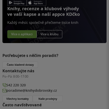
Knihy, recenze a klubové výhody
ve vaší kapse a naší appce KDčko
Každý měsíc společně přečteme tisíce knih
Více o aplikaci
Více o klubu
Potřebujete s něčím poradit?
Často kladené dotazy
Kontaktujte nás
Po–Pá:
8:00–17:00
542 220 320
poradime@knihydobrovsky.cz
Všechny kontakty
Naše prodejny
Často navštěvované