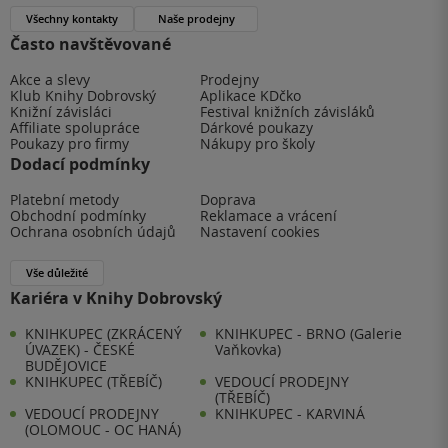
Všechny kontakty
Naše prodejny
Často navštěvované
Akce a slevy
Prodejny
Klub Knihy Dobrovský
Aplikace KDčko
Knižní závisláci
Festival knižních závisláků
Affiliate spolupráce
Dárkové poukazy
Poukazy pro firmy
Nákupy pro školy
Dodací podmínky
Platební metody
Doprava
Obchodní podmínky
Reklamace a vrácení
Ochrana osobních údajů
Nastavení cookies
Vše důležité
Kariéra v Knihy Dobrovský
KNIHKUPEC (ZKRÁCENÝ
KNIHKUPEC - BRNO (Galerie
ÚVAZEK) - ČESKÉ
Vaňkovka)
BUDĚJOVICE
KNIHKUPEC (TŘEBÍČ)
VEDOUCÍ PRODEJNY
(TŘEBÍČ)
VEDOUCÍ PRODEJNY
KNIHKUPEC - KARVINÁ
(OLOMOUC - OC HANÁ)