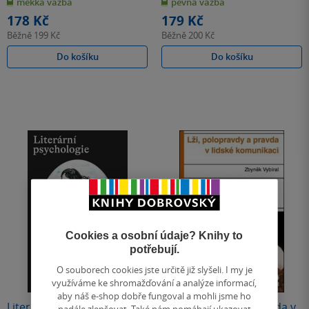
měkká vazba
pevná vazba
5
5
hvězdiček
hvězdiček
178 Kč
179 Kč
Běžně
199 Kč
Běžně
200 Kč
Do košíku
Do košíku
Cookies a osobní údaje? Knihy to
potřebují.
O souborech cookies jste určitě již slyšeli. I my je
využíváme ke shromažďování a analýze informací,
aby náš e-shop dobře fungoval a mohli jsme ho
Literární psychologie
Lži, polopravdy a pravda v
nadále zlepšovat. Také nám pomáhají ukazovat