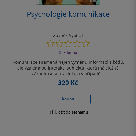
Psychologie komunikace
Zbyněk Vybíral
0.0
z
E-kniha
5
hvězdiček
Komunikace znamená nejen výměnu informací a kódů,
ale vzájemnou interakci subjektů, která má složité
zákonitosti a pravidla, a v případě...
320 Kč
Koupit
Uložit do seznamu