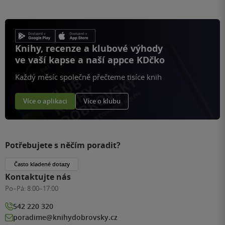
Knihy, recenze a klubové výhody
ve vaší kapse a naší appce KDčko
Každý měsíc společně přečteme tisíce knih
Více o aplikaci
Více o klubu
Potřebujete s něčím poradit?
Často kladené dotazy
Kontaktujte nás
Po–Pá:
8:00–17:00
542 220 320
poradime@knihydobrovsky.cz