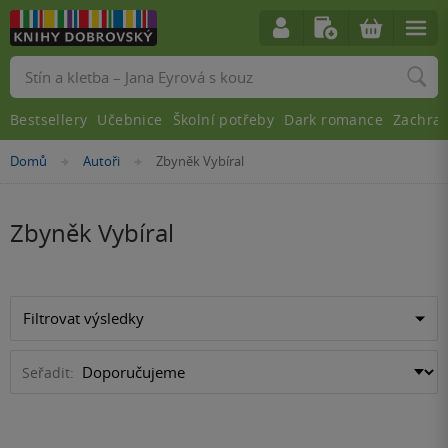
Vyhledávání
Bestsellery
Učebnice
Školní potřeby
Dark romance
Zachra
Nacházíte
Domů
Autoři
Zbyněk Vybíral
»
»
se
zde:
Zbyněk Vybíral
Filtrovat výsledky
Seřadit: