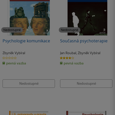
Nedostupné
Nedostupné
Psychologie komunikace
Současná psychoterapie
Zbyněk Vybíral
Jan Roubal
,
Zbyněk Vybíral
0.0
4.0
z
z
pevná vazba
pevná vazba
5
5
hvězdiček
hvězdiček
Nedostupné
Nedostupné