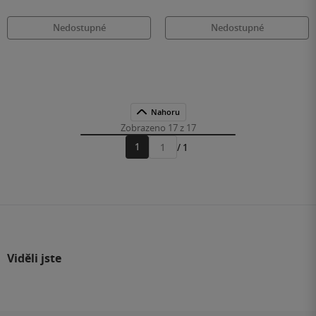
Nedostupné
Nedostupné
Nahoru
Zobrazeno 17 z 17
1
/ 1
Přejít
na
stránku
Viděli jste