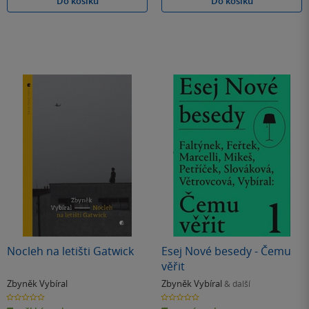
Do košíku
Do košíku
Nocleh na letišti Gatwick
Esej Nové besedy - Čemu
věřit
Zbyněk Vybíral
Zbyněk Vybíral
& další
0.0
0.0
z
z