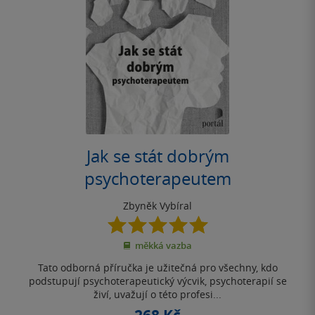
Jak se stát dobrým
psychoterapeutem
Zbyněk Vybíral
5.0
z
měkká vazba
5
hvězdiček
Tato odborná příručka je užitečná pro všechny, kdo
podstupují psychoterapeutický výcvik, psychoterapií se
živí, uvažují o této profesi...