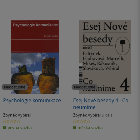
Nedostupné
Nedostupné
Psychologie komunikace
Esej Nové besedy 4 - Co
neumíme
Zbyněk Vybíral
Zbyněk Vybíral
& další
0.0
0.0
z
z
pevná vazba
měkká vazba
5
5
hvězdiček
hvězdiček