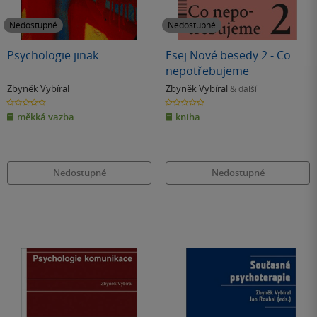
Nedostupné
Nedostupné
Psychologie jinak
Esej Nové besedy 2 - Co
nepotřebujeme
Zbyněk Vybíral
Zbyněk Vybíral
& další
0.0
0.0
z
z
měkká vazba
kniha
5
5
hvězdiček
hvězdiček
Nedostupné
Nedostupné