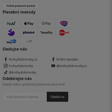
Volné pracovní pozice
Platební metody
+ 17
Sledujte nás
KnihyDobrovsky.cz
Knižní závisláci
knihydobrovsky
@knihydobrovskycz
@knihydobrovsky
Odebírejte nás
Každý měsíc společně přečteme tisíce knih
Odebírat