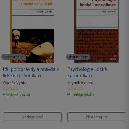
Nedostupné
Nedostupné
Lži, polopravdy a pravda v
Psychologie lidské
lidské komunikaci
komunikace
Zbyněk Vybíral
Zbyněk Vybíral
0.0
0.0
z
z
měkká vazba
měkká vazba
5
5
hvězdiček
hvězdiček
Nedostupné
Nedostupné