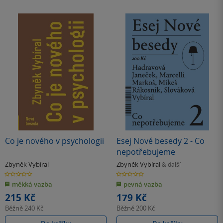
Co je nového v psychologii
Esej Nové besedy 2 - Co
nepotřebujeme
Zbyněk Vybíral
Zbyněk Vybíral
& další
0.0
0.0
z
z
měkká vazba
pevná vazba
5
5
hvězdiček
hvězdiček
215 Kč
179 Kč
Běžně
240 Kč
Běžně
200 Kč