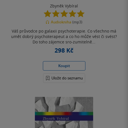
Zbyněk Vybíral
5.0
z
Audiokniha
(mp3)
5
hvězdiček
Váš průvodce po galaxii psychoterapie. Co všechno má
umět dobrý psychoterapeut a co ho může vést či svést?
Do toho zájemce sro-zumitelně...
298 Kč
Koupit
Uložit do seznamu