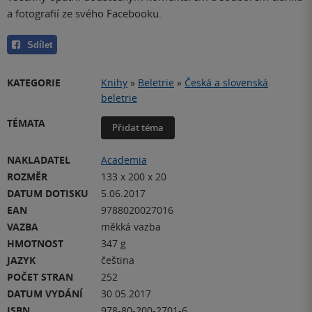
a fotografií ze svého Facebooku.
Sdílet
KATEGORIE
Knihy
»
Beletrie
»
Česká a slovenská
beletrie
TÉMATA
Přidat téma
NAKLADATEL
Academia
ROZMĚR
133 x 200 x 20
DATUM DOTISKU
5.06.2017
EAN
9788020027016
VAZBA
měkká vazba
HMOTNOST
347 g
JAZYK
čeština
POČET STRAN
252
DATUM VYDÁNÍ
30.05.2017
ISBN
978-80-200-2701-6