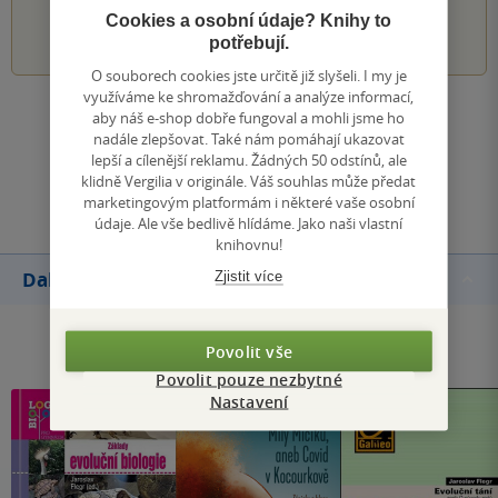
Cookies a osobní údaje? Knihy to
1
2
3
4
5
potřebují.
O souborech cookies jste určitě již slyšeli. I my je
využíváme ke shromažďování a analýze informací,
aby náš e-shop dobře fungoval a mohli jsme ho
Zobrazit všechna hodnocení
nadále zlepšovat. Také nám pomáhají ukazovat
lepší a cílenější reklamu. Žádných 50 odstínů, ale
klidně Vergilia v originále. Váš souhlas může předat
Přidat hodnocení
marketingovým platformám i některé vaše osobní
údaje. Ale vše bedlivě hlídáme. Jako naši vlastní
knihovnu!
Další knihy autora
Zjistit více
Povolit vše
Povolit pouze nezbytné
Nastavení