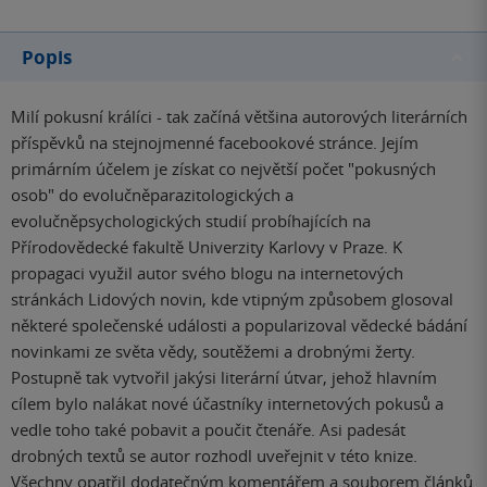
Popis
Milí pokusní králíci - tak začíná většina autorových literárních
příspěvků na stejnojmenné facebookové stránce. Jejím
primárním účelem je získat co největší počet "pokusných
osob" do evolučněparazitologických a
evolučněpsychologických studií probíhajících na
Přírodovědecké fakultě Univerzity Karlovy v Praze. K
propagaci využil autor svého blogu na internetových
stránkách Lidových novin, kde vtipným způsobem glosoval
některé společenské události a popularizoval vědecké bádání
novinkami ze světa vědy, soutěžemi a drobnými žerty.
Postupně tak vytvořil jakýsi literární útvar, jehož hlavním
cílem bylo nalákat nové účastníky internetových pokusů a
vedle toho také pobavit a poučit čtenáře. Asi padesát
drobných textů se autor rozhodl uveřejnit v této knize.
Všechny opatřil dodatečným komentářem a souborem článků