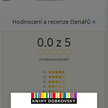
Hodnocení a recenze čtenářů
0.0
z
5
0
hodnocení čtenářů
0×
5 hvězdiček
0×
4 hvězdičky
0×
3 hvězdičky
0×
2 hvězdičky
0×
1 hvezdička
PŘIDEJTE SVÉ HODNOCENÍ KNIHY