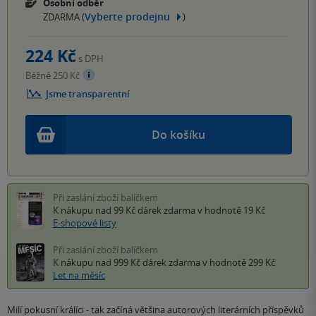
Osobní odběr
Vyberte prodejnu
ZDARMA (
)
224 Kč
s DPH
Běžně 250 Kč
Jsme transparentní
Do košíku
Při zaslání zboží balíčkem
K nákupu nad 99 Kč
dárek zdarma
v hodnotě 19 Kč
E-shopové listy
Při zaslání zboží balíčkem
K nákupu nad 999 Kč
dárek zdarma
v hodnotě 299 Kč
Let na měsíc
Milí pokusní králíci - tak začíná většina autorových literárních příspěvků