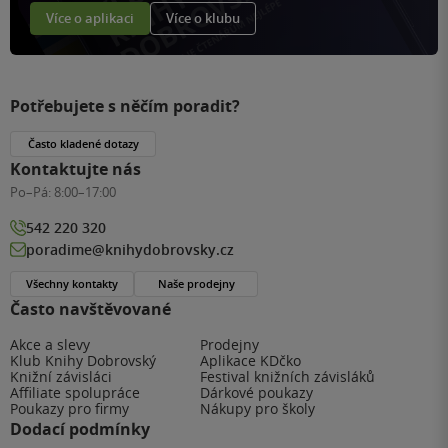
Více o aplikaci
Více o klubu
Potřebujete s něčím poradit?
Často kladené dotazy
Kontaktujte nás
Po–Pá:
8:00–17:00
542 220 320
poradime@knihydobrovsky.cz
Všechny kontakty
Naše prodejny
Často navštěvované
Akce a slevy
Prodejny
Klub Knihy Dobrovský
Aplikace KDčko
Knižní závisláci
Festival knižních závisláků
Affiliate spolupráce
Dárkové poukazy
Poukazy pro firmy
Nákupy pro školy
Dodací podmínky