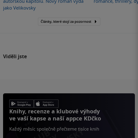
autorskou kapitolu. Nový román vydá
romance, thrillery, d
jako Velikovsky
Články, které stojí za pozornost
Viděli jste
Knihy, recenze a klubové výhody
ve vaší kapse a naší appce KDčko
Každý měsíc společně přečteme tisíce knih