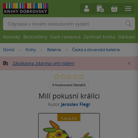
Vyhledávání
Novinky
Bestsellery
Dark romance
Zachraň knihu
Dárkové 
Nacházíte
Domů
Knihy
Beletrie
Česká a slovenská beletrie
»
»
»
se
zde:
Zásilkovna zdarma celý týden!
Za
0.0
z
5
0 hodnocení čtenářů
hvězdiček
Milí pokusní králíci
Autor
Jaroslav Flegr