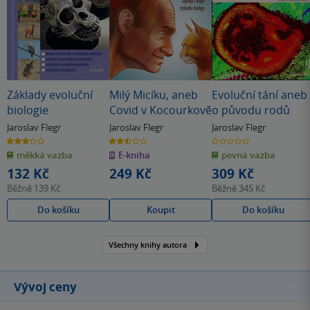
Základy evoluční
Milý Micíku, aneb
Evoluční tání aneb
biologie
Covid v Kocourkově
o původu rodů
Jaroslav Flegr
Jaroslav Flegr
Jaroslav Flegr
3.0
2.5
0.0
z
z
z
měkká vazba
E-kniha
pevná vazba
5
5
5
hvězdiček
hvězdiček
hvězdiček
132 Kč
249 Kč
309 Kč
Běžně
139 Kč
Běžně
345 Kč
Do košíku
Koupit
Do košíku
Všechny knihy autora
Vývoj ceny