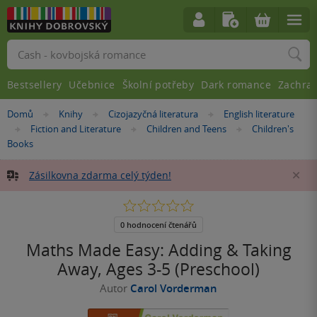
Vyhledávání
Bestsellery
Učebnice
Školní potřeby
Dark romance
Zachra
Nacházíte
Domů
Knihy
Cizojazyčná literatura
English literature
»
»
»
se
Fiction and Literature
Children and Teens
Children's
»
»
»
zde:
Books
Zásilkovna zdarma celý týden!
Za
0.0
z
5
0 hodnocení čtenářů
hvězdiček
Maths Made Easy: Adding & Taking
Away, Ages 3-5 (Preschool)
Autor
Carol Vorderman