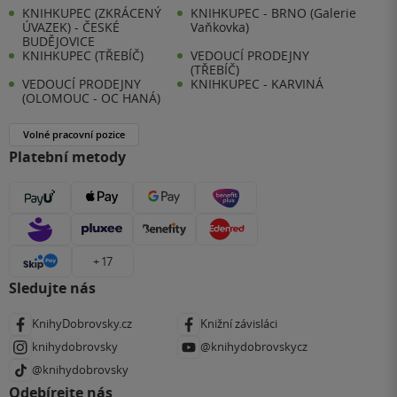
KNIHKUPEC (ZKRÁCENÝ
KNIHKUPEC - BRNO (Galerie
ÚVAZEK) - ČESKÉ
Vaňkovka)
BUDĚJOVICE
KNIHKUPEC (TŘEBÍČ)
VEDOUCÍ PRODEJNY
(TŘEBÍČ)
VEDOUCÍ PRODEJNY
KNIHKUPEC - KARVINÁ
(OLOMOUC - OC HANÁ)
Volné pracovní pozice
Platební metody
+ 17
Sledujte nás
KnihyDobrovsky.cz
Knižní závisláci
knihydobrovsky
@knihydobrovskycz
@knihydobrovsky
Odebírejte nás