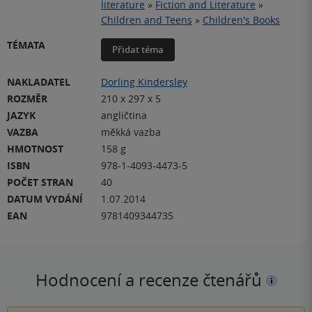
literature
»
Fiction and Literature
»
Children and Teens
»
Children's Books
TÉMATA
Přidat téma
NAKLADATEL
Dorling Kindersley
ROZMĚR
210 x 297 x 5
JAZYK
angličtina
VAZBA
měkká vazba
HMOTNOST
158 g
ISBN
978-1-4093-4473-5
POČET STRAN
40
DATUM VYDÁNÍ
1.07.2014
EAN
9781409344735
Hodnocení a recenze čtenářů