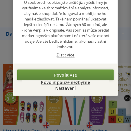
O souborech cookies jste určitě již slyšeli. I my je
využíváme ke shromažďování a analýze informací,
Přidat hodnocení
aby náš e-shop dobře fungoval a mohli jsme ho
nadále zlepšovat. Také nám pomáhají ukazovat
lepší a cílenější reklamu. Žádných 50 odstínů, ale
klidně Vergilia v originále. Váš souhlas může předat
Další knihy autora
marketingovým platformám i některé vaše osobní
údaje. Ale vše bedlivě hlídáme. Jako naši vlastní
knihovnu!
Zjistit více
Povolit vše
Povolit pouze nezbytné
Nastavení