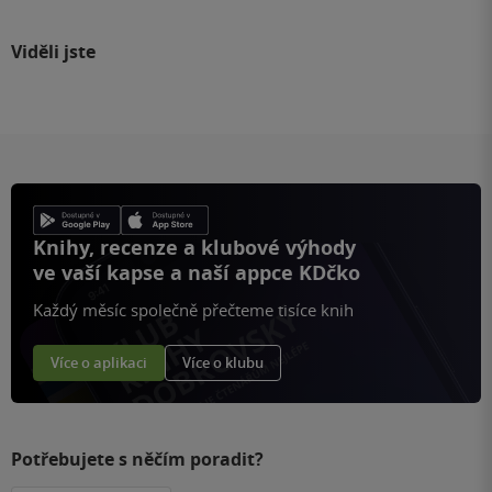
Viděli jste
Knihy, recenze a klubové výhody
ve vaší kapse a naší appce KDčko
Každý měsíc společně přečteme tisíce knih
Více o aplikaci
Více o klubu
Potřebujete s něčím poradit?