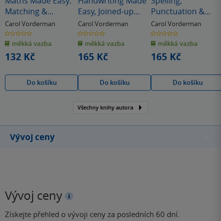
Maths Made Easy:
Handwriting Made
Spelling,
Matching &
Easy, Joined-up
Punctuation &
Sorting, Ages 3-5
Writing, Ages 5-7
Grammar Made
Carol Vorderman
Carol Vorderman
Carol Vorderman
(Preschool)
(Key Stage 1)
Easy, Ages 5-7 (Key
0.0
0.0
0.0
z
z
z
Stage 1)
měkká vazba
měkká vazba
měkká vazba
5
5
5
hvězdiček
hvězdiček
hvězdiček
132 Kč
165 Kč
165 Kč
Do košíku
Do košíku
Do košíku
Všechny knihy autora
Vývoj ceny
Vývoj ceny
Získejte přehled o vývoji ceny za posledních 60 dní.