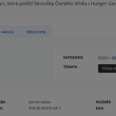
i, která potěší fanoušky Čtvrtého křídla i Hunger Ga
y autora
Vývoj ceny
KATEGORIE
Knihy
»
Be
TÉMATA
Přidat 
ZBA
pevná vazba
ROZMĚR
BN
978-80-85975-69-7
EAN