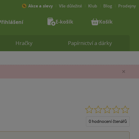
Akce a slevy
Vše důležité
Klub
Blog
Prodejny
E-košík
Košík
Přihlášení
Hračky
Papírnictví a dárky
Zav
0.0
z
5
0 hodnocení čtenářů
hvěz