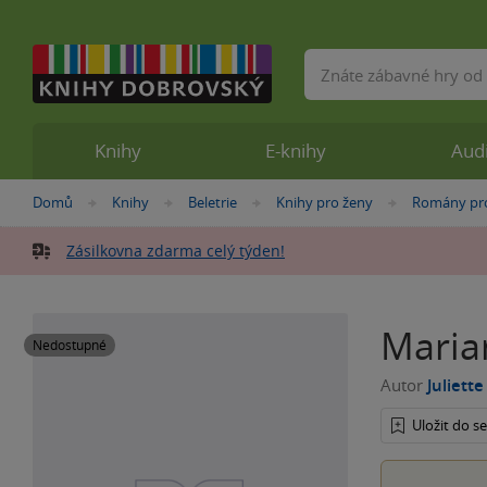
Vyhledávání
Knihy
E-knihy
Aud
Nacházíte
Domů
Knihy
Beletrie
Knihy pro ženy
Romány pr
»
»
»
»
se
zde:
Zásilkovna zdarma celý týden!
Maria
Nedostupné
Autor
Juliett
Uložit do 