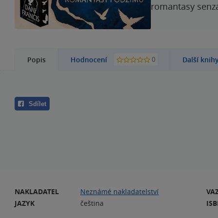
romantasy senzac
0
Popis
Hodnocení
Další knih
Sdílet
NAKLADATEL
Neznámé nakladatelství
VA
JAZYK
čeština
IS