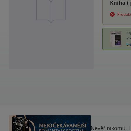
Kniha (
Produkt
Př
K 
E-
Nevěř nikomu. L