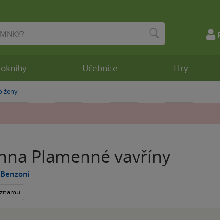
ioknihy
Učebnice
Hry
o ženy
nna Plamenné vavříny
e Benzoni
seznamu