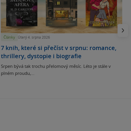
N
p
Násled
Články
Úterý 4. srpna 2026
7 knih, které si přečíst v srpnu: romance,
thrillery, dystopie i biografie
Srpen bývá tak trochu přelomový měsíc. Léto je stále v
plném proudu,...