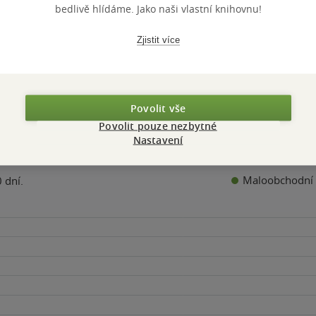
bedlivě hlídáme. Jako naši vlastní knihovnu!
Do košíku
Do košíku
Do košíku
Zjistit více
Povolit vše
Povolit pouze nezbytné
Nastavení
Maloobchodní 
 dní.