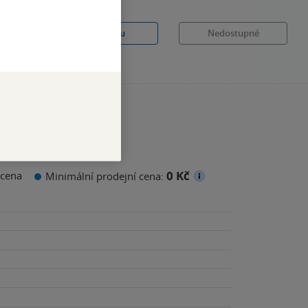
Běžně
299 Kč
Do košíku
Nedostupné
0 Kč
cena
Minimální prodejní cena: