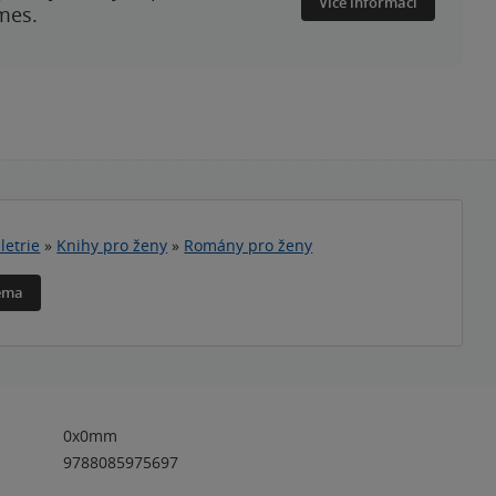
Více informací
mes.
letrie
»
Knihy pro ženy
»
Romány pro ženy
téma
0x0mm
9788085975697