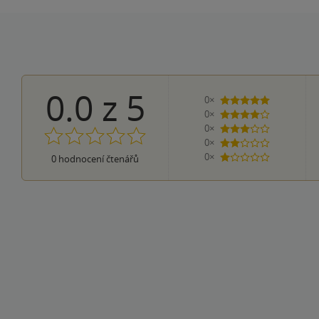
0.0
z
5
0×
5 hvězdiček
0×
4 hvězdičky
0×
3 hvězdičky
0×
2 hvězdičky
0×
0
hodnocení čtenářů
1 hvezdička