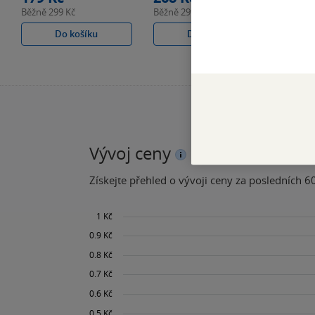
Běžně
299 Kč
Běžně
299 Kč
Do košíku
Do košíku
Vývoj ceny
Získejte přehled o vývoji ceny za posledních 60