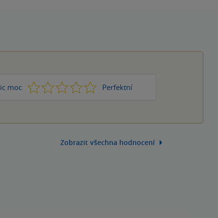
1
2
3
4
5
ic moc
Perfektní
Zobrazit všechna hodnocení