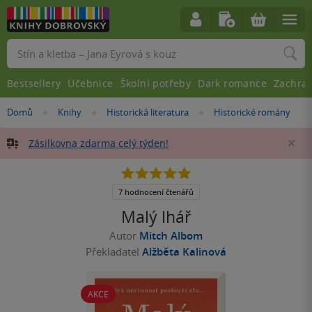
Vyhledávání
Bestsellery
Učebnice
Školní potřeby
Dark romance
Zachra
Nacházíte
Domů
Knihy
Historická literatura
Historické romány
»
»
»
se
zde:
Zásilkovna zdarma celý týden!
Za
4.9
z
5
7 hodnocení čtenářů
hvězdiček
Malý lhář
Autor
Mitch Albom
Překladatel
Alžběta Kalinová
AKCE