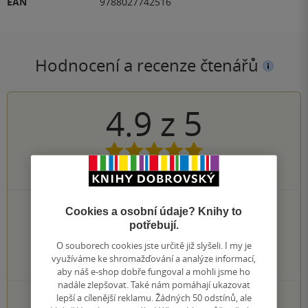
EAN
9788027742516
Hodnocení a recenze čtenářů
4.9
z
5
7
hodnocení čtenářů
6×
5 hvězdiček
Cookies a osobní údaje? Knihy to
1×
4 hvězdičky
potřebují.
0×
3 hvězdičky
O souborech cookies jste určitě již slyšeli. I my je
0×
2 hvězdičky
využíváme ke shromažďování a analýze informací,
0×
1 hvezdička
aby náš e-shop dobře fungoval a mohli jsme ho
nadále zlepšovat. Také nám pomáhají ukazovat
PŘIDEJTE SVÉ HODNOCENÍ KNIHY
lepší a cílenější reklamu. Žádných 50 odstínů, ale