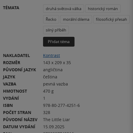
TÉMATA
druhá světová válka
historický román
Řecko
morální dilema
filosofický přesah
silný příběh
Přidat téma
NAKLADATEL
Kontrast
ROZMĚR
143 x 209 x 35
PŮVODNÍ JAZYK
angličtina
JAZYK
čeština
VAZBA
pevná vazba
HMOTNOST
470 g
VYDÁNÍ
1
ISBN
978-80-277-4251-6
POČET STRAN
328
PŮVODNÍ NÁZEV
The Little Liar
DATUM VYDÁNÍ
15.09.2025