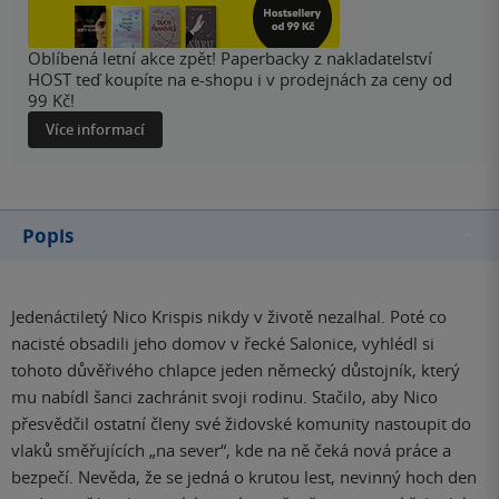
Oblíbená letní akce zpět! Paperbacky z nakladatelství
HOST teď koupíte na e-shopu i v prodejnách za ceny od
99 Kč!
Více informací
Popis
Jedenáctiletý Nico Krispis nikdy v životě nezalhal. Poté co
nacisté obsadili jeho domov v řecké Salonice, vyhlédl si
tohoto důvěřivého chlapce jeden německý důstojník, který
mu nabídl šanci zachránit svoji rodinu. Stačilo, aby Nico
přesvědčil ostatní členy své židovské komunity nastoupit do
vlaků směřujících „na sever“, kde na ně čeká nová práce a
bezpečí. Nevěda, že se jedná o krutou lest, nevinný hoch den