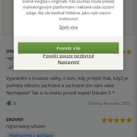
klidně Vergilia v originále. Váš souhlas může předat
Hodnocení našich knihkupců: 0.0 z 5
marketingovým platformám i některé vaše osobní
údaje. Ale vše bedlivě hlídáme. Jako naši vlastní
knihovnu!
1
2
3
4
5
Zjistit více
Povolit vše
OTAKAR HEIN
Povolit pouze nezbytné
registrovaný uživatel
Nastavení
Zakoupil produkt
Vyprávění o krutosti války, o tom, kdy je lepší lhát, když je
potřeba někoho zachránit a zachránit tím sám sebe.
Nechápete? Tak si tu knihu prostě kupte! Dávám 5 *.
26
E-kniha, Kontrast, 2025,
SROVNY
registrovaný uživatel
Hodnoceno z aplikace