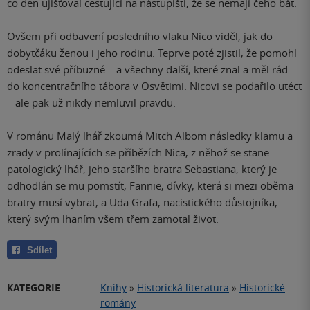
co den ujišťoval cestující na nástupišti, že se nemají čeho bát.
Ovšem při odbavení posledního vlaku Nico viděl, jak do
dobytčáku ženou i jeho rodinu. Teprve poté zjistil, že pomohl
odeslat své příbuzné – a všechny další, které znal a měl rád –
do koncentračního tábora v Osvětimi. Nicovi se podařilo utéct
– ale pak už nikdy nemluvil pravdu.
V románu Malý lhář zkoumá Mitch Albom následky klamu a
zrady v prolínajících se příbězích Nica, z něhož se stane
patologický lhář, jeho staršího bratra Sebastiana, který je
odhodlán se mu pomstít, Fannie, dívky, která si mezi oběma
bratry musí vybrat, a Uda Grafa, nacistického důstojníka,
který svým lhaním všem třem zamotal život.
Sdílet
KATEGORIE
Knihy
»
Historická literatura
»
Historické
romány