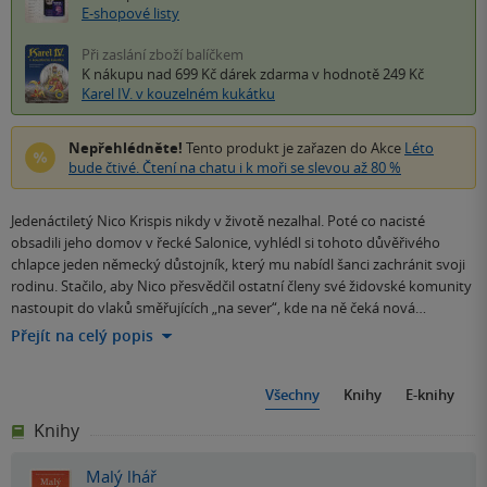
E-shopové listy
Při zaslání zboží balíčkem
K nákupu nad 699 Kč
dárek zdarma
v hodnotě 249 Kč
Karel IV. v kouzelném kukátku
Nepřehlédněte!
Tento produkt je zařazen do Akce
Léto
bude čtivé. Čtení na chatu i k moři se slevou až 80 %
Jedenáctiletý Nico Krispis nikdy v životě nezalhal. Poté co nacisté
obsadili jeho domov v řecké Salonice, vyhlédl si tohoto důvěřivého
chlapce jeden německý důstojník, který mu nabídl šanci zachránit svoji
rodinu. Stačilo, aby Nico přesvědčil ostatní členy své židovské komunity
nastoupit do vlaků směřujících „na sever“, kde na ně čeká nová…
Přejít na celý popis
Všechny
Knihy
E-knihy
Knihy
Malý lhář