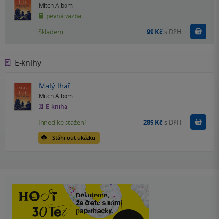
Mitch Albom
pevná vazba
Do k
Skladem
99 Kč
s DPH
E-knihy
Malý lhář
Mitch Albom
E-kniha
Koupit
Ihned ke stažení
289 Kč
s DPH
Stáhnout ukázku