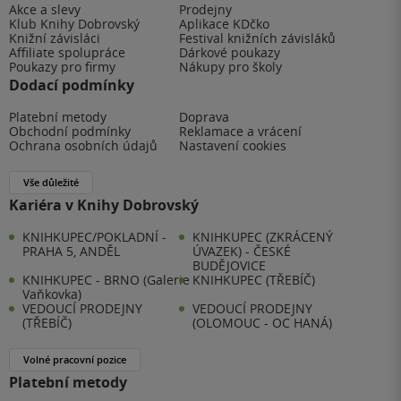
hlubokou dynamiku. Udo Graf: Archetypální zloduch. Na
Akce a slevy
Prodejny
Klub Knihy Dobrovský
Aplikace KDčko
rozdíl od bratří Krispisových, jejichž lži pramení z
Knižní závisláci
Festival knižních závisláků
traumatu, Udo lže pro zisk, moc a přežití. Je to bezcitný
Affiliate spolupráce
Dárkové poukazy
Poukazy pro firmy
Nákupy pro školy
manipulátor, který vás přivádí k naprosté zuřivosti.
Dodací podmínky
Ztělesňuje zlo, které dokáže snadno proklouznout
spravedlnosti tím, že prostě změní svou identitu. Rád bych
Platební metody
Doprava
Obchodní podmínky
Reklamace a vrácení
se zastavil ještě u jedné postavy, ačkoliv není tou hlavní. Je
Ochrana osobních údajů
Nastavení cookies
jí dědeček Lazar. Představuje přesně ten typ moudrého
muže, který své hluboké životní zkušenosti s láskou
Vše důležité
předává dalším generacím. V knize fungoval jako taková
Kariéra v Knihy Dobrovský
prodloužená ruka Pravdy. Je opravdu velká škoda, že v
KNIHKUPEC/POKLADNÍ -
KNIHKUPEC (ZKRÁCENÝ
celém příběhu nedostal mnohem více prostoru, protože
PRAHA 5, ANDĚL
ÚVAZEK) - ČESKÉ
jeho vliv na utváření dětského vnímání světa byl nesmírně
BUDĚJOVICE
KNIHKUPEC - BRNO (Galerie
KNIHKUPEC (TŘEBÍČ)
důležitý. Plusy a mínusy Plusy: Historické zasazení: Výběr
Vaňkovka)
řecké Saloniky je osvěžující. Většina literatury o holocaustu
VEDOUCÍ PRODEJNY
VEDOUCÍ PRODEJNY
(TŘEBÍČ)
(OLOMOUC - OC HANÁ)
se zaměřuje na Polsko nebo Německo a zničení obrovské,
kulturně bohaté sefardské komunity v Řecku je pro mnoho
Volné pracovní pozice
čtenářů novým a mrazivým objevem. Personifikace
Platební metody
Pravdy: Vypravěč dodává knize filozofickou hloubku a