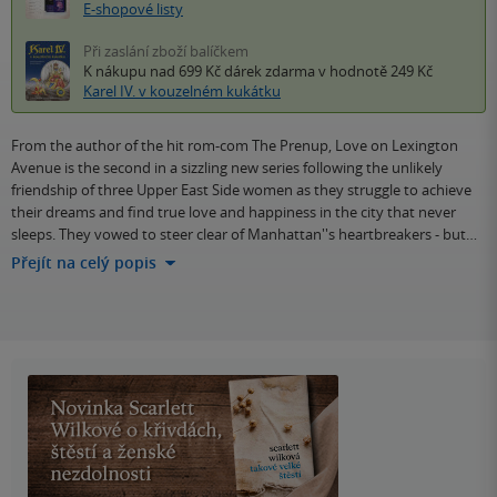
E-shopové listy
Při zaslání zboží balíčkem
K nákupu nad 699 Kč
dárek zdarma
v hodnotě 249 Kč
Karel IV. v kouzelném kukátku
From the author of the hit rom-com The Prenup, Love on Lexington
Avenue is the second in a sizzling new series following the unlikely
friendship of three Upper East Side women as they struggle to achieve
their dreams and find true love and happiness in the city that never
sleeps. They vowed to steer clear of Manhattan''s heartbreakers - but…
Přejít na celý popis