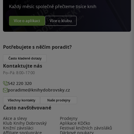
Každý měsíc společně přečteme tisíce knih
Více o aplikaci
Více o klubu
Potřebujete s něčím poradit?
Často kladené dotazy
Kontaktujte nás
Po–Pá:
8:00–17:00
542 220 320
poradime@knihydobrovsky.cz
Všechny kontakty
Naše prodejny
Často navštěvované
Akce a slevy
Prodejny
Klub Knihy Dobrovský
Aplikace KDčko
Knižní závisláci
Festival knižních závisláků
Affiliate spolupráce
Dárkové poukazy