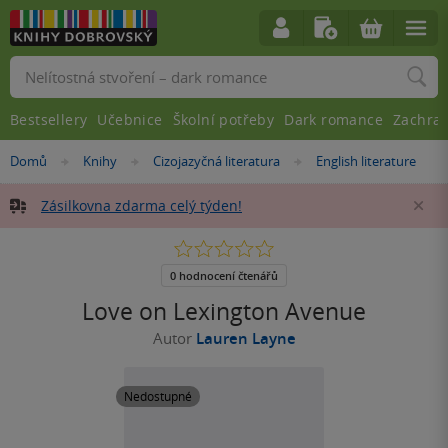
Vyhledávání
Bestsellery
Učebnice
Školní potřeby
Dark romance
Zachra
Nacházíte
Domů
Knihy
Cizojazyčná literatura
English literature
»
»
»
se
zde:
Zásilkovna zdarma celý týden!
Za
0.0
z
5
0 hodnocení čtenářů
hvězdiček
Love on Lexington Avenue
Autor
Lauren Layne
Nedostupné