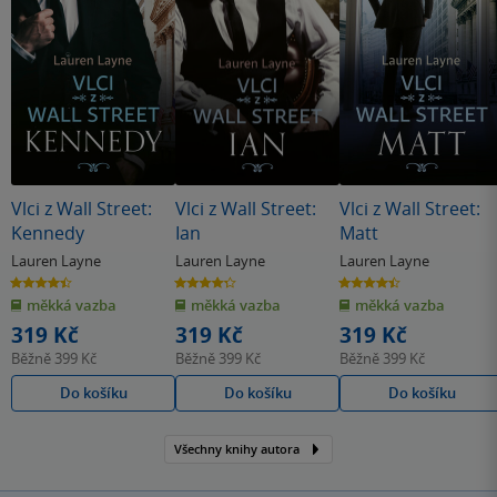
Vlci z Wall Street:
Vlci z Wall Street:
Vlci z Wall Street:
Kennedy
Ian
Matt
Lauren Layne
Lauren Layne
Lauren Layne
4.4
4.3
4.4
z
z
z
měkká vazba
měkká vazba
měkká vazba
5
5
5
hvězdiček
hvězdiček
hvězdiček
319 Kč
319 Kč
319 Kč
Běžně
399 Kč
Běžně
399 Kč
Běžně
399 Kč
Do košíku
Do košíku
Do košíku
Všechny knihy autora