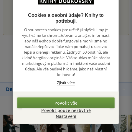
PŘIDEJTE SVÉ HODNOCENÍ KNIHY
Cookies a osobní údaje? Knihy to
potřebují.
1
2
3
4
5
O souborech cookies jste určitě již slyšeli. I my je
využíváme ke shromažďování a analýze informací,
aby náš e-shop dobře fungoval a mohli jsme ho
nadále zlepšovat. Také nám pomáhají ukazovat
Zobrazit všechna hodnocení
lepší a cílenější reklamu. Žádných 50 odstínů, ale
klidně Vergilia v originále. Váš souhlas může předat
Přidat hodnocení
marketingovým platformám i některé vaše osobní
údaje. Ale vše bedlivě hlídáme. Jako naši vlastní
knihovnu!
Zjistit více
Další knihy autora
Povolit vše
Povolit pouze nezbytné
Nastavení