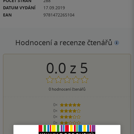
POČET STRAN
288
DATUM VYDÁNÍ
17.09.2019
EAN
9781472265104
Hodnocení a recenze čtenářů
0.0
z
5
0
hodnocení čtenářů
0×
5 hvězdiček
0×
4 hvězdičky
0×
3 hvězdičky
0×
2 hvězdičky
0×
1 hvezdička