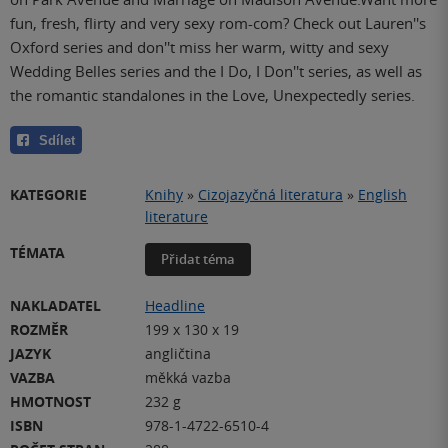
fun, fresh, flirty and very sexy rom-com? Check out Lauren''s
Oxford series and don''t miss her warm, witty and sexy
Wedding Belles series and the I Do, I Don''t series, as well as
the romantic standalones in the Love, Unexpectedly series.
Sdílet
KATEGORIE
Knihy
»
Cizojazyčná literatura
»
English
literature
TÉMATA
Přidat téma
NAKLADATEL
Headline
ROZMĚR
199 x 130 x 19
JAZYK
angličtina
VAZBA
měkká vazba
HMOTNOST
232 g
ISBN
978-1-4722-6510-4