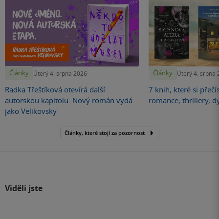
Články
Články
Úterý 4. srpna 2026
Úterý 4. srpna
Radka Třeštíková otevírá další
7 knih, které si přečí
autorskou kapitolu. Nový román vydá
romance, thrillery, d
jako Velikovsky
Články, které stojí za pozornost
Viděli jste