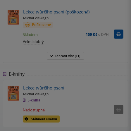
Lekce tvůrčího psaní (poškozená)
Michal Viewegh
Poškozené
Do k
Skladem
159 Kč
s DPH
Velmi dobrý
Zobrazit
více
(+1)
E-knihy
Lekce tvůrčího psaní
Michal Viewegh
E-kniha
Nedostu
Nedostupné
Stáhnout ukázku