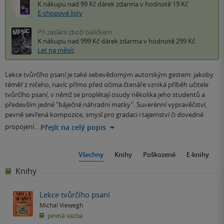
K nákupu nad 99 Kč
dárek zdarma
v hodnotě 19 Kč
E-shopové listy
Při zaslání zboží balíčkem
K nákupu nad 999 Kč
dárek zdarma
v hodnotě 299 Kč
Let na měsíc
Lekce tvůrčího psaní je také sebevědomým autorským gestem: jakoby
téměř z ničeho, navíc přímo před očima čtenáře vzniká příběh učitele
tvůrčího psaní, v němž se proplétají osudy několika jeho studentů a
především jedné "báječné náhradní matky". Suverénní vypravěčství,
pevně sevřená kompozice, smysl pro gradaci i tajemství či dovedné
propojení…
Přejít na celý popis
Všechny
Knihy
Poškozené
E-knihy
Knihy
Lekce tvůrčího psaní
Michal Viewegh
pevná vazba