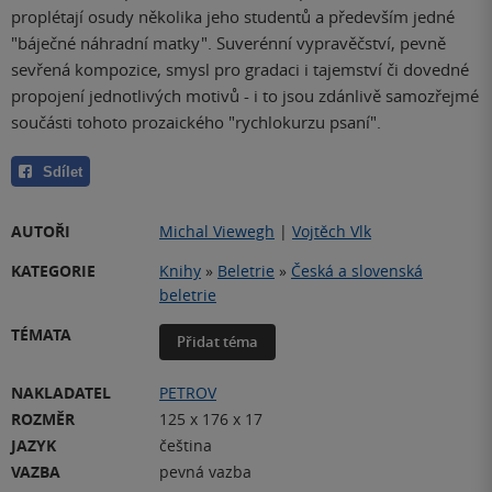
proplétají osudy několika jeho studentů a především jedné
"báječné náhradní matky". Suverénní vypravěčství, pevně
sevřená kompozice, smysl pro gradaci i tajemství či dovedné
propojení jednotlivých motivů - i to jsou zdánlivě samozřejmé
součásti tohoto prozaického "rychlokurzu psaní".
Sdílet
AUTOŘI
Michal Viewegh
|
Vojtěch Vlk
KATEGORIE
Knihy
»
Beletrie
»
Česká a slovenská
beletrie
TÉMATA
Přidat téma
NAKLADATEL
PETROV
ROZMĚR
125 x 176 x 17
JAZYK
čeština
VAZBA
pevná vazba