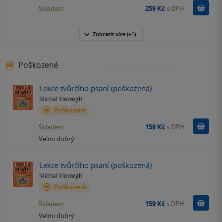
Do k
Skladem
259 Kč
s DPH
Zobrazit
více
(+1)
Poškozené
Lekce tvůrčího psaní (poškozená)
Michal Viewegh
Poškozené
Do k
Skladem
159 Kč
s DPH
Velmi dobrý
Lekce tvůrčího psaní (poškozená)
Michal Viewegh
Poškozené
Do k
Skladem
159 Kč
s DPH
Velmi dobrý