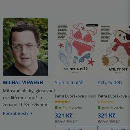
MICHAL VIEWEGH
Slunce a pláž
Ach, ty děti
Milostné pletky, glosování
Petra Dvořáková
Petra Dvořáková
& další
&
rozdílů mezi muži a
4.3
0.0
ženami i běžné životní
z
z
měkká vazba
pevná vazba
5
5
hvězdiček
hvězdiček
trable jsou témata, která
Podrobnosti
321 Kč
321 Kč
baví každého. Citlivé
Běžně
359 Kč
Běžně
359 Kč
uchopení těchto motivů