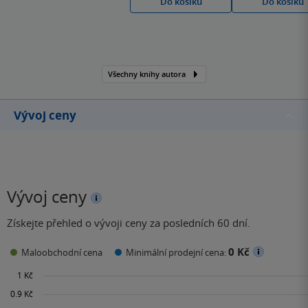
Do košíku
Do košíku
dělá z Michala Viewegha
nejoblíbenějšího autora u
nás.
Všechny knihy autora
Vývoj ceny
Vývoj ceny
Získejte přehled o vývoji ceny za posledních 60 dní.
0 Kč
Maloobchodní cena
Minimální prodejní cena: