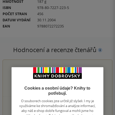
HMOTNOST
187 g
ISBN
978-80-7227-223-5
POČET STRAN
456
DATUM VYDÁNÍ
30.11.2004
EAN
9788072272235
Hodnocení a recenze čtenářů
3.3
z
5
Cookies a osobní údaje? Knihy to
3
hodnocení čtenářů
potřebují.
O souborech cookies jste určitě již slyšeli. I my je
1×
5 hvězdiček
využíváme ke shromažďování a analýze informací,
1×
4 hvězdičky
aby náš e-shop dobře fungoval a mohli jsme ho
0×
3 hvězdičky