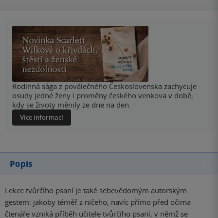
Rodinná sága z poválečného Československa zachycuje
osudy jedné ženy i proměny českého venkova v době,
kdy se životy měnily ze dne na den.
Více informací
Popis
Lekce tvůrčího psaní je také sebevědomým autorským
gestem: jakoby téměř z ničeho, navíc přímo před očima
čtenáře vzniká příběh učitele tvůrčího psaní, v němž se