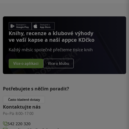
Knihy, recenze a klubové výhody
ve vaší kapse a naší appce KDčko
Každý měsíc společně přečteme tisíce knih
Více o aplikaci
Více o klubu
Potřebujete s něčím poradit?
Často kladené dotazy
Kontaktujte nás
Po–Pá:
8:00–17:00
542 220 320