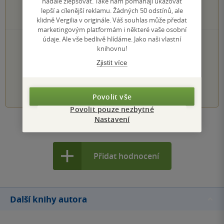
nadále zlepšovat. Také nám pomáhají ukazovat
0×
2 hvězdičky
lepší a cílenější reklamu. Žádných 50 odstínů, ale
1×
1 hvezdička
klidně Vergilia v originále. Váš souhlas může předat
marketingovým platformám i některé vaše osobní
údaje. Ale vše bedlivě hlídáme. Jako naši vlastní
PŘIDEJTE SVÉ HODNOCENÍ KNIHY
knihovnu!
Hodnocení našich knihkupců: 0.0 z 5
Zjistit více
1
2
3
4
5
Povolit vše
Povolit pouze nezbytné
Nastavení
Zobrazit všechna hodnocení
Přidat hodnocení
Další knihy autora