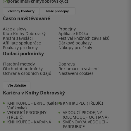
poradime@knihydobrovsky.cz
Všechny kontakty
Naše prodejny
Často navštěvované
Akce a slevy
Prodejny
Klub Knihy Dobrovský
Aplikace KDčko
Knižní závisláci
Festival knižních závisláků
Affiliate spolupráce
Dárkové poukazy
Poukazy pro firmy
Nákupy pro školy
Dodací podmínky
Platební metody
Doprava
Obchodní podmínky
Reklamace a vrácení
Ochrana osobních údajů
Nastavení cookies
Vše důležité
Kariéra v Knihy Dobrovský
KNIHKUPEC - BRNO (Galerie
KNIHKUPEC (TŘEBÍČ)
Vaňkovka)
VEDOUCÍ PRODEJNY
VEDOUCÍ PRODEJNY
(TŘEBÍČ)
(OLOMOUC - OC HANÁ)
KNIHKUPEC - KARVINÁ
SMĚNOVÝ/Á VEDOUCÍ -
PARDUBICE