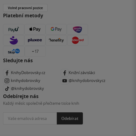
Volné pracovní pozice
Platební metody
+ 17
Sledujte nás
KnihyDobrovsky.cz
Knižní závisláci
knihydobrovsky
@knihydobrovskycz
@knihydobrovsky
Odebírejte nás
Každý měsíc společně přečteme tisíce knih
Odebírat