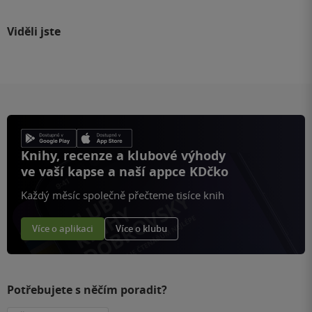
Viděli jste
Knihy, recenze a klubové výhody
ve vaší kapse a naší appce KDčko
Každý měsíc společně přečteme tisíce knih
Více o aplikaci
Více o klubu
Potřebujete s něčím poradit?