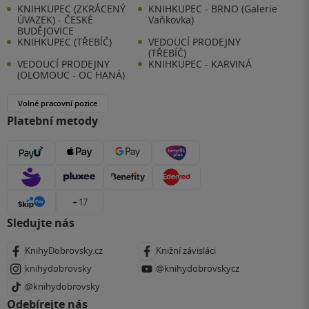
KNIHKUPEC (ZKRÁCENÝ
KNIHKUPEC - BRNO (Galerie
ÚVAZEK) - ČESKÉ
Vaňkovka)
BUDĚJOVICE
KNIHKUPEC (TŘEBÍČ)
VEDOUCÍ PRODEJNY
(TŘEBÍČ)
VEDOUCÍ PRODEJNY
KNIHKUPEC - KARVINÁ
(OLOMOUC - OC HANÁ)
Volné pracovní pozice
Platební metody
+ 17
Sledujte nás
KnihyDobrovsky.cz
Knižní závisláci
knihydobrovsky
@knihydobrovskycz
@knihydobrovsky
Odebírejte nás