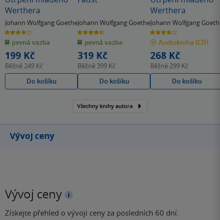
Werthera
Werthera
Johann Wolfgang Goethe
Johann Wolfgang Goethe
Johann Wolfgang Goeth
3.7
4.4
3.7
z
z
z
pevná vazba
pevná vazba
Audiokniha
(CD)
5
5
5
hvězdiček
hvězdiček
hvězdiček
199 Kč
319 Kč
268 Kč
Běžně
249 Kč
Běžně
399 Kč
Běžně
299 Kč
Do košíku
Do košíku
Do košíku
Všechny knihy autora
Vývoj ceny
Vývoj ceny
Získejte přehled o vývoji ceny za posledních 60 dní.