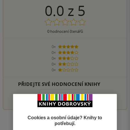
0.0
z
5
0
hodnocení čtenářů
0×
5 hvězdiček
0×
4 hvězdičky
0×
3 hvězdičky
0×
2 hvězdičky
0×
1 hvezdička
PŘIDEJTE SVÉ HODNOCENÍ KNIHY
1
2
3
4
5
Cookies a osobní údaje? Knihy to
Zobrazit všechna hodnocení
potřebují.