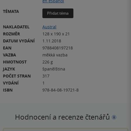
en espanol
TÉMATA
Přidat téma
NAKLADATEL
Austral
ROZMĚR
128 x 190 x 21
DATUM VYDÁNÍ
1.11.2018
EAN
9788408197218
VAZBA
měkká vazba
HMOTNOST
226 g
JAZYK
španělština
POČET STRAN
317
VYDÁNÍ
1
ISBN
978-84-08-19721-8
Hodnocení a recenze čtenářů