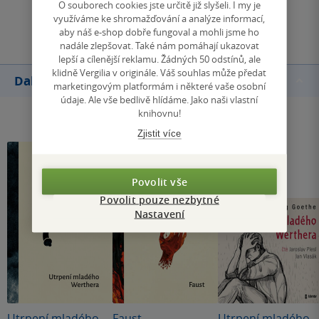
O souborech cookies jste určitě již slyšeli. I my je
Přidat hodnocení
využíváme ke shromažďování a analýze informací,
aby náš e-shop dobře fungoval a mohli jsme ho
nadále zlepšovat. Také nám pomáhají ukazovat
lepší a cílenější reklamu. Žádných 50 odstínů, ale
klidně Vergilia v originále. Váš souhlas může předat
Další knihy autora
marketingovým platformám i některé vaše osobní
údaje. Ale vše bedlivě hlídáme. Jako naši vlastní
knihovnu!
Zjistit více
Povolit vše
Povolit pouze nezbytné
Nastavení
Utrpení mladého
Faust
Utrpení mladého