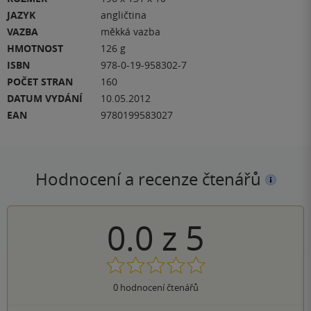
JAZYK
angličtina
VAZBA
měkká vazba
HMOTNOST
126 g
ISBN
978-0-19-958302-7
POČET STRAN
160
DATUM VYDÁNÍ
10.05.2012
EAN
9780199583027
Hodnocení a recenze čtenářů
0.0
z
5
0
hodnocení čtenářů