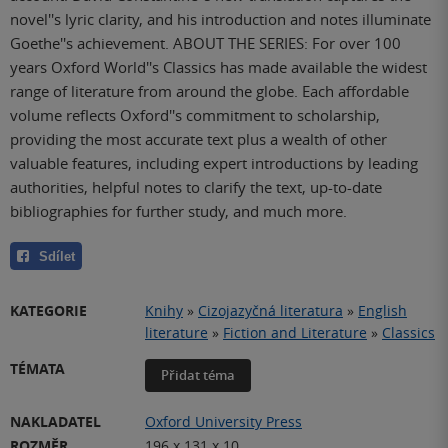
novel''s lyric clarity, and his introduction and notes illuminate
Goethe''s achievement. ABOUT THE SERIES: For over 100
years Oxford World''s Classics has made available the widest
range of literature from around the globe. Each affordable
volume reflects Oxford''s commitment to scholarship,
providing the most accurate text plus a wealth of other
valuable features, including expert introductions by leading
authorities, helpful notes to clarify the text, up-to-date
bibliographies for further study, and much more.
Sdílet
KATEGORIE
Knihy
»
Cizojazyčná literatura
»
English
literature
»
Fiction and Literature
»
Classics
TÉMATA
Přidat téma
NAKLADATEL
Oxford University Press
ROZMĚR
196 x 131 x 10