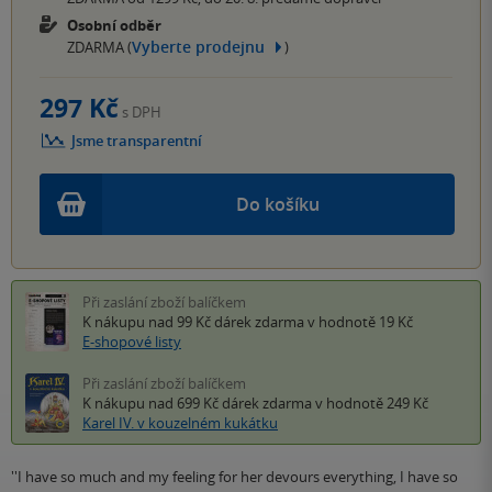
Osobní odběr
Vyberte prodejnu
ZDARMA (
)
297 Kč
s DPH
Jsme transparentní
Do košíku
Při zaslání zboží balíčkem
K nákupu nad 99 Kč
dárek zdarma
v hodnotě 19 Kč
E-shopové listy
Při zaslání zboží balíčkem
K nákupu nad 699 Kč
dárek zdarma
v hodnotě 249 Kč
Karel IV. v kouzelném kukátku
''I have so much and my feeling for her devours everything, I have so