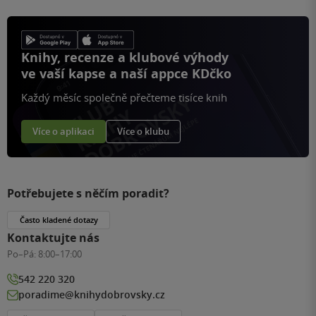
Knihy, recenze a klubové výhody
ve vaší kapse a naší appce KDčko
Každý měsíc společně přečteme tisíce knih
Více o aplikaci
Více o klubu
Potřebujete s něčím poradit?
Často kladené dotazy
Kontaktujte nás
Po–Pá:
8:00–17:00
542 220 320
poradime@knihydobrovsky.cz