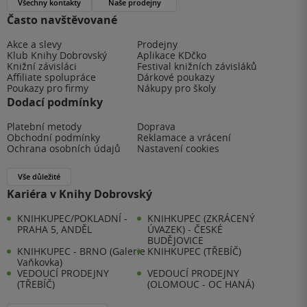
Všechny kontakty
Naše prodejny
Často navštěvované
Akce a slevy
Prodejny
Klub Knihy Dobrovský
Aplikace KDčko
Knižní závisláci
Festival knižních závisláků
Affiliate spolupráce
Dárkové poukazy
Poukazy pro firmy
Nákupy pro školy
Dodací podmínky
Platební metody
Doprava
Obchodní podmínky
Reklamace a vrácení
Ochrana osobních údajů
Nastavení cookies
Vše důležité
Kariéra v Knihy Dobrovský
KNIHKUPEC/POKLADNÍ -
KNIHKUPEC (ZKRÁCENÝ
PRAHA 5, ANDĚL
ÚVAZEK) - ČESKÉ
BUDĚJOVICE
KNIHKUPEC - BRNO (Galerie
KNIHKUPEC (TŘEBÍČ)
Vaňkovka)
VEDOUCÍ PRODEJNY
VEDOUCÍ PRODEJNY
(TŘEBÍČ)
(OLOMOUC - OC HANÁ)