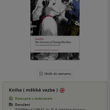
Uložit do seznamu
Kniha (
měkká vazba
)
Dostupné u dodavatele
Doručení
ZDARMA od 1299 Kč, do 20. 8. předáme dopravci