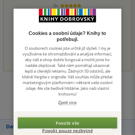
0×
5 hvězdiček
0×
4 hvězdičky
0×
3 hvězdičky
0×
2 hvězdičky
0×
1 hvezdička
Cookies a osobní údaje? Knihy to
potřebují.
PŘIDEJTE SVÉ HODNOCENÍ KNIHY
O souborech cookies jste určitě již slyšeli. I my je
využíváme ke shromažďování a analýze informací,
1
2
3
4
5
aby náš e-shop dobře fungoval a mohli jsme ho
nadále zlepšovat. Také nám pomáhají ukazovat
lepší a cílenější reklamu. Žádných 50 odstínů, ale
klidně Vergilia v originále. Váš souhlas může předat
marketingovým platformám i některé vaše osobní
Zobrazit všechna hodnocení
údaje. Ale vše bedlivě hlídáme. Jako naši vlastní
knihovnu!
Přidat hodnocení
Zjistit více
Povolit vše
Další knihy autora
Povolit pouze nezbytné