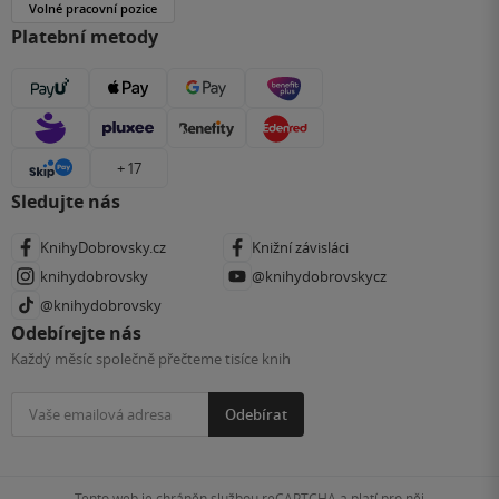
Volné pracovní pozice
Platební metody
+ 17
Sledujte nás
KnihyDobrovsky.cz
Knižní závisláci
knihydobrovsky
@knihydobrovskycz
@knihydobrovsky
Odebírejte nás
Každý měsíc společně přečteme tisíce knih
Odebírat
Tento web je chráněn službou reCAPTCHA a platí pro něj